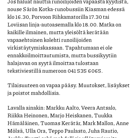
Jos haluat nauttia runoilijoiden vapaasta kyydistä,
nouse Särön Kotka-runobussiin Kiasman edessä
klo 16.30, Porvoon Rihkamatorilla 17.30 tai
Loviisan linja-autoasemalla klo 18.00. Matka on
kaikille ilmainen, mutta yleisöltä kerätään
vapaaehtoinen kolehti runoilijoiden
virkistäytymiskassaan. Tapahtumaan ei ole
ennakkoilmoittautumista, mutta bussikyytiin
halajavan on syytä ilmoittaa tulostaan
tekstiviestillä numeroon 041 535 6065.
Tilaisuuteen on vapaa pääsy. Muutokset, lisäykset
ja poistot mahdollisia.
Lavalla ainakin: Markku Aalto, Veera Antsalo,
Riikka Heinonen, Marjo Heiskanen, Tuukka
Hämäläinen, Tuomas Kerätär, Mark Mallon, Anne
Mölsä, Ulla Ora, Teppo Paulasto, Juha Rautio,