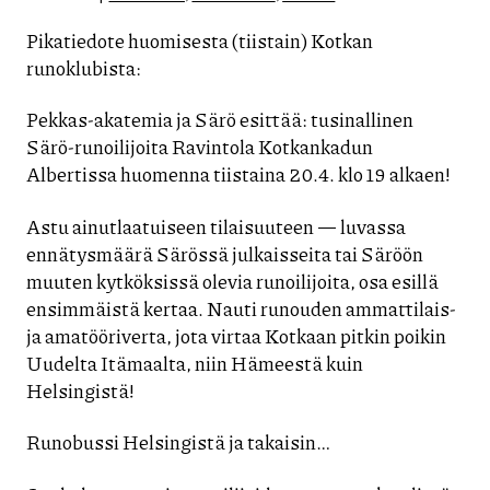
Pikatiedote huomisesta (tiistain) Kotkan
runoklubista:
Pekkas-akatemia ja Särö esittää: tusinallinen
Särö-runoilijoita Ravintola Kotkankadun
Albertissa huomenna tiistaina 20.4. klo 19 alkaen!
Astu ainutlaatuiseen tilaisuuteen — luvassa
ennätysmäärä Särössä julkaisseita tai Säröön
muuten kytköksissä olevia runoilijoita, osa esillä
ensimmäistä kertaa. Nauti runouden ammattilais-
ja amatööriverta, jota virtaa Kotkaan pitkin poikin
Uudelta Itämaalta, niin Hämeestä kuin
Helsingistä!
Runobussi Helsingistä ja takaisin…