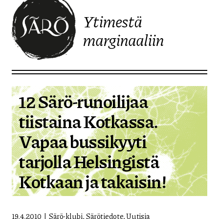
Ytimestä
marginaaliin
Etusivulle
12 Särö-runoilijaa
tiistaina Kotkassa.
Vapaa bussikyyti
tarjolla Helsingistä
Kotkaan ja takaisin!
19.4.2010
Särö-klubi
,
Särötiedote
,
Uutisia