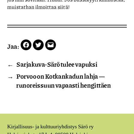
muistathan ilmoittaa siitä!
Jaa:
Facebook
Twitter
Email
←
Sarjakuva-Särö tulee vapuksi
→
Porvoo on Kotkankadun lahja —
runoreissuun vapaasti hengittäen
Kirjallisuus- ja kulttuuriyhdistys Särö ry