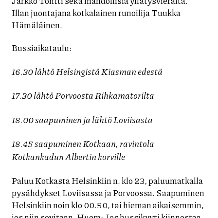
Jarkko Tontti sekä mahdollisia yllätysvieraita.
Illan juontajana kotkalainen runoilija Tuukka
Hämäläinen.
Bussiaikataulu:
16.30 lähtö Helsingistä Kiasman edestä
17.30 lähtö Porvoosta Rihkamatorilta
18.00 saapuminen ja lähtö Loviisasta
18.45 saapuminen Kotkaan, ravintola
Kotkankadun Albertin korville
Paluu Kotkasta Helsinkiin n. klo 23, paluumatkalla
pysähdykset Loviisassa ja Porvoossa. Saapuminen
Helsinkiin noin klo 00.50, tai hieman aikaisemmin,
jos niin sovitaan. Huom: Jos bussikyyti kiinnostaa,