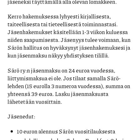
jäseneksi täyttämällä alla olevan lomakkeen.
Kerro hakemuksessa lyhyesti kirjallisesta,
taiteellisesta tai tieteellisestä toiminnastasi.
Jäsenhakemukset käsitellään 1-3 viikon kuluessa
niiden saapumisesta. Jäsenyys tulee voimaan, kun
Särön hallitus on hyväksynyt jäsenhakemuksesi ja
kun jäsenmaksu näkyy yhdistyksen tilillä.
Särö ry:n jäsenmaksu on 24 euroa vuodessa,
liittymismaksua ei ole. Jos tilaat samalla Särö-
lehden (15 eurolla 3 numeroa vuodessa), summa on
yhteensä 39 euroa. Lasku jäsenmaksusta
lähetetään vuosittain.
Jäsenedut:
10 euron alennus Särön vuositilauksesta