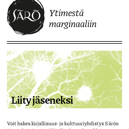
Ytimestä
marginaaliin
Etusivulle
Liity jäseneksi
Voit hakea kirjallisuus- ja kulttuuriyhdistys Särön