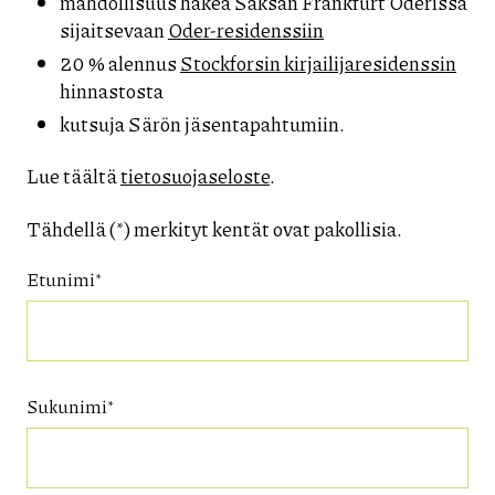
mahdollisuus hakea Saksan Frankfurt Oderissa
sijaitsevaan
Oder-residenssiin
20 % alennus
Stockforsin kirjailijaresidenssin
hinnastosta
kutsuja Särön jäsentapahtumiin.
Lue täältä
tietosuojaseloste
.
Tähdellä (*) merkityt kentät ovat pakollisia.
Etunimi*
Sukunimi*