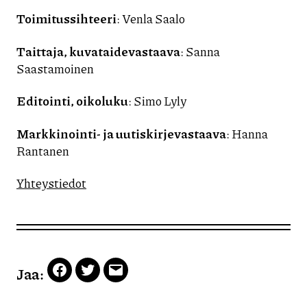
Toimitussihteeri
: Venla Saalo
Taittaja
, kuvataidevastaava
: Sanna
Saastamoinen
Editointi, oikoluku
: Simo Lyly
Markkinointi- ja uutiskirjevastaava
: Hanna
Rantanen
Yhteystiedot
Jaa:
Facebook
Twitter
Email