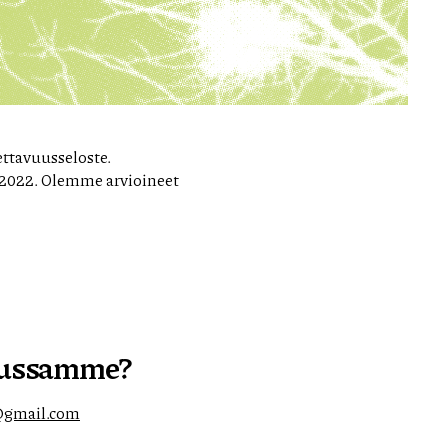
ettavuusseloste.
2.2022. Olemme arvioineet
elussamme?
@gmail.com