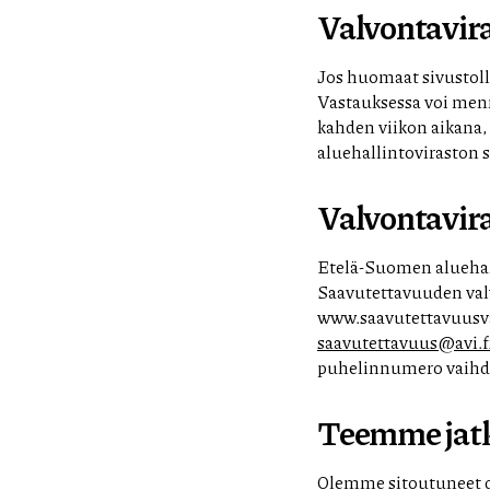
Valvontavi
Jos huomaat sivustolla
Vastauksessa voi mennä
kahden viikon aikana
aluehallintoviraston s
Valvontavir
Etelä-Suomen aluehal
Saavutettavuuden val
www.saavutettavuusva
saavutettavuus@avi.f
puhelinnumero vaihd
Teemme jatk
Olemme sitoutuneet d