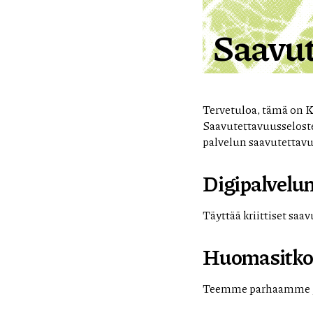
Saavut
Tervetuloa, tämä on Ki
Saavutettavuusseloste
palvelun saavutettavu
Digipalvelun
Täyttää kriittiset sa
Huomasitko 
Teemme parhaamme puu