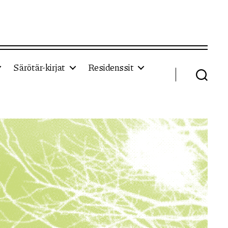
Särötär-kirjat
Residenssit
Haku