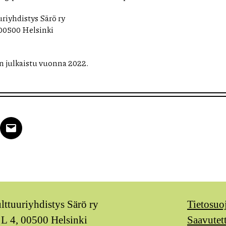
uriyhdistys Särö ry
 00500 Helsinki
n julkaistu vuonna 2022.
k
tter
Email
ulttuuriyhdistys Särö ry
Tietosuo
 L 4, 00500 Helsinki
Saavutet