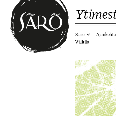
Ytimest
Särö
Ajankohta
Välitila
Etusivulle