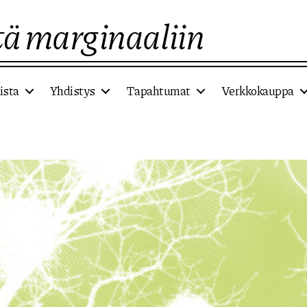
ä marginaaliin
ista
Yhdistys
Tapahtumat
Verkkokauppa