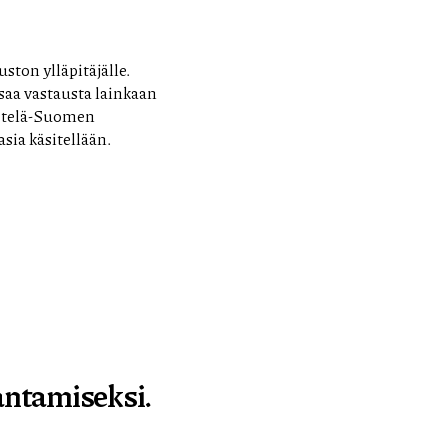
ston ylläpitäjälle.
 saa vastausta lainkaan
 Etelä-Suomen
sia käsitellään.
antamiseksi.