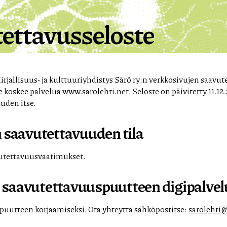
ettavusseloste
rjallisuus- ja kulttuuriyhdistys Särö ry:n verkkosivujen saavut
 koskee palvelua www.sarolehti.net. Seloste on päivitetty 11.1
uden itse.
 saavutettavuuden tila
avutettavuusvaatimukset.
saavutettavuus­puutteen digipalv
tteen korjaamiseksi. Ota yhteyttä sähköpostitse:
sarolehti