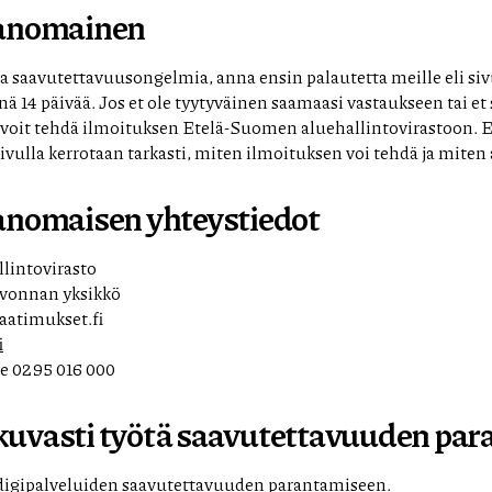
ranomainen
 saavutettavuusongelmia, anna ensin palautetta meille eli sivu
 14 päivää. Jos et ole tyytyväinen saamaasi vastaukseen tai et
, voit tehdä ilmoituksen Etelä-Suomen aluehallintovirastoon.
ivulla kerrotaan tarkasti, miten ilmoituksen voi tehdä ja miten a
anomaisen yhteystiedot
lintovirasto
vonnan yksikkö
atimukset.fi
i
e 0295 016 000
uvasti työtä saavutettavuuden par
igipalveluiden saavutettavuuden parantamiseen.