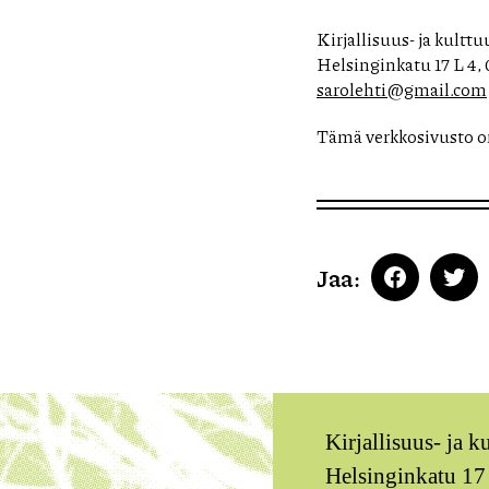
Kirjallisuus- ja kulttu
Helsinginkatu 17 L 4,
sarolehti@gmail.com
Tämä verkkosivusto o
Jaa:
Faceboo
Twi
Kirjallisuus- ja k
Helsinginkatu 17