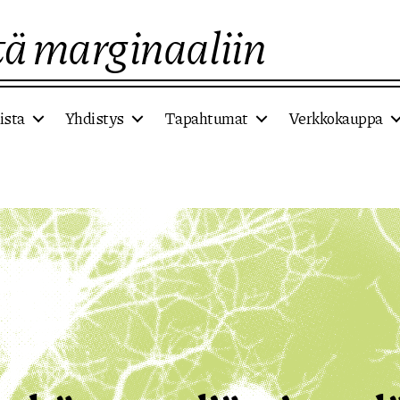
ä marginaaliin
ista
Yhdistys
Tapahtumat
Verkkokauppa