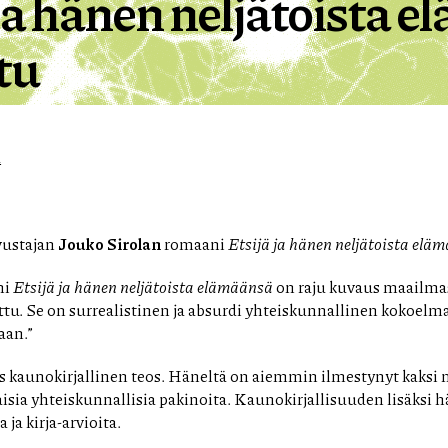
 ja hänen neljätoista 
tu
a
vustajan
Jouko Sirolan
romaani
Etsijä ja hänen neljätoista elä
ni
Etsijä ja hänen neljätoista elämäänsä
on raju kuvaus maailma
uttu. Se on surrealistinen ja absurdi yhteiskunnallinen kokoelma 
aan.”
des kaunokirjallinen teos. Häneltä on aiemmin ilmestynyt kaksi
sia yhteiskunnallisia pakinoita. Kaunokirjallisuuden lisäksi h
 ja kirja-arvioita.