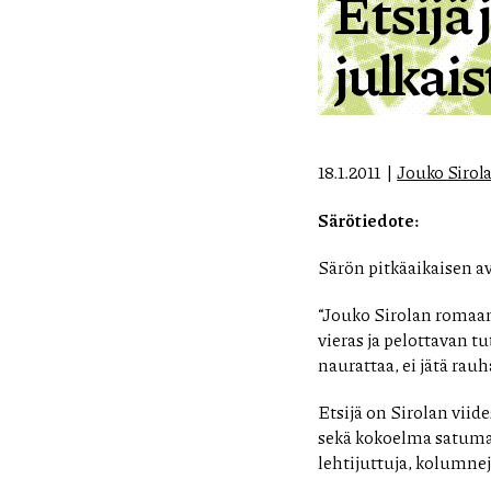
Etsijä
julkais
18.1.2011
Jouko Sirol
Särötiedote:
Särön pitkäaikaisen a
“Jouko Sirolan romaa
vieras ja pelottavan t
naurattaa, ei jätä rauh
Etsijä on Sirolan vii
sekä kokoelma satumai
lehtijuttuja, kolumneja