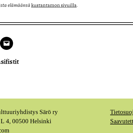
oista elämäänsä
kustantamon sivuilla
.
k
tter
Email
sifistit
ulttuuriyhdistys Särö ry
Tietosuo
 L 4, 00500 Helsinki
Saavutet
.com