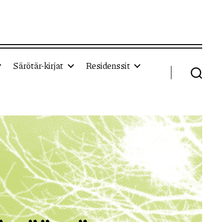
Särötär-kirjat
Residenssit
Haku