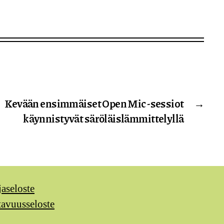
Kevään ensimmäiset Open Mic -sessiot
→
käynnistyvät säröläislämmittelyllä
jaseloste
tavuusseloste