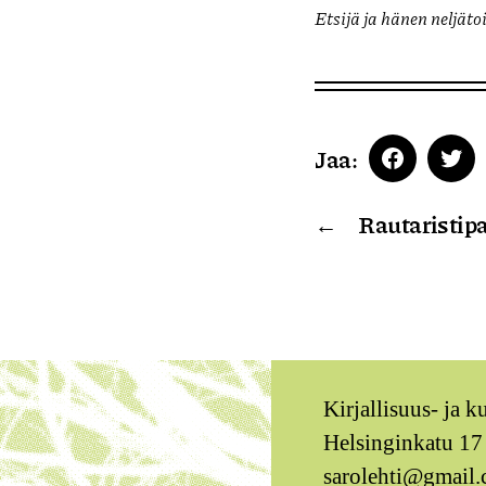
Etsijä ja hänen neljät
Jaa:
Faceboo
Twi
←
Rautaristipa
Kirjallisuus- ja k
Helsinginkatu 17
sarolehti@gmail