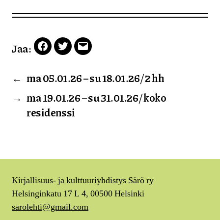
Jaa:
Facebook
Twitter
Email
←
ma 05.01.26 – su 18.01.26 / 2 hh
→
ma 19.01.26 – su 31.01.26 / koko
residenssi
Kirjallisuus- ja kulttuuriyhdistys Särö ry
Helsinginkatu 17 L 4, 00500 Helsinki
sarolehti@gmail.com