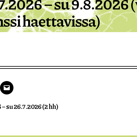
7.2026 – su 9.8.2026 (
ssi haettavissa)
k
tter
Email
 – su 26.7.2026 (2 hh)