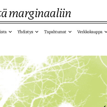
ä marginaaliin
ista
Yhdistys
Tapahtumat
Verkkokauppa