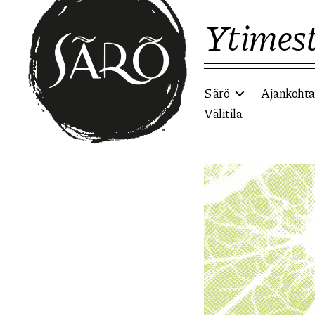
Ytimest
Särö
Ajankohta
Välitila
Etusivulle