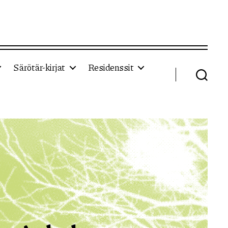
Särötär-kirjat
Residenssit
Haku