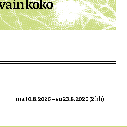
vain koko
ma 10.8.2026 – su 23.8.2026 (2 hh)
→