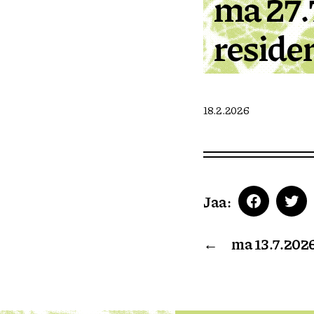
ma 27.
residen
18.2.2026
Jaa:
Faceboo
Twi
←
ma 13.7.2026