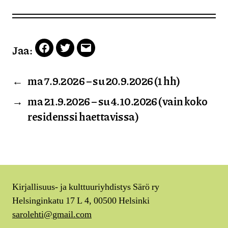
Jaa:
Facebook
Twitter
Email
←
ma 7.9.2026 – su 20.9.2026 (1 hh)
→
ma 21.9.2026 – su 4.10.2026 (vain koko
residenssi haettavissa)
Kirjallisuus- ja kulttuuriyhdistys Särö ry
Helsinginkatu 17 L 4, 00500 Helsinki
sarolehti@gmail.com