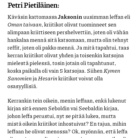
Petri Pietiläinen:
Käväsin kattomassa
Jaksonin
uusimman leffan eli
Oman taivaan
, kriitikot olivat tuominneet sen
alimpaan kriittiseen pershelvettiin, joten oli vähän
hankalaa mennä sitä katsomaan, mutta olin tehnyt
reffit, joten oli pakko mennä. Ja mitä tapahtui, taas
kerran kriitikot olivat yhden ja toisenkin katsojna
mielestä pielessä, tosin jotain oli tapahtunut,
koska paikalla oli vain 5 katsojaa. Siihen
Kymen
Sanomien
ja
Hesarin
kriitikot voivat olla
osasyyllisiä.
Kerrankin tein oikein, menin leffaan, enkä lukenut
kirjaa sitä ennen Seboldin vai Seebaldin kirjaa,
johon leffa perustui, nyt se pitää lukea, mutta
mistä oikein kriitikot inhostuivat? En tajua, mihin
leffaan he olivat menossa? Ok, myönnän, että leffa