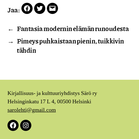
Jaa:
Facebook
Twitter
Email
←
Fantasia modernin elämän runoudesta
→
Pimeys puhkaistaan pienin, tuikkivin
tähdin
Kirjallisuus- ja kulttuuriyhdistys Särö ry
Helsinginkatu 17 L 4, 00500 Helsinki
sarolehti@gmail.com
Facebook
Instagram