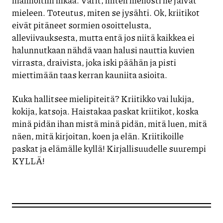
ihannoitiin liikaa. Värit, miten hienosti ne jäivät
mieleen. Toteutus, miten se jysähti. Ok, kriitikot
eivät pitäneet sormien osoittelusta,
alleviivauksesta, mutta entä jos niitä kaikkea ei
halunnutkaan nähdä vaan halusi nauttia kuvien
virrasta, draivista, joka iski päähän ja pisti
miettimään taas kerran kauniita asioita.
Kuka hallitsee mielipiteitä? Kriitikko vai lukija,
kokija, katsoja. Haistakaa paskat kriitikot, koska
minä pidän ihan mistä minä pidän, mitä luen, mitä
näen, mitä kirjoitan, koen ja elän. Kriitikoille
paskat ja elämälle kyllä! Kirjallisuudelle suurempi
KYLLÄ!