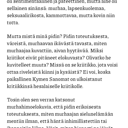
oli sentimentaalinen ja pateettinen, mutta aihe oli
sellainen sinänsä: murhaa, lapsenkuolemaa,
seksuaalirikosta, kammottavaa, mutta kovin niin
totta.
Mutta mistä minä pidin? Pidin toteutuksesta,
väreistä, murhaavan ikävästä tavasta, miten
murhaajaa kuvattiin, aivan hyytävää. Miksi
kriitikot eivät pitäneet elokuvasta? Olivatko he
kuvitelleet muuta? Missä on se kriitikko, jota voisi
ottaa riveleistä kiinni ja kysäistä? Ei voi, koska
paikallinen Kymen Sanomat on ulkoistanut
kritiikkinsä hesalaiselle kriitikolle.
Tosin olen sen verran katsonut
murhahimoelokuvia, että pidin erikoisesta
toteutuksesta, miten murhaajan sielunelämään
mentiin ilman, että häntä inhimillistettiin tai