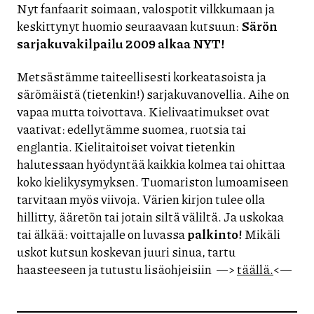
Nyt fanfaarit soimaan, valospotit vilkkumaan ja
keskittynyt huomio seuraavaan kutsuun:
Särön
sarjakuvakilpailu 2009 alkaa
NYT!
Metsästämme taiteellisesti korkeatasoista ja
särömäistä (tietenkin!) sarjakuvanovellia. Aihe on
vapaa mutta toivottava. Kielivaatimukset ovat
vaativat: edellytämme suomea, ruotsia tai
englantia. Kielitaitoiset voivat tietenkin
halutessaan hyödyntää kaikkia kolmea tai ohittaa
koko kielikysymyksen. Tuomariston lumoamiseen
tarvitaan myös viivoja. Värien kirjon tulee olla
hillitty, ääretön tai jotain siltä väliltä. Ja uskokaa
tai älkää: voittajalle on luvassa
palkinto!
Mikäli
uskot kutsun koskevan juuri sinua, tartu
haasteeseen ja tutustu lisäohjeisiin —>
täällä.
<—