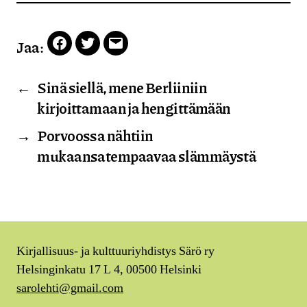
Jaa:
Facebook
Twitter
Email
←
Sinä siellä, mene Berliiniin
kirjoittamaan ja hengittämään
→
Porvoossa nähtiin
mukaansatempaavaa slämmäystä
Kirjallisuus- ja kulttuuriyhdistys Särö ry
Helsinginkatu 17 L 4, 00500 Helsinki
sarolehti@gmail.com