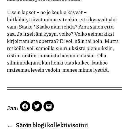
Usein lapset – ne jo koulua käyvät –
hätkähdyttävät minua sitenkin, että kysyvät yhä
vain: Saako? Saako näin tehdä? Aina sanon että
saa. Ja itseltäni kysyn: voiko? Voiko esimerkiksi
kirjoittamista opettaa? Ei voi, näin tai noin. Mutta
retkeillä voi, samoilla suuruuksista pienuuksiin,
ristiin rastiin ruusuista havunneulasiin. Olla
silminnäkijänä kun henki taas kulkee, kauhoo
maisemaa levein vedoin, menee minne lystää.
Jaa:
Facebook
Twitter
Email
←
Särön blogi kollektivisoitui