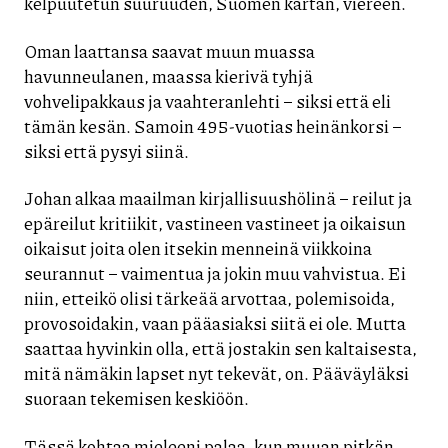
kelpuutetun suuruuden, Suomen kartan, viereen.
Oman laattansa saavat muun muassa
havunneulanen, maassa kierivä tyhjä
vohvelipakkaus ja vaahteranlehti – siksi että eli
tämän kesän. Samoin 495-vuotias heinänkorsi –
siksi että pysyi siinä.
Johan alkaa maailman kirjallisuushölinä – reilut ja
epäreilut kritiikit, vastineen vastineet ja oikaisun
oikaisut joita olen itsekin menneinä viikkoina
seurannut – vaimentua ja jokin muu vahvistua. Ei
niin, etteikö olisi tärkeää arvottaa, polemisoida,
provosoidakin, vaan pääasiaksi siitä ei ole. Mutta
saattaa hyvinkin olla, että jostakin sen kaltaisesta,
mitä nämäkin lapset nyt tekevät, on. Pääväyläksi
suoraan tekemisen keskiöön.
Tässä kohtaa mieleeni palaa, kun muuan pitkän