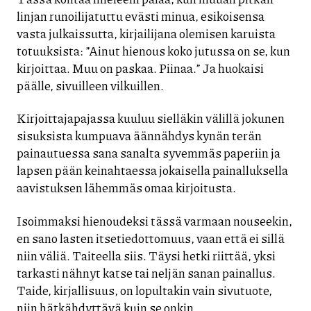
linjan runoilijatuttu evästi minua, esikoisensa
vasta julkaissutta, kirjailijana olemisen karuista
totuuksista: ”Ainut hienous koko jutussa on se, kun
kirjoittaa. Muu on paskaa. Piinaa.” Ja huokaisi
päälle, sivuilleen vilkuillen.
Kirjoittajapajassa kuuluu sielläkin välillä jokunen
sisuksista kumpuava äännähdys kynän terän
painautuessa sana sanalta syvemmäs paperiin ja
lapsen pään keinahtaessa jokaisella painalluksella
aavistuksen lähemmäs omaa kirjoitusta.
Isoimmaksi hienoudeksi tässä varmaan nouseekin,
en sano lasten itsetiedottomuus, vaan että ei sillä
niin väliä. Taiteella siis. Täysi hetki riittää, yksi
tarkasti nähnyt katse tai neljän sanan painallus.
Taide, kirjallisuus, on lopultakin vain sivutuote,
niin hätkähdyttävä kuin se onkin.