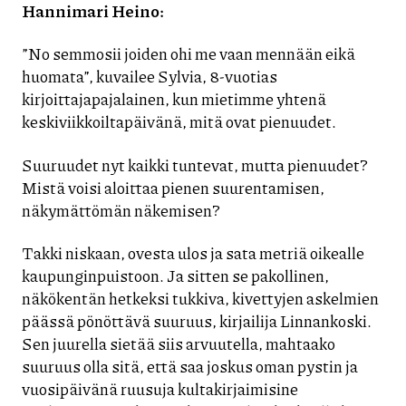
Hannimari Heino:
”No semmosii joiden ohi me vaan mennään eikä
huomata”, kuvailee Sylvia, 8-vuotias
kirjoittajapajalainen, kun mietimme yhtenä
keskiviikkoiltapäivänä, mitä ovat pienuudet.
Suuruudet nyt kaikki tuntevat, mutta pienuudet?
Mistä voisi aloittaa pienen suurentamisen,
näkymättömän näkemisen?
Takki niskaan, ovesta ulos ja sata metriä oikealle
kaupunginpuistoon. Ja sitten se pakollinen,
näkökentän hetkeksi tukkiva, kivettyjen askelmien
päässä pönöttävä suuruus, kirjailija Linnankoski.
Sen juurella sietää siis arvuutella, mahtaako
suuruus olla sitä, että saa joskus oman pystin ja
vuosipäivänä ruusuja kultakirjaimisine