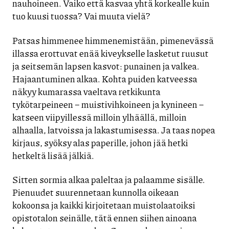
nauhoineen. Vaiko että kasvaa yhtä korkealle kuin
tuo kuusi tuossa? Vai muuta vielä?
Patsas himmenee himmenemistään, pimenevässä
illassa erottuvat enää kiveykselle lasketut ruusut
ja seitsemän lapsen kasvot: punainen ja valkea.
Hajaantuminen alkaa. Kohta puiden katveessa
näkyy kumarassa vaeltava retkikunta
tykötarpeineen – muistivihkoineen ja kynineen –
katseen viipyillessä milloin ylhäällä, milloin
alhaalla, latvoissa ja lakastumisessa. Ja taas nopea
kirjaus, syöksy alas paperille, johon jää hetki
hetkeltä lisää jälkiä.
Sitten sormia alkaa paleltaa ja palaamme sisälle.
Pienuudet suurennetaan kunnolla oikeaan
kokoonsa ja kaikki kirjoitetaan muistolaatoiksi
opistotalon seinälle, tätä ennen siihen ainoana