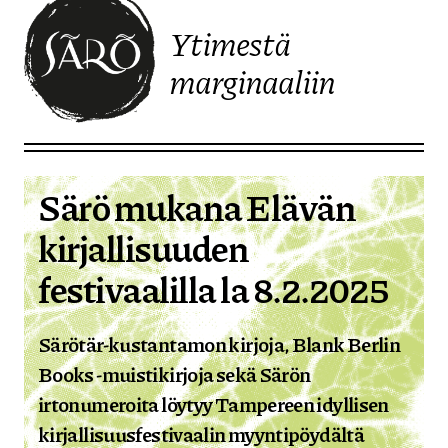
Ytimestä
marginaaliin
Etusivulle
Särö mukana Elävän
kirjallisuuden
festivaalilla la 8.2.2025
Särötär-kustantamon kirjoja, Blank Berlin
Books -muistikirjoja sekä Särön
irtonumeroita löytyy Tampereen idyllisen
kirjallisuusfestivaalin myyntipöydältä