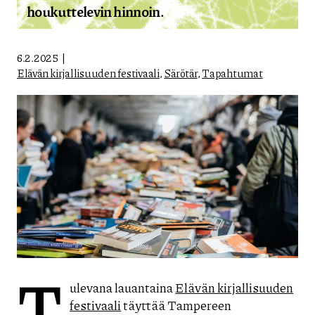
houkuttelevin hinnoin.
6.2.2025
Elävän kirjallisuuden festivaali
,
Särötär
,
Tapahtumat
T
ulevana lauantaina
Elävän kirjallisuuden
festivaali
täyttää Tampereen