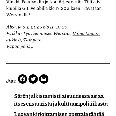
Vinkki: Festivaalin jatkot järjestetään Tiiliskivi-
klubilla G Livelabilla klo 17.30 alkaen. Tavataan
Werstaalla!
Aika: la 8.2.2025 klo 11–16.30
Paikka: Työväenmuseo Werstas,
Väinö Linnan
aukio 8, Tampere
.
Vapaa pääsy.
Jaa:
Facebook
Twitter
Email
←
Särön julkistamistilaisuudessa asiaa
itsesensuurista ja kulttuuripolitiikasta
→
Luovan kirjoittamisen opettaja tähtää