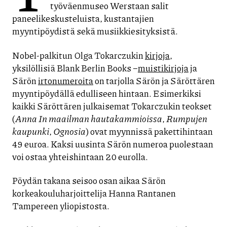
työväenmuseo Werstaan salit
paneelikeskusteluista, kustantajien
myyntipöydistä sekä musiikkiesityksistä.
Nobel-palkitun Olga Tokarczukin
kirjoja
,
yksilöllisiä Blank Berlin Books –
muistikirjoja
ja
Särön
irtonumeroita
on tarjolla Särön ja Säröttären
myyntipöydällä edulliseen hintaan. Esimerkiksi
kaikki Säröttären julkaisemat Tokarczukin teokset
(
Anna In maailman hautakammioissa
,
Rumpujen
kaupunki
,
Ognosia
) ovat myynnissä pakettihintaan
49 euroa. Kaksi uusinta Särön numeroa puolestaan
voi ostaa yhteishintaan 20 eurolla.
Pöydän takana seisoo osan aikaa Särön
korkeakouluharjoittelija Hanna Rantanen
Tampereen yliopistosta.