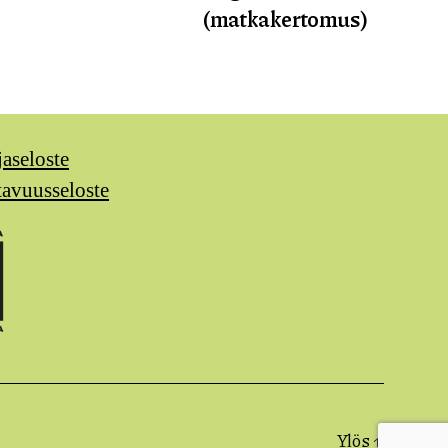
(matkakertomus)
jaseloste
tavuusseloste
Ylös
↑