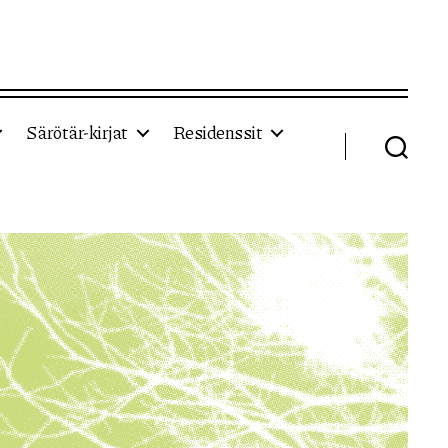
Särötär-kirjat
Residenssit
Haku