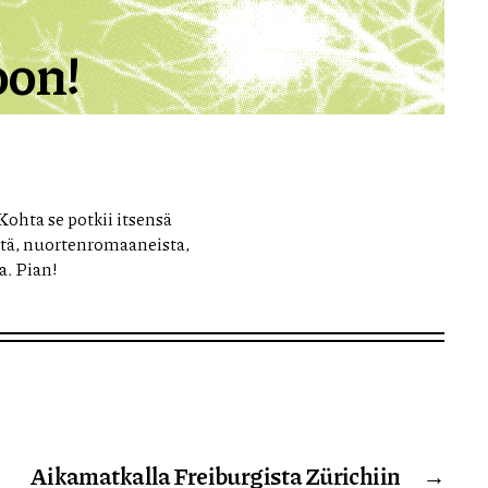
oon!
Kohta se potkii itsensä
stä, nuortenromaaneista,
a. Pian!
Aikamatkalla Freiburgista Zürichiin
→