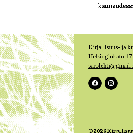
kauneudess
Kirjallisuus- ja k
Helsinginkatu 17
sarolehti@gmail
Facebook
Instagra
© 2026
Kirjallisuu