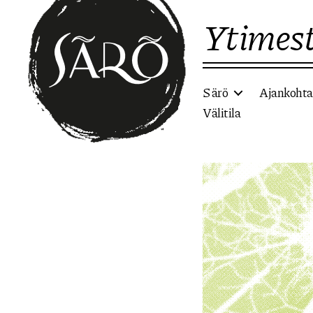
Ytimest
Särö
Ajankohta
Välitila
Etusivulle