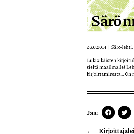
Särö n
26.6.2014
Särö-lehti
,
Lukioikäisten kirjoitu
sieltä maailmalle! Le
kirjoittamisesta… On m
Jaa:
Faceboo
Twi
←
Kirjoittajal