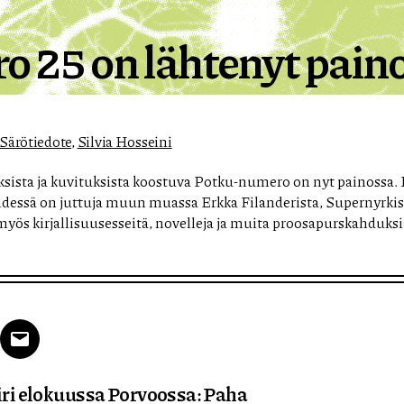
ro 25 on lähtenyt pain
Särötiedote
,
Silvia Hosseini
ksista ja kuvituksista koostuva Potku-numero on nyt painossa. 
hdessä on juttuja muun muassa Erkka Filanderista, Supernyrki
yös kirjallisuusesseitä, novelleja ja muita proosapurskahduksi
k
tter
Email
eiri elokuussa Porvoossa: Paha