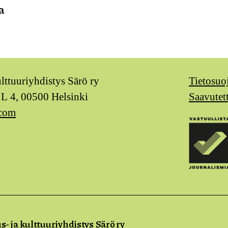
a
ulttuuriyhdistys Särö ry
Tietosuo
 L 4, 00500 Helsinki
Saavutet
.com
m
s- ja kulttuuriyhdistys Särö ry