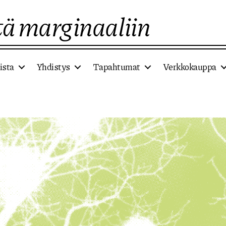
ä marginaaliin
ista
Yhdistys
Tapahtumat
Verkkokauppa