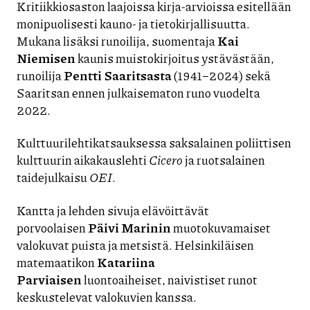
Kritiikkiosaston laajoissa kirja-arvioissa esitellään
monipuolisesti kauno- ja tietokirjallisuutta.
Mukana lisäksi runoilija, suomentaja
Kai
Niemisen
kaunis muistokirjoitus ystävästään,
runoilija
Pentti Saaritsasta
(1941–2024) sekä
Saaritsan ennen julkaisematon runo vuodelta
2022.
Kulttuurilehtikatsauksessa saksalainen poliittisen
kulttuurin aikakauslehti
Cicero
ja ruotsalainen
taidejulkaisu
OEI
.
Kantta ja lehden sivuja elävöittävät
porvoolaisen
Päivi Marinin
muotokuvamaiset
valokuvat puista ja metsistä. Helsinkiläisen
matemaatikon
Katariina
Parviaisen
luontoaiheiset, naivistiset runot
keskustelevat valokuvien kanssa.