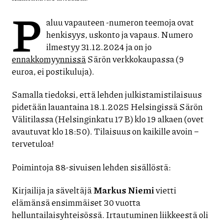
P
aluu vapauteen -numeron teemoja ovat
henkisyys, uskonto ja vapaus. Numero
ilmestyy 31.12.2024 ja on jo
ennakkomyynnissä
Särön verkkokaupassa (9
euroa, ei postikuluja).
Samalla tiedoksi, että lehden julkistamistilaisuus
pidetään lauantaina 18.1.2025 Helsingissä Särön
Välitilassa (Helsinginkatu 17 B) klo 19 alkaen (ovet
avautuvat klo 18:50). Tilaisuus on kaikille avoin –
tervetuloa!
Poimintoja 88-sivuisen lehden sisällöstä:
Kirjailija ja säveltäjä
Markus Niemi
vietti
elämänsä ensimmäiset 30 vuotta
helluntailaisyhteisössä. Irtautuminen liikkeestä oli