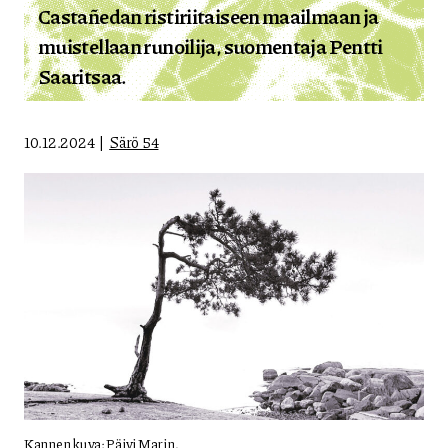
Castañedan ristiriitaiseen maailmaan ja
muistellaan runoilija, suomentaja Pentti
Saaritsaa.
10.12.2024
Särö 54
Kannen kuva: Päivi Marin.