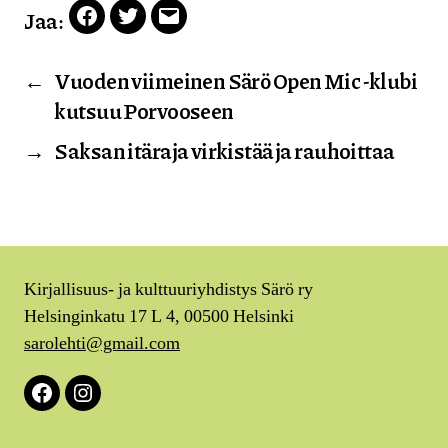
Jaa:
Facebook
Twitter
Email
←
Vuoden viimeinen Särö Open Mic -klubi
kutsuu Porvooseen
→
Saksan itäraja virkistää ja rauhoittaa
Kirjallisuus- ja kulttuuriyhdistys Särö ry
Helsinginkatu 17 L 4, 00500 Helsinki
sarolehti@gmail.com
Facebook
Instagram