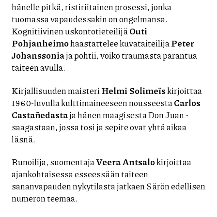
hänelle pitkä, ristiriitainen prosessi, jonka
tuomassa vapaudessakin on ongelmansa.
Kognitiivinen uskontotieteilijä
Outi
Pohjanheimo
haastattelee kuvataiteilija
Peter
Johanssonia
ja pohtii, voiko traumasta parantua
taiteen avulla.
Kirjallisuuden maisteri
Helmi Solimeïs
kirjoittaa
1960-luvulla kulttimaineeseen nousseesta
Carlos
Castañedasta
ja hänen maagisesta Don Juan -
saagastaan, jossa tosi ja sepite ovat yhtä aikaa
läsnä.
Runoilija, suomentaja
Veera Antsalo
kirjoittaa
ajankohtaisessa esseessään taiteen
sananvapauden nykytilasta jatkaen Särön edellisen
numeron teemaa.