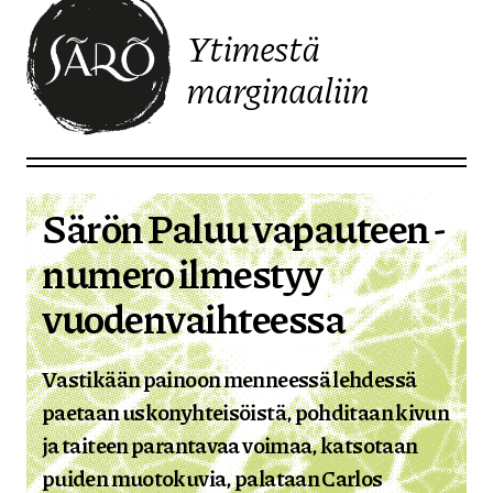
Ytimestä
marginaaliin
Etusivulle
Särön Paluu vapauteen -
numero ilmestyy
vuodenvaihteessa
Vastikään painoon menneessä lehdessä
paetaan uskonyhteisöistä, pohditaan kivun
ja taiteen parantavaa voimaa, katsotaan
puiden muotokuvia, palataan Carlos