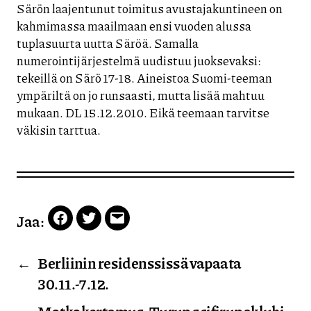
Särön laajentunut toimitus avustajakuntineen on
kahmimassa maailmaan ensi vuoden alussa
tuplasuurta uutta Säröä. Samalla
numerointijärjestelmä uudistuu juoksevaksi:
tekeillä on Särö 17-18. Aineistoa Suomi-teeman
ympäriltä on jo runsaasti, mutta lisää mahtuu
mukaan. DL 15.12.2010. Eikä teemaan tarvitse
väkisin tarttua.
Jaa:
Facebook
Twitter
Email
←
Berliinin residenssissä vapaata
30.11.-7.12.