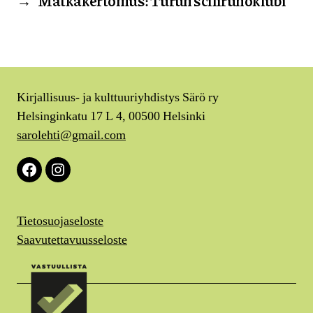
→
Matkakertomus: Turun scifirunoklubi
Kirjallisuus- ja kulttuuriyhdistys Särö ry
Helsinginkatu 17 L 4, 00500 Helsinki
sarolehti@gmail.com
Facebook
Instagram
Tietosuojaseloste
Saavutettavuusseloste