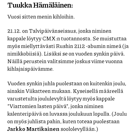
Tuukka Hämäläinen:
Vuosi sitten menin kihloihin.
21.12. on Talvipäivänseisaus, jonka niminen
kappale löytyy CMX:n tuotannosta. Se muistuttaa
myös miellyttävästi Rushin 2112 -abumin nimeä (ja
nimikkobiisiä). Lisäksi se on vuoden synkin päivä.
Näillä perustein valitsimme joskus viime vuonna
kihlajaispäivämme.
Vuoden synkin juhla puolestaan on kuitenkin joulu,
ainakin Viikatteen mukaan. Kyseisellä määreellä
varustetulta joululevyltä löytyy myös kappale
”Viattomien lasten päivä”, jonka niminen
kalenteripäivä on luvassa joulukuun lopulla. (Joulu
on myös juhlista pahin, kuten toteaa puolestaan
Jarkko Martikainen
soololevyllään.)