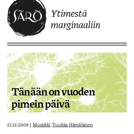
Ytimestä
marginaaliin
Etusivulle
Tänään on vuoden
pimein päivä
21.12.2009
Musiikki
,
Tuukka Hämäläinen