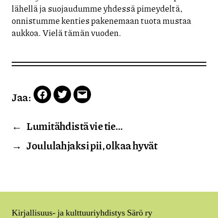
lähellä ja suojaudumme yhdessä pimeydeltä,
onnistumme kenties pakenemaan tuota mustaa
aukkoa. Vielä tämän vuoden.
Jaa:
Facebook
Twitter
Email
←
Lumitähdistä vie tie…
→
Joululahjaksi pii, olkaa hyvät
Kirjallisuus- ja kulttuuriyhdistys Särö ry