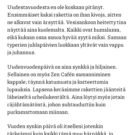
Uudestavuodesta en ole koskaan pitänyt.
Ensimmäiset kaksi rakettia on ihan kivoja, sitten
ne alkavat vain ärsyttää. Vesisankoon heitetty tina
näyttää aina kuolemalta. Kaikki ovat humalassa,
eikä kukaan osaa sanoa hyvää syytä miksi. Samaan
typerien juhlapäivien luokkaan yltävät vain vappu
ja juhannus.
Uudenvuodenpäivä on aina synkkä ja hiljainen.
Sellainen on myös Zen Cafén samanniminen
kappale; täynnä katumusta ja katteettomia
lupauksia. Lapsena keräsimme rakettien jäänteitä
läheiseltä urheilukentältä. Aina löytyi myös jotain
räjähtämätöntä, johon suhtauduttiin kuin
purkamattomaan miinaan.
Vuoden synkin päivä oli itselleni jotenkin
tärkeämpi kuin kaikki tämä muu härpäkkä, jo