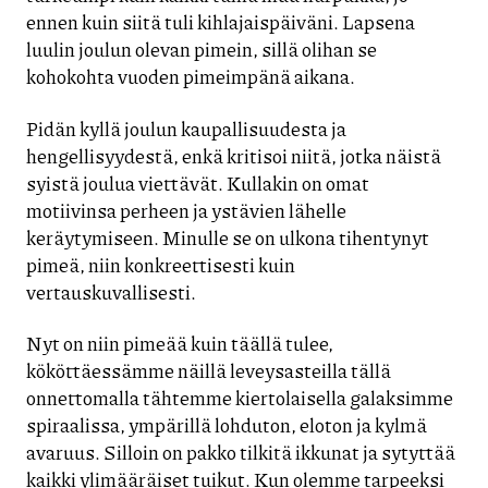
ennen kuin siitä tuli kihlajaispäiväni. Lapsena
luulin joulun olevan pimein, sillä olihan se
kohokohta vuoden pimeimpänä aikana.
Pidän kyllä joulun kaupallisuudesta ja
hengellisyydestä, enkä kritisoi niitä, jotka näistä
syistä joulua viettävät. Kullakin on omat
motiivinsa perheen ja ystävien lähelle
keräytymiseen. Minulle se on ulkona tihentynyt
pimeä, niin konkreettisesti kuin
vertauskuvallisesti.
Nyt on niin pimeää kuin täällä tulee,
kököttäessämme näillä leveysasteilla tällä
onnettomalla tähtemme kiertolaisella galaksimme
spiraalissa, ympärillä lohduton, eloton ja kylmä
avaruus. Silloin on pakko tilkitä ikkunat ja sytyttää
kaikki ylimääräiset tuikut. Kun olemme tarpeeksi