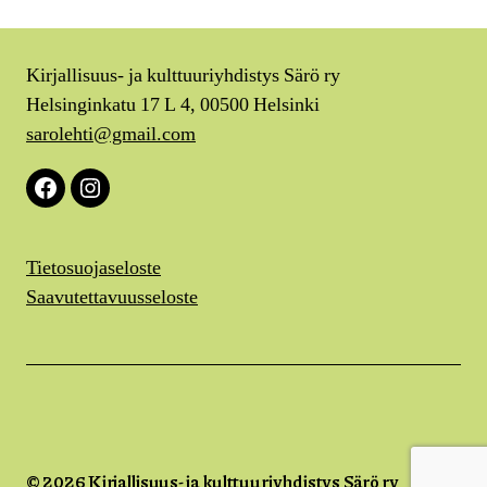
Kirjallisuus- ja kulttuuriyhdistys Särö ry
Helsinginkatu 17 L 4, 00500 Helsinki
sarolehti@gmail.com
Facebook
Instagram
Tietosuojaseloste
Saavutettavuusseloste
© 2026
Kirjallisuus- ja kulttuuriyhdistys Särö ry
Ylös
↑