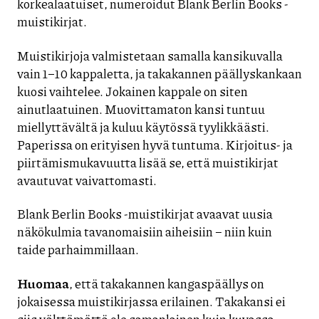
korkealaatuiset, numeroidut Blank Berlin Books -
muistikirjat.
Muistikirjoja valmistetaan samalla kansikuvalla
vain 1–10 kappaletta, ja takakannen päällyskankaan
kuosi vaihtelee. Jokainen kappale on siten
ainutlaatuinen. Muovittamaton kansi tuntuu
miellyttävältä ja kuluu käytössä tyylikkäästi.
Paperissa on erityisen hyvä tuntuma. Kirjoitus- ja
piirtämismukavuutta lisää se, että muistikirjat
avautuvat vaivattomasti.
Blank Berlin Books -muistikirjat avaavat uusia
näkökulmia tavanomaisiin aiheisiin – niin kuin
taide parhaimmillaan.
Huomaa
, että takakannen kangaspäällys on
jokaisessa muistikirjassa erilainen. Takakansi ei
siis välttämättä ole samanlainen kuin kuvassa.