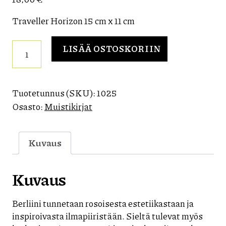
Traveller Horizon 15 cm x 11 cm
Blank
LISÄÄ OSTOSKORIIN
Berlin
Books
-
muistikirja
Tuotetunnus (SKU):
1025
Kraftwerk
Osasto:
Muistikirjat
Jänschwalde
määrä
Kuvaus
Kuvaus
Berliini tunnetaan rosoisesta estetiikastaan ja
inspiroivasta ilmapiiristään. Sieltä tulevat myös