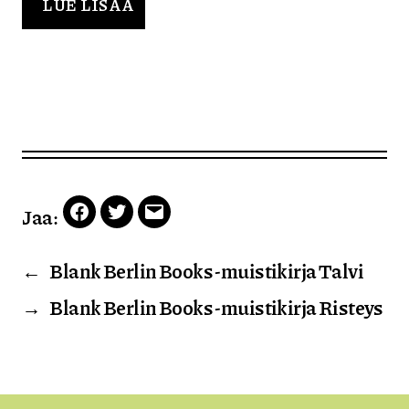
LUE LISÄÄ
Jaa:
Facebook
Twitter
Email
←
Blank Berlin Books -muistikirja Talvi
→
Blank Berlin Books -muistikirja Risteys