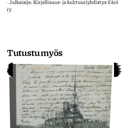
· Julkaisija: Kirjallisuus- ja kulttuuriyhdistys Särö
ry
Tutustu myös