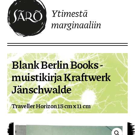
Ytimestä
marginaaliin
Etusivulle
Blank Berlin Books -
muistikirja Kraftwerk
Jänschwalde
Traveller Horizon 15 cm x 11 cm