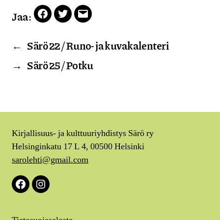
Jaa:
Facebook
Twitter
Email
←
Särö 22 / Runo- ja kuvakalenteri
→
Särö 25 / Potku
Kirjallisuus- ja kulttuuriyhdistys Särö ry
Helsinginkatu 17 L 4, 00500 Helsinki
sarolehti@gmail.com
Facebook
Instagram