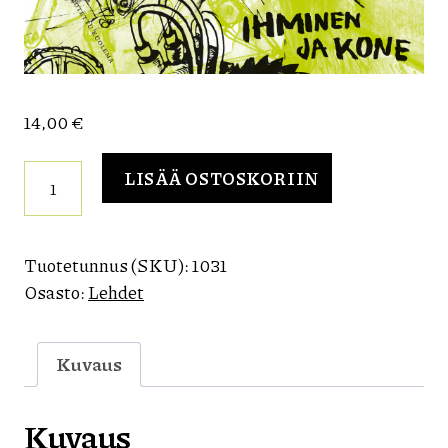
14,00
€
Särö
LISÄÄ OSTOSKORIIN
23–
24
/
Ihminen
Tuotetunnus (SKU):
1031
ja
Osasto:
Lehdet
kone
määrä
Kuvaus
Kuvaus