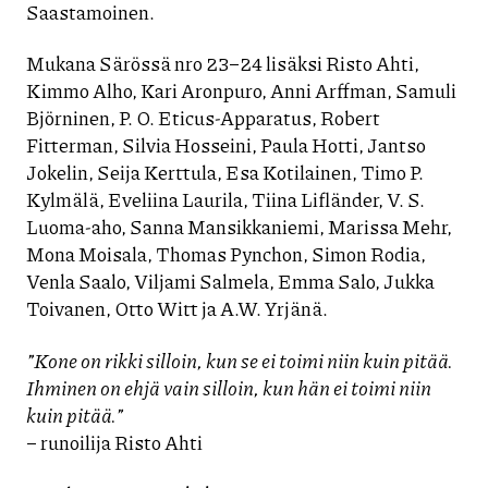
Saastamoinen.
Mukana Särössä nro 23–24 lisäksi Risto Ahti,
Kimmo Alho, Kari Aronpuro, Anni Arffman, Samuli
Björninen, P. O. Eticus-Apparatus, Robert
Fitterman, Silvia Hosseini, Paula Hotti, Jantso
Jokelin, Seija Kerttula, Esa Kotilainen, Timo P.
Kylmälä, Eveliina Laurila, Tiina Lifländer, V. S.
Luoma-aho, Sanna Mansikkaniemi, Marissa Mehr,
Mona Moisala, Thomas Pynchon, Simon Rodia,
Venla Saalo, Viljami Salmela, Emma Salo, Jukka
Toivanen, Otto Witt ja A.W. Yrjänä.
”Kone on rikki silloin, kun se ei toimi niin kuin pitää.
Ihminen on ehjä vain silloin, kun hän ei toimi niin
kuin pitää.”
– runoilija Risto Ahti