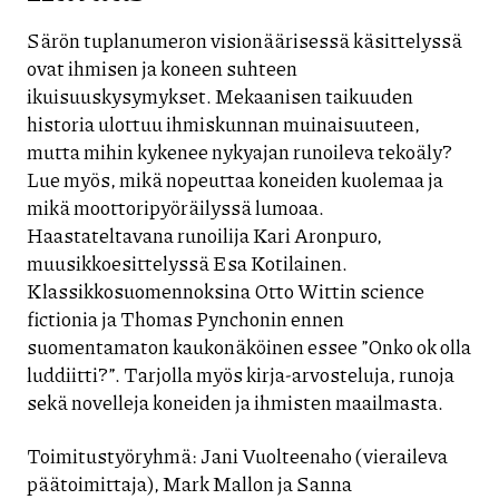
Särön tuplanumeron visionäärisessä käsittelyssä
ovat ihmisen ja koneen suhteen
ikuisuuskysymykset. Mekaanisen taikuuden
historia ulottuu ihmiskunnan muinaisuuteen,
mutta mihin kykenee nykyajan runoileva tekoäly?
Lue myös, mikä nopeuttaa koneiden kuolemaa ja
mikä moottoripyöräilyssä lumoaa.
Haastateltavana runoilija Kari Aronpuro,
muusikkoesittelyssä Esa Kotilainen.
Klassikkosuomennoksina Otto Wittin science
fictionia ja Thomas Pynchonin ennen
suomentamaton kaukonäköinen essee ”Onko ok olla
luddiitti?”. Tarjolla myös kirja-arvosteluja, runoja
sekä novelleja koneiden ja ihmisten maailmasta.
Toimitustyöryhmä: Jani Vuolteenaho (vieraileva
päätoimittaja), Mark Mallon ja Sanna