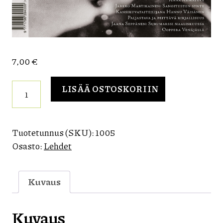
7,00
€
Särö
LISÄÄ OSTOSKORIIN
33
/
Avoin
sielu
Tuotetunnus (SKU):
1005
määrä
Osasto:
Lehdet
Kuvaus
Kuvaus