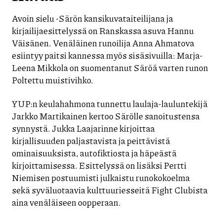
Avoin sielu -Särön kansikuvataiteilijana ja
kirjailijaesittelyssä on Ranskassa asuva Hannu
Väisänen. Venäläinen runoilija Anna Ahmatova
esiintyy paitsi kannessa myös sisäsivuilla: Marja-
Leena Mikkola on suomentanut Säröä varten runon
Poltettu muistivihko.
YUP:n keulahahmona tunnettu laulaja-lauluntekijä
Jarkko Martikainen kertoo Särölle sanoitustensa
synnystä. Jukka Laajarinne kirjoittaa
kirjallisuuden paljastavista ja peittävistä
ominaisuuksista, autofiktiosta ja häpeästä
kirjoittamisessa. Esittelyssä on lisäksi Pertti
Niemisen postuumisti julkaistu runokokoelma
sekä syväluotaavia kulttuuriesseitä Fight Clubista
aina venäläiseen oopperaan.