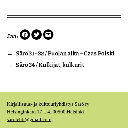
Jaa:
Facebook
Twitter
Email
←
Särö 31–32 / Puolan aika – Czas Polski
→
Särö 34 / Kulkijat, kulkurit
Kirjallisuus- ja kulttuuriyhdistys Särö ry
Helsinginkatu 17 L 4, 00500 Helsinki
sarolehti@gmail.com