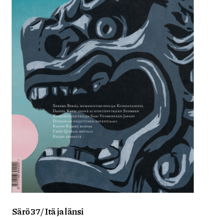
Särö 37 / Itä ja länsi