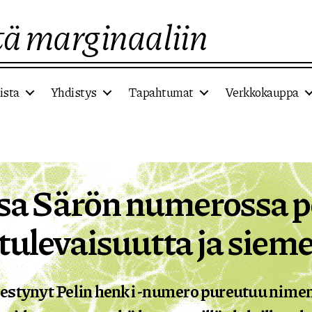
ä marginaaliin
ista
Yhdistys
Tapahtumat
Verkkokauppa
a Särön numerossa p
 tulevaisuutta ja siem
estynyt Pelin henki -numero pureutuu nime