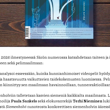
 2026 ilmestyneessä Särön numerossa katsahdetaan taiteen j
teen sekä pelimaailmaan:
analysoi esseessään, kuinka kunnianhimoiset videopelit hyöd
ja haastavuutta vaikuttavien taidekokemusten luomisessa. Pelaa
än kiinnittyy sen maailmaan havainnoillaan, tunnereaktioillaan 
holviin talletetaan kasvien siemeniä kaikkialta maailmasta. 
noilija
Paula Sankelo
sekä elokuvantekijä
Terhi Nieminen
luki
stä
Siemenholvi
-runoteosta konkreettisen siemenholvin ääressä. 