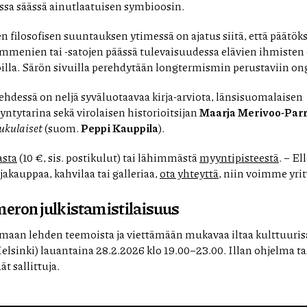
sa säässä ainutlaatuisen symbioosin.
filosofisen suuntauksen ytimessä on ajatus siitä, että päätöksi
nien tai -satojen päässä tulevaisuudessa elävien ihmisten eh
illa. Särön sivuilla perehdytään longtermismin perustaviin on
lehdessä on neljä syväluotaavaa kirja-arviota, länsisuomalaisen
yntytarina sekä virolaisen historioitsijan
Maarja Merivoo-Par
ukulaiset
(suom.
Peppi Kauppila
).
asta
(10 €, sis. postikulut) tai lähimmästä
myyntipisteestä
. – El
jakauppaa, kahvilaa tai galleriaa,
ota yhteyttä
, niin voimme yrit
meron julkistamistilaisuus
maan lehden teemoista ja viettämään mukavaa iltaa kulttuuri
Helsinki) lauantaina 28.2.2026 klo 19.00–23.00. Illan ohjelm
t sallittuja.