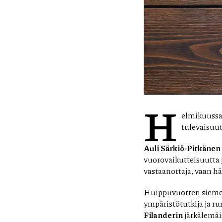
H
elmikuussa
tulevaisuu
Auli Särkiö-Pitkänen
vuorovaikutteisuutta 
vastaanottaja, vaan h
Huippuvuorten siemen
ympäristötutkija ja ru
Filanderin
järkälemäi