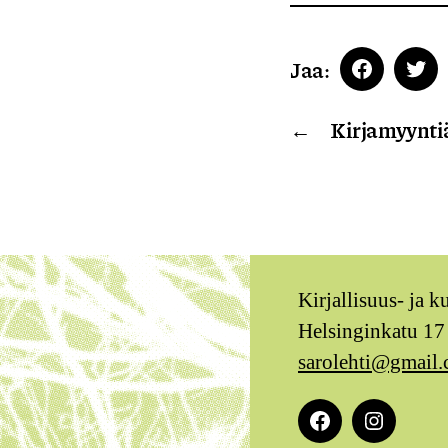
Jaa:
Faceboo
Twi
←
Kirjamyynti
Kirjallisuus- ja k
Helsinginkatu 17
sarolehti@gmail
Facebook
Instagra