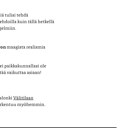
ä tulisi tehdä
doilla kuin tällä hetkellä
gelmiin.
ron
maagista realismia
lei paikkakunnallasi ole
tää vaikuttaa asiaan!
salonki
Välitilaan
a tarkentuu myöhemmin.