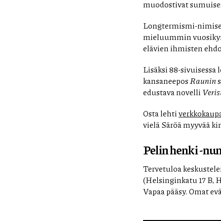
muodostivat sumuises
Longtermismi-nimisen 
mieluummin vuosikymme
elävien ihmisten ehdo
Lisäksi 88-sivuisessa 
kansaneepos
Raunin
s
edustava novelli
Veris
Osta lehti
verkkokaup
vielä Säröä myyvää kir
Pelin henki -nu
Tervetuloa keskustele
(Helsinginkatu 17 B, 
Vapaa pääsy. Omat evää