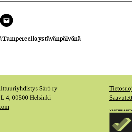
k
tter
Email
ä Tampereella ystävänpäivänä
ulttuuriyhdistys Särö ry
Tietosuo
 L 4, 00500 Helsinki
Saavutet
.com
m