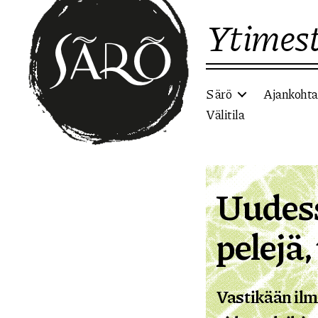
Ytimest
Särö
Ajankohta
Välitila
Etusivulle
Uudess
pelejä,
Vastikään ilm