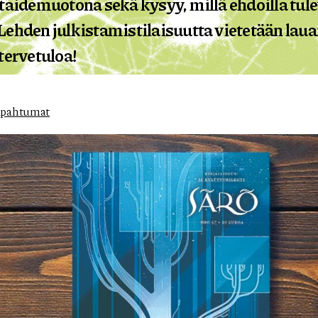
 taidemuotona sekä kysyy, millä ehdoilla t
Lehden julkistamistilaisuutta vietetään lau
tervetuloa!
pahtumat