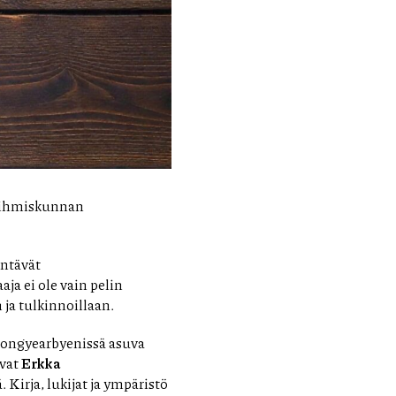
a ihmiskunnan
yntävät
ja ei ole vain pelin
ja tulkinnoillaan.
Longyearbyenissä asuva
vat
Erkka
Kirja, lukijat ja ympäristö