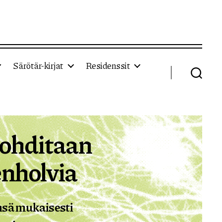
Särötär-kirjat
Residenssit
Haku
ohditaan
enholvia
nsä mukaisesti