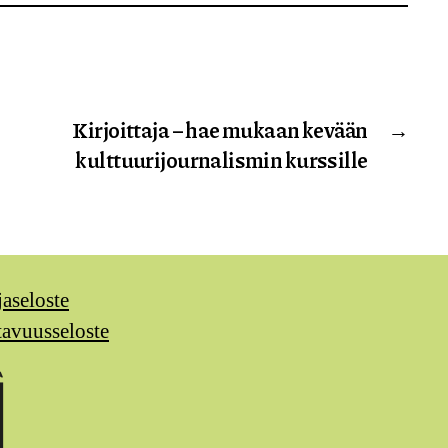
Kirjoittaja – hae mukaan kevään
→
kulttuurijournalismin kurssille
jaseloste
tavuusseloste