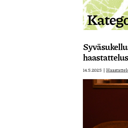
Katego
Syväsukellus
haastattelu
14.5.2025
Haastattel