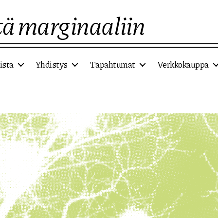
ä marginaaliin
ista
Yhdistys
Tapahtumat
Verkkokauppa