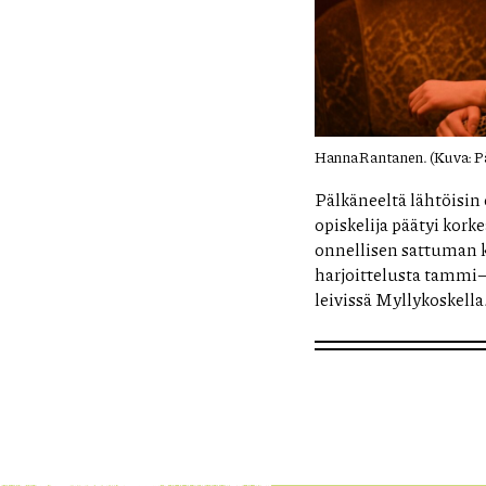
Hanna Rantanen. (Kuva: Pä
Pälkäneeltä lähtöisin
opiskelija päätyi kork
onnellisen sattuman k
harjoittelusta tammi
leivissä Myllykoskella