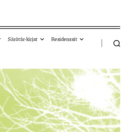
Särötär-kirjat
Residenssit
Haku