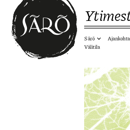
Ytimest
Särö
Ajankohta
Välitila
Etusivulle