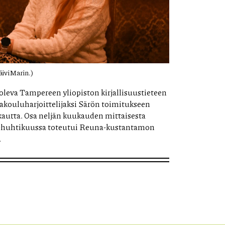
ivi Marin.)
 oleva Tampereen yliopiston kirjallisuustieteen
eakouluharjoittelijaksi Särön toimitukseen
autta. Osa neljän kuukauden mittaisesta
–huhtikuussa toteutui Reuna-kustantamon
.