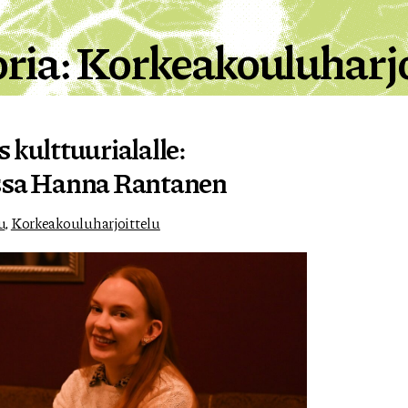
ria:
Korkeakouluharjo
 kulttuurialalle:
ssa Hanna Rantanen
u
,
Korkeakouluharjoittelu