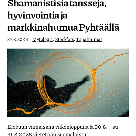
Shamanistisia tansseja,
hyvinvointia ja
markkinahumua Pyhtäällä
27.8.2025
Mytologia
,
Stockfors
,
Tapahtumat
Elokuun viimeisenä viikonloppuna la 30.8. – su
31.8.2025 vietetään suomalaista