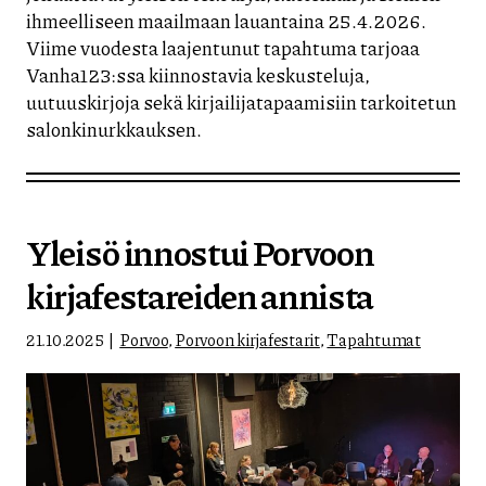
ihmeelliseen maailmaan lauantaina 25.4.2026.
Viime vuodesta laajentunut tapahtuma tarjoaa
Vanha123:ssa kiinnostavia keskusteluja,
uutuuskirjoja sekä kirjailijatapaamisiin tarkoitetun
salonkinurkkauksen.
Yleisö innostui Porvoon
kirjafestareiden annista
21.10.2025
Porvoo
,
Porvoon kirjafestarit
,
Tapahtumat