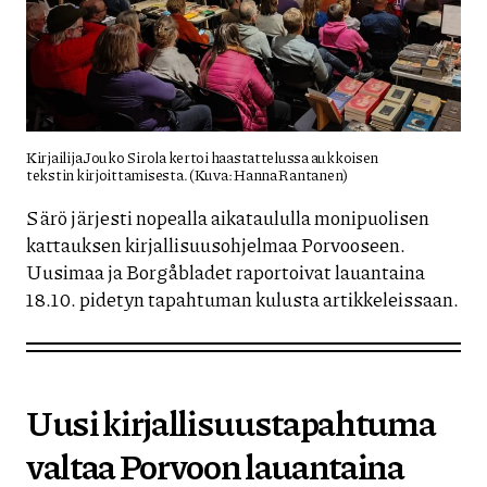
Kirjailija Jouko Sirola kertoi haastattelussa aukkoisen
tekstin kirjoittamisesta. (Kuva: Hanna Rantanen)
Särö järjesti nopealla aikataululla monipuolisen
kattauksen kirjallisuusohjelmaa Porvooseen.
Uusimaa ja Borgåbladet raportoivat lauantaina
18.10. pidetyn tapahtuman kulusta artikkeleissaan.
Uusi kirjallisuustapahtuma
valtaa Porvoon lauantaina