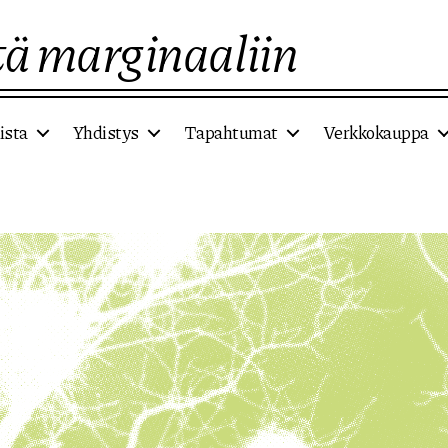
ä marginaaliin
ista
Yhdistys
Tapahtumat
Verkkokauppa