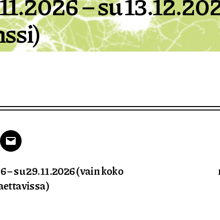
11.2026 – su 13.12.20
ssi)
k
tter
Email
6 – su 29.11.2026 (vain koko
aettavissa)