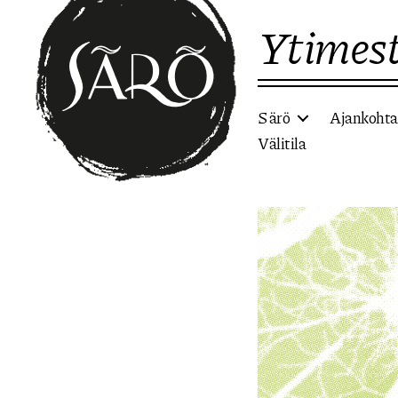
Ytimest
Särö
Ajankohta
Välitila
Etusivulle