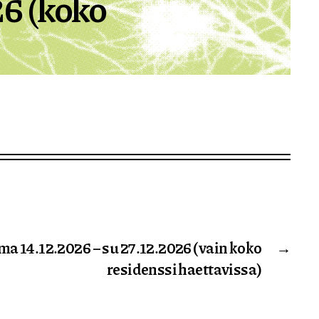
26 (koko
ma 14.12.2026 – su 27.12.2026 (vain koko
→
residenssi haettavissa)