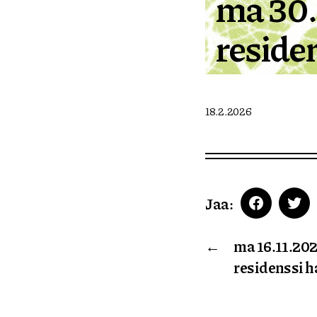
ma 30.
residen
18.2.2026
Jaa:
Faceboo
Twi
←
ma 16.11.202
residenssi h