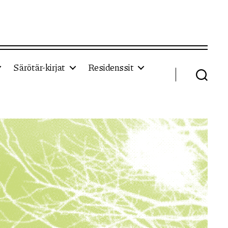
Särötär-kirjat
Residenssit
Haku