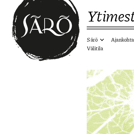
Ytimest
Särö
Ajankohta
Välitila
Etusivulle