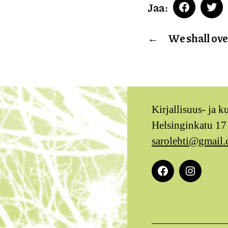
Jaa:
Faceboo
Twi
←
We shall ov
Kirjallisuus- ja k
Helsinginkatu 17
sarolehti@gmail
Facebook
Instagra