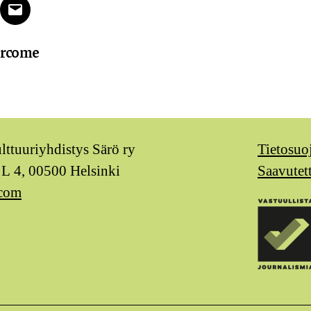
k
tter
Email
ercome
ulttuuriyhdistys Särö ry
Tietosuo
 L 4, 00500 Helsinki
Saavutet
.com
m