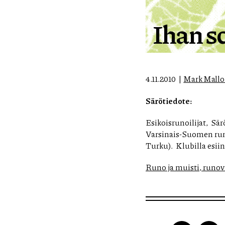
Ihan s
4.11.2010
Mark Mall
Särötiedote:
Esikoisrunoilijat, Sä
Varsinais-Suomen ru
Turku). Klubilla esii
Runo ja muisti, runov