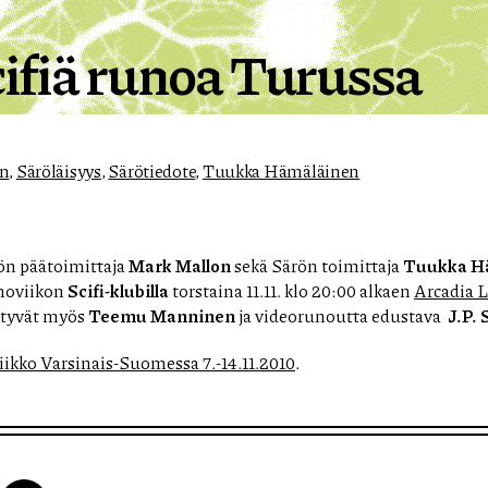
cifiä runoa Turussa
on
,
Säröläisyys
,
Särötiedote
,
Tuukka Hämäläinen
rön päätoimittaja
Mark Mallon
sekä Särön toimittaja
Tuukka H
noviikon
Scifi-klubilla
torstaina 11.11. klo 20:00 alkaen
Arcadia 
ntyvät myös
Teemu Manninen
ja videorunoutta edustava
J.P. 
iikko Varsinais-Suomessa 7.-14.11.2010
.