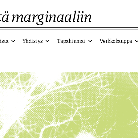
ä marginaaliin
ista
Yhdistys
Tapahtumat
Verkkokauppa