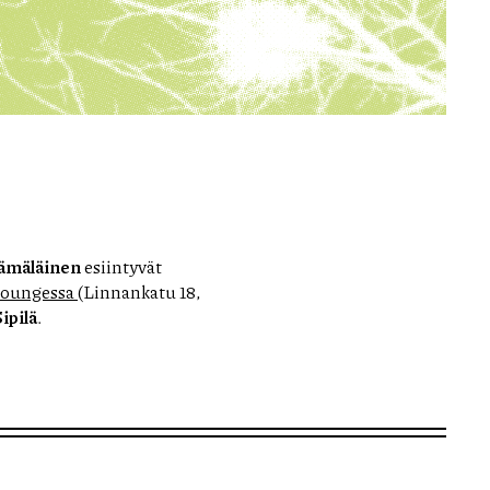
ämäläinen
esiintyvät
Loungessa
(Linnankatu 18,
Sipilä
.