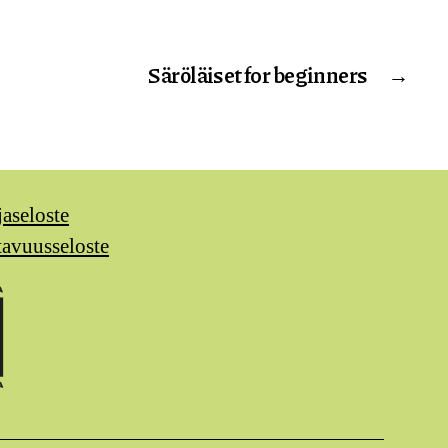
Säröläiset for beginners
→
jaseloste
tavuusseloste