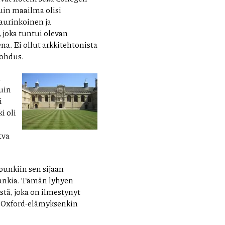
kuin maailma olisi
aurinkoinen ja
 joka tuntui olevan
. Ei ollut arkkitehtonista
nohdus.
n
tuin
i
i oli
tva
punkiin sen sijaan
punkia. Tämän lyhyen
stä, joka on ilmestynyt
a Oxford-elämyksenkin