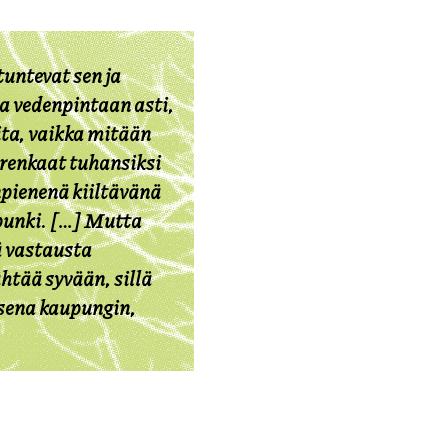
untevat sen ja
aa vedenpintaan asti,
ita, vaikka mitään
o renkaat tuhansiksi
enpienenä kiiltävänä
punki. […] Mutta
ä vastausta
ähtää syvään, sillä
ksena kaupungin,