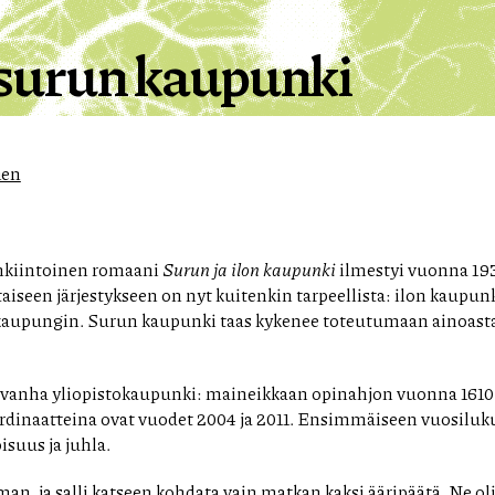
a surun kaupunki
nen
kiintoinen romaani
Surun ja ilon kaupunki
ilmestyi vuonna 19
iseen järjestykseen on nyt kuitenkin tarpeellista: ilon kaupu
aupungin. Surun kaupunki taas kykenee toteutumaan ainoastaan
 vanha yliopistokaupunki: maineikkaan opinahjon vuonna 161
oordinaatteina ovat vuodet 2004 ja 2011. Ensimmäiseen vuosiluk
isuus ja juhla.
, ja salli katseen kohdata vain matkan kaksi ääripäätä. Ne oli