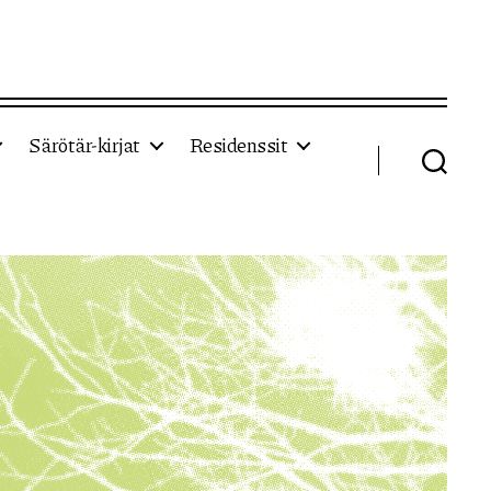
Särötär-kirjat
Residenssit
Haku