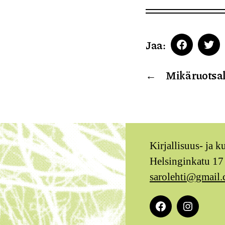
Jaa:
Faceboo
Twi
←
Mikä ruotsal
Kirjallisuus- ja k
Helsinginkatu 17
sarolehti@gmail
Facebook
Instagra