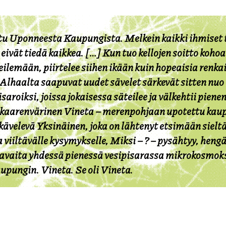
u Uponneesta Kaupungista. Melkein kaikki ihmiset t
ivät tiedä kaikkea. […] Kun tuo kellojen soitto koho
eilemään, piirtelee siihen ikään kuin hopeaisia renka
 – Alhaalta saapuvat uudet sävelet särkevät sitten nu
isaroiksi, joissa jokaisessa säteilee ja välkehtii pien
nkaarenvärinen Vineta – merenpohjaan upotettu kau
kävelevä Yksinäinen, joka on lähtenyt etsimään sielt
ja viiltävälle kysymykselle, Miksi – ? – pysähtyy, heng
havaita yhdessä pienessä vesipisarassa mikrokosmo
upungin. Vineta. Se oli Vineta.