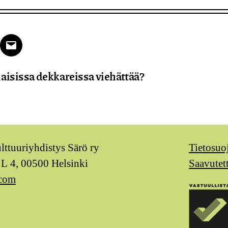
k
tter
Email
aisissa dekkareissa viehättää?
ulttuuriyhdistys Särö ry
Tietosuo
 L 4, 00500 Helsinki
Saavutet
.com
m