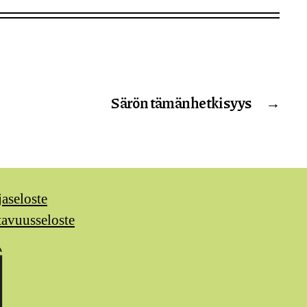
Särön tämänhetkisyys
→
jaseloste
tavuusseloste