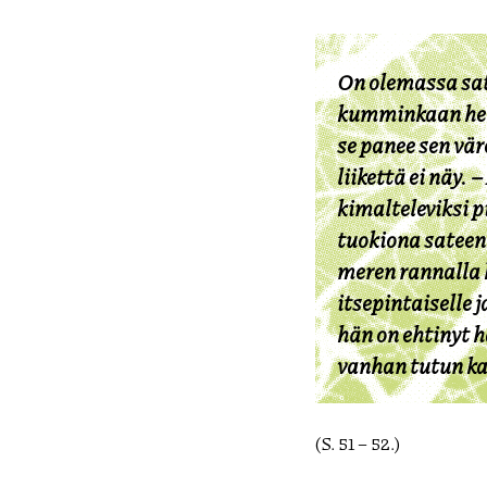
On olemassa sat
kumminkaan he e
se panee sen vär
liikettä ei näy.
kimalteleviksi p
tuokiona satee
meren rannalla 
itsepintaiselle 
hän on ehtinyt 
vanhan tutun ka
(S. 51 – 52.)