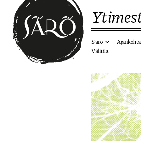
Ytimest
Särö
Ajankohta
Välitila
Etusivulle