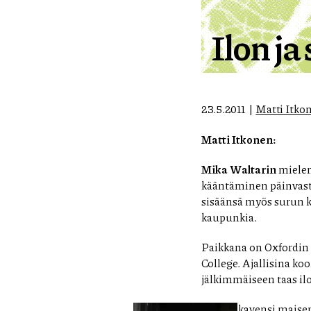
Ilon j
23.5.2011
Matti Itko
Matti Itkonen:
Mika Waltarin
mielen
kääntäminen päinvasta
sisäänsä myös surun k
kaupunkia.
Paikkana on Oxfordin
College. Ajallisina k
jälkimmäiseen taas ilo
Murhe kavensi maiseman