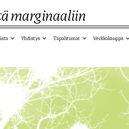
ä marginaaliin
ista
Yhdistys
Tapahtumat
Verkkokauppa