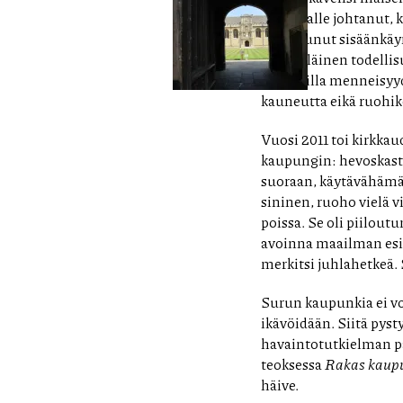
sisäpihalle johtanut, 
kaventunut sisäänkäyn
valokylläinen todelli
saapuvilla menneisyy
kauneutta eikä ruohik
Vuosi 2011 toi kirkka
kaupungin: hevoskasta
suoraan, käytävähämä
sininen, ruoho vielä 
poissa. Se oli piilou
avoinna maailman esi
merkitsi juhlahetkeä.
Surun kaupunkia ei voi
ikävöidään. Siitä pys
havaintotutkielman pä
teoksessa
Rakas kaup
häive.