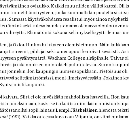
käytävämäinen oviaukko. Kaikki muu niiden väliltä katosi. Oli 
nin tunnelihämäryyteen, jonka kummallakin puolella sijaitsi 
suus. Samassa käytäväkohdassa reaalistui myös ainoa nykyhetki,
dettömänä sekä tulevaisuudettomana olemassaoloulottuvuutena
on vihreyttä. Elämätöntä kokonaiselämyksellisyyttä leimaa u
uden, ja Oxford hulmahti täyteen olemisleimuun. Näin kukkiva
njat, sireenit, pihlajat sekä omenapuut kertoivat keväästä. As
ryyteen pysähtymättä, Wadham Collegen sisäpihalle. Taivas ol
vihreää ja rakennuksen muotokieli puhuttelevaa. Surun kaupunk
tunut jonnekin ilon kaupungin uumensopukkaan. Tietoisuus oli
ttäytyä selittämättömässä moni-ilmeisyydessään. Jokainen ko
 Syntyi mielikaupunki.
 kaivata. Siitä ei ole myöskään mahdollista haaveilla. Ilon kau
tytään uneksimaan, koska se tarkoittaa niin ikään muiston kau
ätössanoiksi sopii lainaus
Lempi Jääskeläisen
hienosta teksti
unki
(1951). Vaikka otteessa kuvataan Viipuria, on siinä mukan