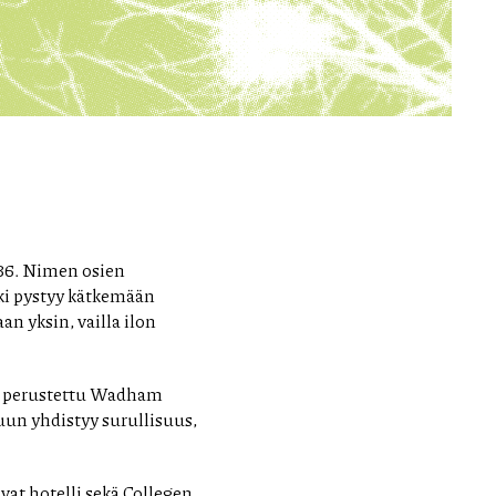
36. Nimen osien
nki pystyy kätkemään
 yksin, vailla ilon
0 perustettu Wadham
uun yhdistyy surullisuus,
vat hotelli sekä Collegen