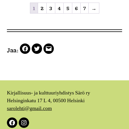
1
2
3
4
5
6
7
→
Jaa:
Facebook
Twitter
Email
Kirjallisuus- ja kulttuuriyhdistys Särö ry
Helsinginkatu 17 L 4, 00500 Helsinki
sarolehti@gmail.com
Facebook
Instagram