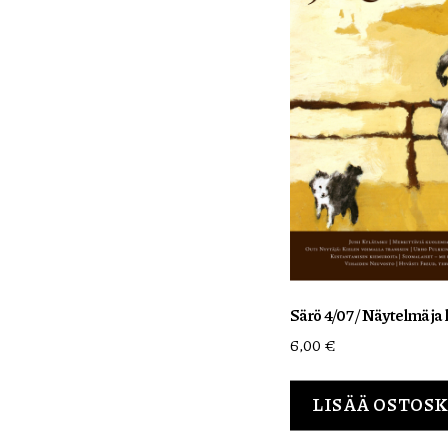
Särö 4/07 / Näytelmä j
6,00
€
LISÄÄ OSTOS