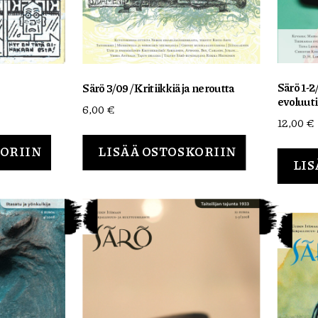
Särö 1-2
Särö 3/09 / Kritiikkiä ja neroutta
evoluut
6,00
€
12,00
€
KORIIN
LISÄÄ OSTOSKORIIN
LIS