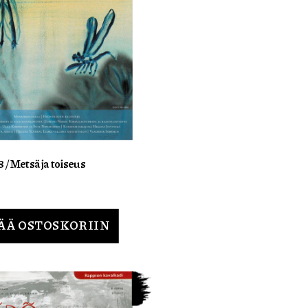
8 / Metsä ja toiseus
ÄÄ OSTOSKORIIN