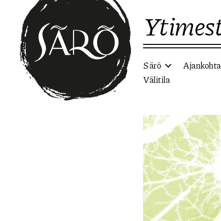
Ytimest
Särö
Ajankohta
Välitila
Etusivulle