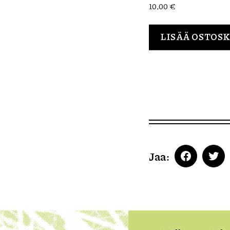
10,00
€
LISÄÄ OSTOS
Jaa:
Faceboo
Twi