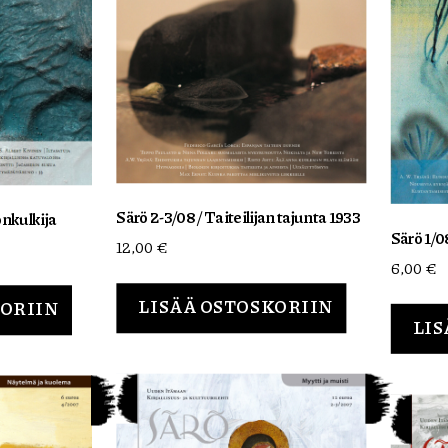
Särö 2-3/08 / Taiteilijan tajunta 1933
önkulkija
Särö 1/0
12,00
€
6,00
€
LISÄÄ OSTOSKORIIN
KORIIN
LIS