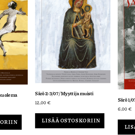
Särö 2-3/07 / Myytti ja muisti
a kuolema
Särö 1/0
12,00
€
6,00
€
LISÄÄ OSTOSKORIIN
KORIIN
LIS