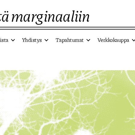
ä marginaaliin
ista
Yhdistys
Tapahtumat
Verkkokauppa