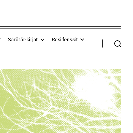
Särötär-kirjat
Residenssit
Haku