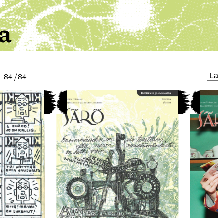
a
–84 / 84