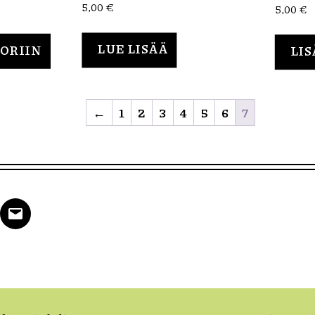
5,00
€
5,00
€
LUE LISÄÄ
KORIIN
LIS
←
1
2
3
4
5
6
7
k
tter
Email