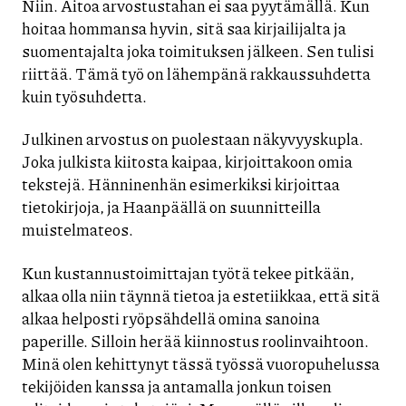
Niin. Aitoa arvostustahan ei saa pyytämällä. Kun
hoitaa hommansa hyvin, sitä saa kirjailijalta ja
suomentajalta joka toimituksen jälkeen. Sen tulisi
riittää. Tämä työ on lähempänä rakkaussuhdetta
kuin työsuhdetta.
Julkinen arvostus on puolestaan näkyvyyskupla.
Joka julkista kiitosta kaipaa, kirjoittakoon omia
tekstejä. Hänninenhän esimerkiksi kirjoittaa
tietokirjoja, ja Haanpäällä on suunnitteilla
muistelmateos.
Kun kustannustoimittajan työtä tekee pitkään,
alkaa olla niin täynnä tietoa ja estetiikkaa, että sitä
alkaa helposti ryöpsähdellä omina sanoina
paperille. Silloin herää kiinnostus roolinvaihtoon.
Minä olen kehittynyt tässä työssä vuoropuhelussa
tekijöiden kanssa ja antamalla jonkun toisen