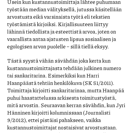
Usein kun kustannustoimittaja lähtee puhumaan
työstään median välityksellä, jutussa käsitellään
arvostusta eikä varsinaista työtä eli tekstien
työstämistä kirjoiksi. Kirjallisuuteen liittyy
lähinnä tiedollista ja esteettistä arvoa, joten on
vaarallista antaa ajatusten lipsua sosiaalisen ja
egologisen arvon puolelle – sillä tiellä eksyy.
Tästä syystä vähän sävähdän joka kerta kun
kustannustoimittajasta tehdään julkinen numero
tai sankaritarina. Esimerkiksi kun Harri
Haanpäästä tehtiin henkilökuva (SK 51/2011).
Toimittaja kirjoitti sankaritarinaa, mutta Haanpää
puhui haastattelussa arkisesta toimitustyöstä,
mitä arvostin. Seuraavan kerran sävähdin, kun Jyri
Hänninen kirjoitti kolumnissaan (Journalisti
9/2012), ettei pistäisi pahakseen, vaikka
kustannustoimittajat nostaisivat arvostustaan.