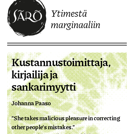
Ytimestä
marginaaliin
Etusivulle
Kustannustoimittaja,
kirjailija ja
sankarimyytti
Johanna Paaso
”She takes malicious pleasure in correcting
other people’s mistakes.”