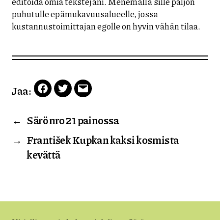
editoida omia tekstejäni. Menemällä sille paljon
puhutulle epämukavuusalueelle, jossa
kustannustoimittajan egolle on hyvin vähän tilaa.
Jaa:
Facebook
Twitter
Email
←
Särö nro 21 painossa
→
František Kupkan kaksi kosmista
kevättä