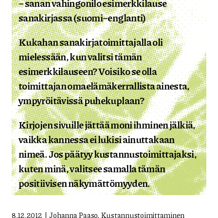
– sanan vahingonilo esimerkkilause
sanakirjassa (suomi–englanti)
Kukahan sanakirjatoimittajalla oli
mielessään, kun valitsi tämän
esimerkkilauseen? Voisiko se olla
toimittajan omaelämäkerrallista ainesta,
ympyröitävissä puhekuplaan?
Kirjojen sivuille jättää moni ihminen jälkiä,
vaikka kannessa ei lukisi ainuttakaan
nimeä. Jos päätyy kustannustoimittajaksi,
kuten minä, valitsee samalla tämän
positiivisen näkymättömyyden.
8.12.2012
Johanna Paaso
,
Kustannustoimittaminen