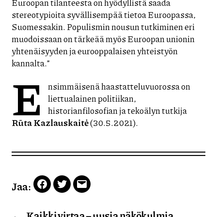
Euroopan tilanteesta on hyödyllistä saada
stereotypioita syvällisempää tietoa Euroopassa,
Suomessakin. Populismin nousun tutkiminen eri
muodoissaan on tärkeää myös Euroopan unionin
yhtenäisyyden ja eurooppalaisen yhteistyön
kannalta.”
E
nsimmäisenä haastatteluvuorossa on
liettualainen politiikan,
historianfilosofian ja tekoälyn tutkija
Rūta Kazlauskaitė
(30.5.2021).
Jaa:
Facebook
Twitter
Email
←
Kaikki virtaa – uusia näkökulmia