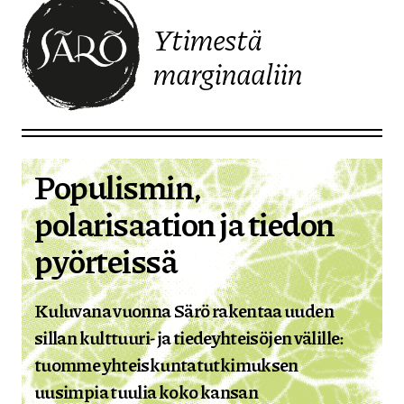
Ytimestä
marginaaliin
Etusivulle
Populismin,
polarisaation ja tiedon
pyörteissä
Kuluvana vuonna Särö rakentaa uuden
sillan kulttuuri- ja tiedeyhteisöjen välille:
tuomme yhteiskuntatutkimuksen
uusimpia tuulia koko kansan