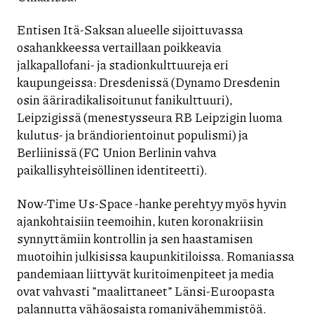
Entisen Itä-Saksan alueelle sijoittuvassa
osahankkeessa vertaillaan poikkeavia
jalkapallofani- ja stadionkulttuureja eri
kaupungeissa: Dresdenissä (Dynamo Dresdenin
osin ääriradikalisoitunut fanikulttuuri),
Leipzigissä (menestysseura RB Leipzigin luoma
kulutus- ja brändiorientoinut populismi) ja
Berliinissä (FC Union Berlinin vahva
paikallisyhteisöllinen identiteetti).
Now-Time Us-Space -hanke perehtyy myös hyvin
ajankohtaisiin teemoihin, kuten koronakriisin
synnyttämiin kontrollin ja sen haastamisen
muotoihin julkisissa kaupunkitiloissa. Romaniassa
pandemiaan liittyvät kuritoimenpiteet ja media
ovat vahvasti ”maalittaneet” Länsi-Euroopasta
palannutta vähäosaista romanivähemmistöä.