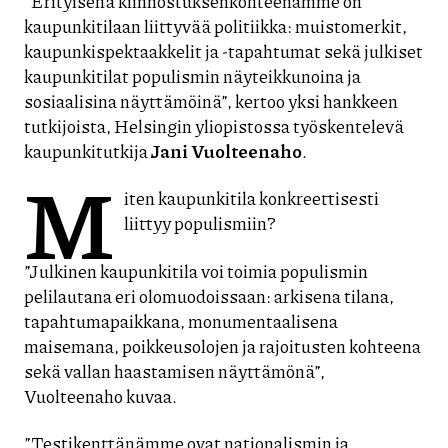
”Erityisenä kiinnostuksenkohteenamme on
kaupunkitilaan liittyvää politiikka: muistomerkit,
kaupunkispektaakkelit ja -tapahtumat sekä julkiset
kaupunkitilat populismin näyteikkunoina ja
sosiaalisina näyttämöinä”, kertoo yksi hankkeen
tutkijoista, Helsingin yliopistossa työskentelevä
kaupunkitutkija
Jani Vuolteenaho
.
M
iten kaupunkitila konkreettisesti
liittyy populismiin?
”Julkinen kaupunkitila voi toimia populismin
pelilautana eri olomuodoissaan: arkisena tilana,
tapahtumapaikkana, monumentaalisena
maisemana, poikkeusolojen ja rajoitusten kohteena
sekä vallan haastamisen näyttämönä”,
Vuolteenaho kuvaa.
”Testikenttänämme ovat nationalismin ja