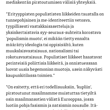
mediakentän pirstoutumisen välisiä yhteyksiä.
”Erityyppisten populististen liikkeiden taustalla on
tunnepohjainen ja me-identiteettiin vetoava,
tyypillisesti vastakkaisasetteluja ja
yksinkertaistavia syy-seuraus-suhteita korostava
’populismin muoto’, ei mikään tietty ennalta
määrätty ideologia tai oppisisältö, kuten
muukalaisvastaisuus, nationalismi tai
rokotusvastaisuus. Populistiset liikkeet haastavat
perinteisiä poliittisia liikkeitä, ja onnistuessaan
luovat uusia hegemonian muotoja, usein näkyvästi
kaupunkitilassa toimien.”
”On esitetty, että eri todellisuuksiin, ’kupliin’,
pirstoutunut maailmamme muistuttaa tietyiltä
osin maailmansotien välistä Eurooppaa, jossa
luotiin pohja fasismin ja natsismin nousulle. Itä-