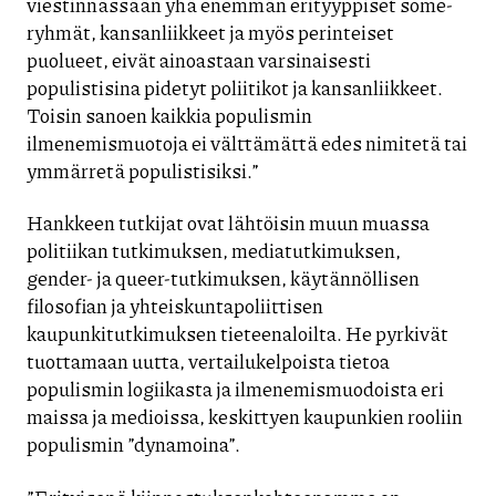
viestinnässään yhä enemmän erityyppiset some-
ryhmät, kansanliikkeet ja myös perinteiset
puolueet, eivät ainoastaan varsinaisesti
populistisina pidetyt poliitikot ja kansanliikkeet.
Toisin sanoen kaikkia populismin
ilmenemismuotoja ei välttämättä edes nimitetä tai
ymmärretä populistisiksi.”
Hankkeen tutkijat ovat lähtöisin muun muassa
politiikan tutkimuksen, mediatutkimuksen,
gender- ja queer-tutkimuksen, käytännöllisen
filosofian ja yhteiskuntapoliittisen
kaupunkitutkimuksen tieteenaloilta. He pyrkivät
tuottamaan uutta, vertailukelpoista tietoa
populismin logiikasta ja ilmenemismuodoista eri
maissa ja medioissa, keskittyen kaupunkien rooliin
populismin ”dynamoina”.