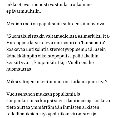
liikkeet ovat monesti vastauksia aikamme
epävarmuuksiin.
Median rooli on populismin suhteen kiinnostava.
”Suomalaisissakin valtamedioissa esimerkiksi Itä-
Eurooppaa käsittelevä uutisointi on ’länsimaita’
koskevaa uutisointia stereotyyppisempää, usein
äänekkäimpiin oikeistopopulistipolitikkoihin
keskittyvää”, kaupunkitutkija Vuolteenaho
huomauttaa.
Miksi siltojen rakentaminen on tärkeää juuri nyt?
Vuolteenahon mukaan populismia ja
kaupunkitilassa kärjistyneitä kahtiajakoja koskeva
tieto auttaa ymmärtämään ihmisten arkisten
todellisuuksien, nykypolitiikan virtausten ja