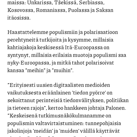
maissa: Unkarissa, Tšekissä, Serbiassa,
Kosovossa, Romaniassa, Puolassa ja Saksan
itäosissa.
Haastattelemme populismiin ja polarisaatioon
perehtyneitä tutkijoita ja kysymme, millaisia
kahtiajakoja keskisessä Itä-Euroopassa on
syntynyt, millaisia erilaisia muotoja populismi saa
nyky-Euroopassa, ja mitkä tahot polarisoivat
kansaa ”meihin” ja ”muihin”.
”Erityisesti uusien digitaalisten medioiden
vaikutuksesta eräänlainen ’tiedon pyörre’ on
sekoittanut perinteisiä tiedonvälityksen, politiikan
ja tieteen rajoja”, kertoo hankkeen johtaja Palonen.
”Keskeisenä tutkimusnäkökulmanamme on
populismin valtavirtaistuminen: tunnepohjaisia
jakolinjoja ’meidän’ ja ’muiden’ välillä käyttävät