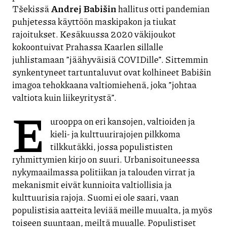
Tšekissä
Andrej Babišin
hallitus otti pandemian
puhjetessa käyttöön maskipakon ja tiukat
rajoitukset. Kesäkuussa 2020 väkijoukot
kokoontuivat Prahassa Kaarlen sillalle
juhlistamaan ”jäähyväisiä COVIDille”. Sittemmin
synkentyneet tartuntaluvut ovat kolhineet Babišin
imagoa tehokkaana valtiomiehenä, joka ”johtaa
valtiota kuin liikeyritystä”.
E
urooppa on eri kansojen, valtioiden ja
kieli- ja kulttuurirajojen pilkkoma
tilkkutäkki, jossa populististen
ryhmittymien kirjo on suuri. Urbanisoituneessa
nykymaailmassa politiikan ja talouden virrat ja
mekanismit eivät kunnioita valtiollisia ja
kulttuurisia rajoja. Suomi ei ole saari, vaan
populistisia aatteita leviää meille muualta, ja myös
toiseen suuntaan, meiltä muualle. Populistiset