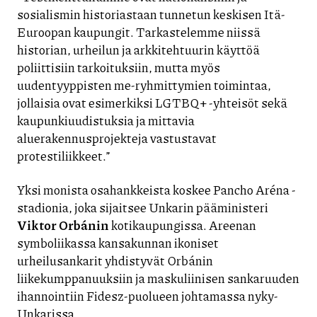
sosialismin historiastaan tunnetun keskisen Itä-
Euroopan kaupungit. Tarkastelemme niissä
historian, urheilun ja arkkitehtuurin käyttöä
poliittisiin tarkoituksiin, mutta myös
uudentyyppisten me-ryhmittymien toimintaa,
jollaisia ovat esimerkiksi LGTBQ+ -yhteisöt sekä
kaupunkiuudistuksia ja mittavia
aluerakennusprojekteja vastustavat
protestiliikkeet.”
Yksi monista osahankkeista koskee Pancho Aréna -
stadionia, joka sijaitsee Unkarin pääministeri
Viktor Orbánin
kotikaupungissa. Areenan
symboliikassa kansakunnan ikoniset
urheilusankarit yhdistyvät Orbánin
liikekumppanuuksiin ja maskuliinisen sankaruuden
ihannointiin Fidesz-puolueen johtamassa nyky-
Unkarissa.