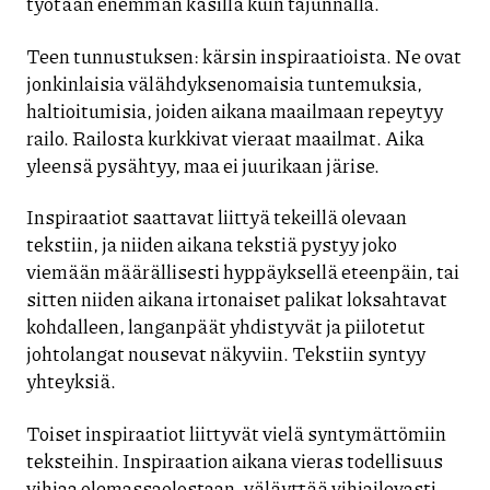
työtään enemmän käsillä kuin tajunnalla.
Teen tunnustuksen: kärsin inspiraatioista. Ne ovat
jonkinlaisia välähdyksenomaisia tuntemuksia,
haltioitumisia, joiden aikana maailmaan repeytyy
railo. Railosta kurkkivat vieraat maailmat. Aika
yleensä pysähtyy, maa ei juurikaan järise.
Inspiraatiot saattavat liittyä tekeillä olevaan
tekstiin, ja niiden aikana tekstiä pystyy joko
viemään määrällisesti hyppäyksellä eteenpäin, tai
sitten niiden aikana irtonaiset palikat loksahtavat
kohdalleen, langanpäät yhdistyvät ja piilotetut
johtolangat nousevat näkyviin. Tekstiin syntyy
yhteyksiä.
Toiset inspiraatiot liittyvät vielä syntymättömiin
teksteihin. Inspiraation aikana vieras todellisuus
vihjaa olemassaolostaan, väläyttää vihjailevasti