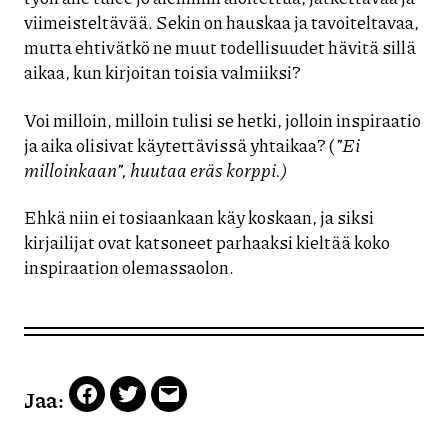
viimeisteltävää. Sekin on hauskaa ja tavoiteltavaa,
mutta ehtivätkö ne muut todellisuudet hävitä sillä
aikaa, kun kirjoitan toisia valmiiksi?
Voi milloin, milloin tulisi se hetki, jolloin inspiraatio
ja aika olisivat käytettävissä yhtaikaa? (
”Ei
milloinkaan”, huutaa eräs korppi.)
Ehkä niin ei tosiaankaan käy koskaan, ja siksi
kirjailijat ovat katsoneet parhaaksi kieltää koko
inspiraation olemassaolon.
Jaa:
Facebook
Twitter
Email