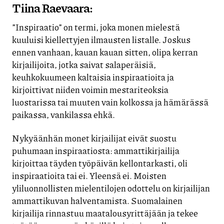
Tiina Raevaara:
”Inspiraatio” on termi, joka monen mielestä
kuuluisi kiellettyjen ilmausten listalle. Joskus
ennen vanhaan, kauan kauan sitten, olipa kerran
kirjailijoita, jotka saivat salaperäisiä,
keuhkokuumeen kaltaisia inspiraatioita ja
kirjoittivat niiden voimin mestariteoksia
luostarissa tai muuten vain kolkossa ja hämärässä
paikassa, vankilassa ehkä.
Nykyäänhän monet kirjailijat eivät suostu
puhumaan inspiraatiosta: ammattikirjailija
kirjoittaa täyden työpäivän kellontarkasti, oli
inspiraatioita tai ei. Yleensä ei. Moisten
yliluonnollisten mielentilojen odottelu on kirjailijan
ammattikuvan halventamista. Suomalainen
kirjailija rinnastuu maatalousyrittäjään ja tekee