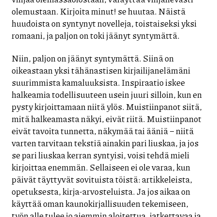
olemustaan. Kirjoita minut! se huutaa. Näistä
huudoista on syntynyt novelleja, toistaiseksi yksi
romaani, ja paljon on toki jäänyt syntymättä.
Niin, paljon on jäänyt syntymättä. Siinä on
oikeastaan yksi tähänastisen kirjailijanelämäni
suurimmista kamaluuksista. Inspiraatio iskee
halkeamia todellisuuteen usein juuri silloin, kun en
pysty kirjoittamaan niitä ylös. Muistiinpanot siitä,
mitä halkeamasta näkyi, eivät riitä. Muistiinpanot
eivät tavoita tunnetta, näkymää tai ääniä – niitä
varten tarvitaan tekstiä ainakin pari liuskaa, ja jos
se pari liuskaa kerran syntyisi, voisi tehdä mieli
kirjoittaa enemmän. Sellaiseen ei ole varaa, kun
päivät täyttyvät sovituista töistä: artikkeleista,
opetuksesta, kirja-arvosteluista. Ja jos aikaa on
käyttää oman kaunokirjallisuuden tekemiseen,
työn alle tulee jo aiemmin aloitettua, jatkettavaa ja