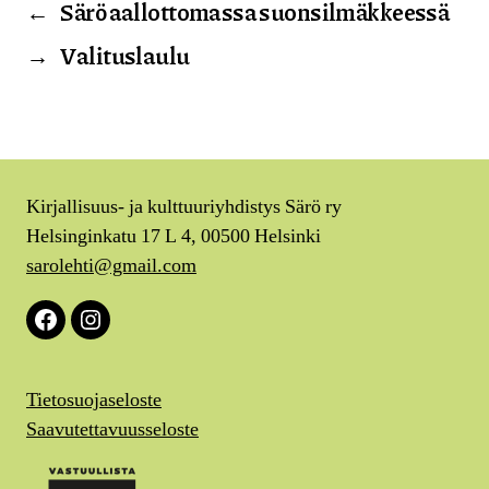
←
Särö aallottomassa suonsilmäkkeessä
→
Valituslaulu
Kirjallisuus- ja kulttuuriyhdistys Särö ry
Helsinginkatu 17 L 4, 00500 Helsinki
sarolehti@gmail.com
Facebook
Instagram
Tietosuojaseloste
Saavutettavuusseloste