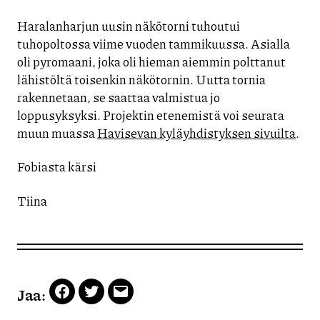
Haralanharjun uusin näkötorni tuhoutui
tuhopoltossa viime vuoden tammikuussa. Asialla
oli pyromaani, joka oli hieman aiemmin polttanut
lähistöltä toisenkin näkötornin. Uutta tornia
rakennetaan, se saattaa valmistua jo
loppusyksyksi. Projektin etenemistä voi seurata
muun muassa
Havisevan kyläyhdistyksen sivuilta
.
Fobiasta kärsi
Tiina
Jaa:
Facebook
Twitter
Email