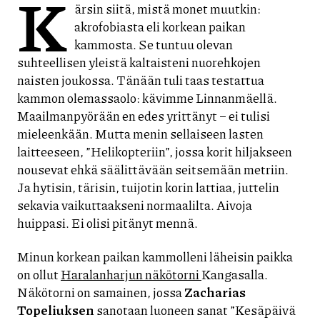
K
ärsin siitä, mistä monet muutkin:
akrofobiasta eli korkean paikan
kammosta. Se tuntuu olevan
suhteellisen yleistä kaltaisteni nuorehkojen
naisten joukossa. Tänään tuli taas testattua
kammon olemassaolo: kävimme Linnanmäellä.
Maailmanpyörään en edes yrittänyt – ei tulisi
mieleenkään. Mutta menin sellaiseen lasten
laitteeseen, ”Helikopteriin”, jossa korit hiljakseen
nousevat ehkä säälittävään seitsemään metriin.
Ja hytisin, tärisin, tuijotin korin lattiaa, juttelin
sekavia vaikuttaakseni normaalilta. Aivoja
huippasi. Ei olisi pitänyt mennä.
Minun korkean paikan kammolleni läheisin paikka
on ollut
Haralanharjun näkötorni
Kangasalla.
Näkötorni on samainen, jossa
Zacharias
Topeliuksen
sanotaan luoneen sanat ”Kesäpäivä