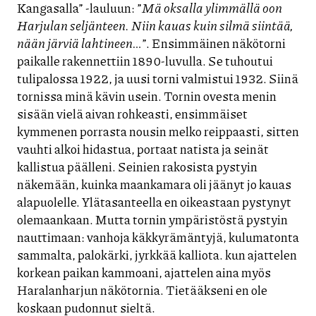
Kangasalla” -lauluun: ”
Mä oksalla ylimmällä oon
Harjulan seljänteen. Niin kauas kuin silmä siintää,
nään järviä lahtineen…
”. Ensimmäinen näkötorni
paikalle rakennettiin 1890-luvulla. Se tuhoutui
tulipalossa 1922, ja uusi torni valmistui 1932. Siinä
tornissa minä kävin usein. Tornin ovesta menin
sisään vielä aivan rohkeasti, ensimmäiset
kymmenen porrasta nousin melko reippaasti, sitten
vauhti alkoi hidastua, portaat natista ja seinät
kallistua päälleni. Seinien rakosista pystyin
näkemään, kuinka maankamara oli jäänyt jo kauas
alapuolelle. Ylätasanteella en oikeastaan pystynyt
olemaankaan. Mutta tornin ympäristöstä pystyin
nauttimaan: vanhoja käkkyrämäntyjä, kulumatonta
sammalta, palokärki, jyrkkää kalliota. kun ajattelen
korkean paikan kammoani, ajattelen aina myös
Haralanharjun näkötornia. Tietääkseni en ole
koskaan pudonnut sieltä.