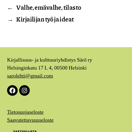
←
Valhe, emävalhe, tilasto
→
Kirjailijan työ ja ideat
Kirjallisuus- ja kulttuuriyhdistys Särö ry
Helsinginkatu 17 L 4, 00500 Helsinki
sarolehti@gmail.com
Facebook
Instagram
Tietosuojaseloste
Saavutettavuusseloste