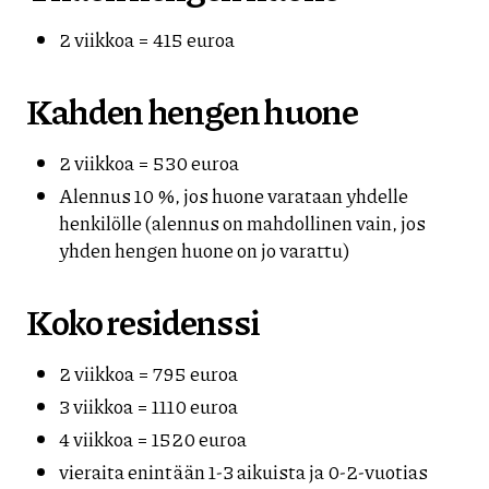
2 viikkoa = 415 euroa
Kahden hengen huone
2 viikkoa = 530 euroa
Alennus 10 %, jos huone varataan yhdelle
henkilölle (alennus on mahdollinen vain, jos
yhden hengen huone on jo varattu)
Koko residenssi
2 viikkoa = 795 euroa
3 viikkoa = 1110 euroa
4 viikkoa = 1520 euroa
vieraita enintään 1-3 aikuista ja 0-2-vuotias