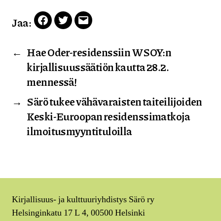
Jaa:
Facebook
Twitter
Email
←
Hae Oder-residenssiin WSOY:n
kirjallisuussäätiön kautta 28.2.
mennessä!
→
Särö tukee vähävaraisten taiteilijoiden
Keski-Euroopan residenssimatkoja
ilmoitusmyyntituloilla
Kirjallisuus- ja kulttuuriyhdistys Särö ry
Helsinginkatu 17 L 4, 00500 Helsinki