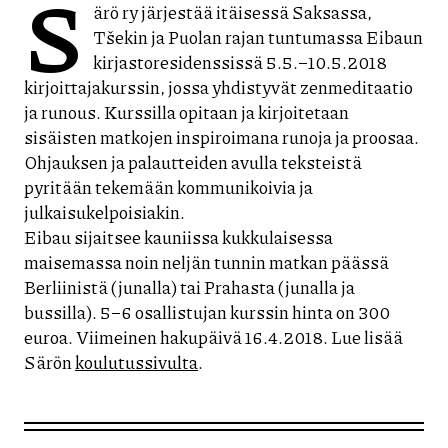
S
ärö ry järjestää itäisessä Saksassa,
Tšekin ja Puolan rajan tuntumassa Eibaun
kirjastoresidenssissä 5.5.–10.5.2018
kirjoittajakurssin, jossa yhdistyvät zenmeditaatio
ja runous. Kurssilla opitaan ja kirjoitetaan
sisäisten matkojen inspiroimana runoja ja proosaa.
Ohjauksen ja palautteiden avulla teksteistä
pyritään tekemään kommunikoivia ja
julkaisukelpoisiakin.
Eibau sijaitsee kauniissa kukkulaisessa
maisemassa noin neljän tunnin matkan päässä
Berliinistä (junalla) tai Prahasta (junalla ja
bussilla). 5–6 osallistujan kurssin hinta on 300
euroa. Viimeinen hakupäivä 16.4.2018. Lue lisää
Särön
koulutussivulta
.