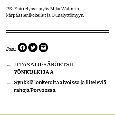
PS: Esittelyssä myös Mika Waltarin
kärpässienikokeilut ja Uusälyttömyys.
Jaa:
Facebook
Twitter
Email
←
ILTASATU-SÄRÖ ETSII
YÖNKULKIJAA
→
Synkkiä lonkeroita aivoissa ja liiteleviä
rahoja Porvoossa