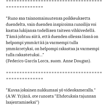
====================================
==============
“Runo saa taianomaisuutensa poikkeuksetta
duendelta, vain duenden inspiroima runoilija voi
kastaa lukijansa todellisen taiteen vihkivedellä.
Tämä johtuu siitä, että duenden ollessa läsnä on
helpompi ymmärtää ja varmempi tulla
ymmärretyksi, on helpompi rakastaa ja varmempi
tulla rakastetuksi…”
(Federico García Lorca, suom. Anne Dougan).
====================================
==============
“Kuvaa jokainen nukkumasi yö videokameralla.”
(A.W. Yrjänä, ote runosta “Ehdotuksia tajunnan
laajentamiseksi”)