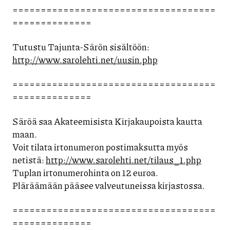
====================================
==============
Tutustu Tajunta-Särön sisältöön:
http://www.sarolehti.net/uusin.php
====================================
==============
Säröä saa Akateemisista Kirjakaupoista kautta
maan.
Voit tilata irtonumeron postimaksutta myös
netistä:
http://www.sarolehti.net/tilaus_1.php
Tuplan irtonumerohinta on 12 euroa.
Pläräämään pääsee valveutuneissa kirjastossa.
====================================
==============