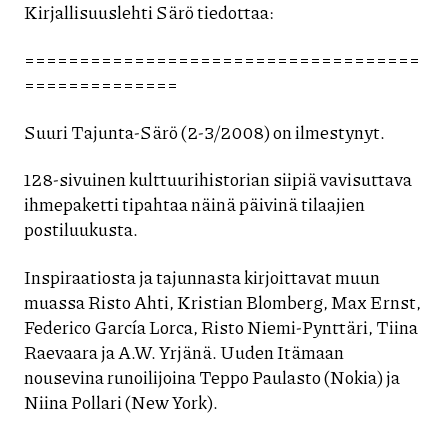
Kirjallisuuslehti Särö tiedottaa:
====================================
==============
Suuri Tajunta-Särö (2-3/2008) on ilmestynyt.
128-sivuinen kulttuurihistorian siipiä vavisuttava
ihmepaketti tipahtaa näinä päivinä tilaajien
postiluukusta.
Inspiraatiosta ja tajunnasta kirjoittavat muun
muassa Risto Ahti, Kristian Blomberg, Max Ernst,
Federico García Lorca, Risto Niemi-Pynttäri, Tiina
Raevaara ja A.W. Yrjänä. Uuden Itämaan
nousevina runoilijoina Teppo Paulasto (Nokia) ja
Niina Pollari (New York).