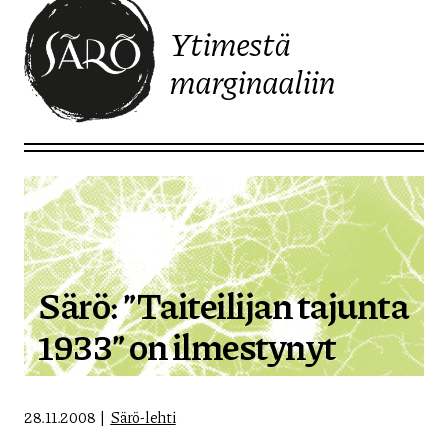
Ytimestä
marginaaliin
Etusivulle
Särö: ”Taiteilijan tajunta
1933” on ilmestynyt
28.11.2008
Särö-lehti