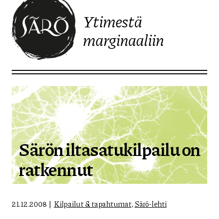
Ytimestä
marginaaliin
Etusivulle
Särön iltasatukilpailu on
ratkennut
21.12.2008
Kilpailut & tapahtumat
,
Särö-lehti