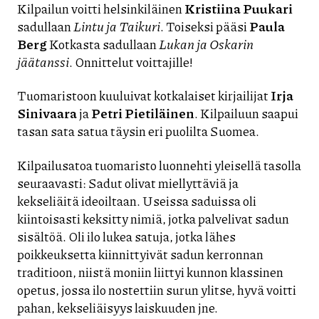
Kilpailun voitti helsinkiläinen
Kristiina Puukari
sadullaan
Lintu ja Taikuri
. Toiseksi pääsi
Paula
Berg
Kotkasta sadullaan
Lukan ja Oskarin
jäätanssi
. Onnittelut voittajille!
Tuomaristoon kuuluivat kotkalaiset kirjailijat
Irja
Sinivaara
ja
Petri Pietiläinen
. Kilpailuun saapui
tasan sata satua täysin eri puolilta Suomea.
Kilpailusatoa tuomaristo luonnehti yleisellä tasolla
seuraavasti: Sadut olivat miellyttäviä ja
kekseliäitä ideoiltaan. Useissa saduissa oli
kiintoisasti keksitty nimiä, jotka palvelivat sadun
sisältöä. Oli ilo lukea satuja, jotka lähes
poikkeuksetta kiinnittyivät sadun kerronnan
traditioon, niistä moniin liittyi kunnon klassinen
opetus, jossa ilo nostettiin surun ylitse, hyvä voitti
pahan, kekseliäisyys laiskuuden jne.