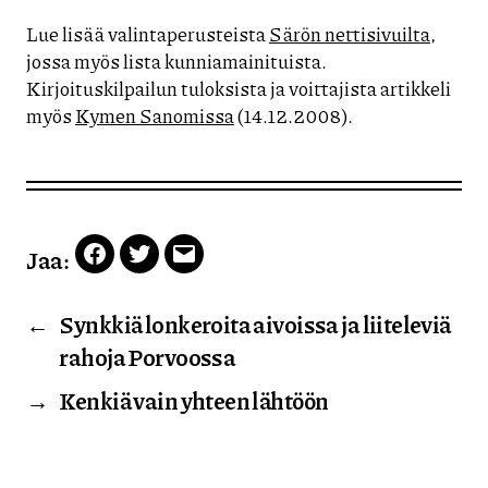
Lue lisää valintaperusteista
Särön nettisivuilta
,
jossa myös lista kunniamainituista.
Kirjoituskilpailun tuloksista ja voittajista artikkeli
myös
Kymen Sanomissa
(14.12.2008).
Jaa:
Facebook
Twitter
Email
←
Synkkiä lonkeroita aivoissa ja liiteleviä
rahoja Porvoossa
→
Kenkiä vain yhteen lähtöön