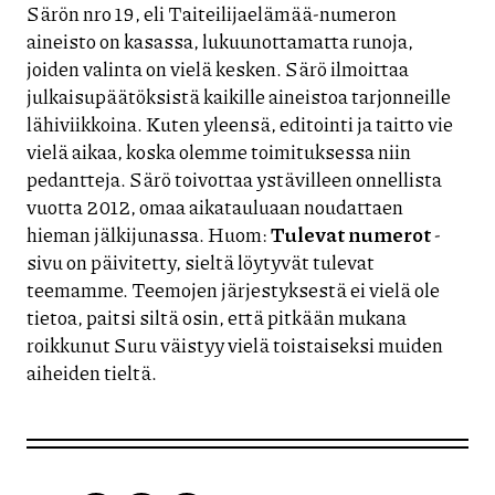
Särön nro 19, eli Taiteilijaelämää-numeron
aineisto on kasassa, lukuunottamatta runoja,
joiden valinta on vielä kesken. Särö ilmoittaa
julkaisupäätöksistä kaikille aineistoa tarjonneille
lähiviikkoina. Kuten yleensä, editointi ja taitto vie
vielä aikaa, koska olemme toimituksessa niin
pedantteja. Särö toivottaa ystävilleen onnellista
vuotta 2012, omaa aikatauluaan noudattaen
hieman jälkijunassa. Huom:
Tulevat numerot
-
sivu on päivitetty, sieltä löytyvät tulevat
teemamme. Teemojen järjestyksestä ei vielä ole
tietoa, paitsi siltä osin, että pitkään mukana
roikkunut Suru väistyy vielä toistaiseksi muiden
aiheiden tieltä.