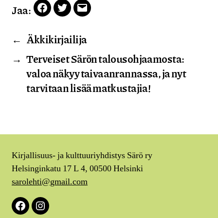
Jaa:
Facebook
Twitter
Email
←
Äkkikirjailija
→
Terveiset Särön talousohjaamosta:
valoa näkyy taivaanrannassa, ja nyt
tarvitaan lisää matkustajia!
Kirjallisuus- ja kulttuuriyhdistys Särö ry
Helsinginkatu 17 L 4, 00500 Helsinki
sarolehti@gmail.com
Facebook
Instagram