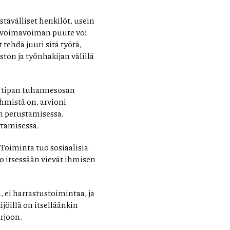
tävälliset henkilöt, usein
yövoimavoiman puute voi
 tehdä juuri sitä työtä,
ton ja työnhakijan välillä
ä tipan tuhannesosan
ihmistä on, arvioni
en perustamisessa,
ytämisessä.
Toiminta tuo sosiaalisia
jo itsessään vievät ihmisen
 ei harrastustoimintaa, ja
kijöillä on itselläänkin
arjoon.