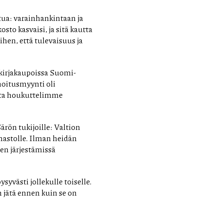
tua: varainhankintaan ja
sto kasvaisi, ja sitä kautta
iihen, että tulevaisuus ja
 kirjakaupoissa Suomi-
moitusmyynti oli
oita houkuttelimme
rön tukijoille: Valtion
hastolle. Ilman heidän
en järjestämissä
syvästi jollekulle toiselle.
En jätä ennen kuin se on