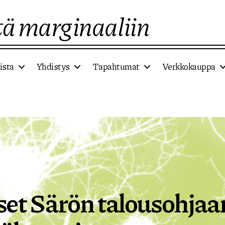
ä marginaaliin
ista
Yhdistys
Tapahtumat
Verkkokauppa
set Särön talousohja