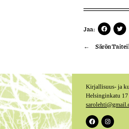
Jaa:
Faceboo
Twi
←
Särön Taitei
Kirjallisuus- ja k
Helsinginkatu 17
sarolehti@gmail
Facebook
Instagra