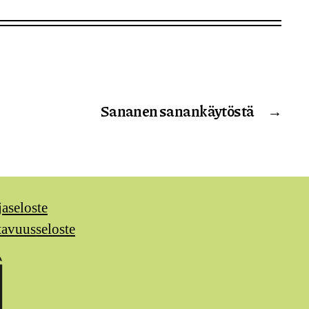
Sananen sanankäytöstä
→
jaseloste
tavuusseloste