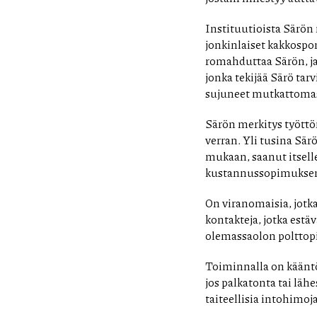
Instituutioista Särön 
jonkinlaiset kakkosp
romahduttaa Särön, ja 
jonka tekijää Särö tar
sujuneet mutkattomast
Särön merkitys työttö
verran. Yli tusina Sär
mukaan, saanut itselle
kustannussopimuksen s
On viranomaisia, jotk
kontakteja, jotka estä
olemassaolon polttop
Toiminnalla on kääntöp
jos palkatonta tai lähe
taiteellisia intohimoj