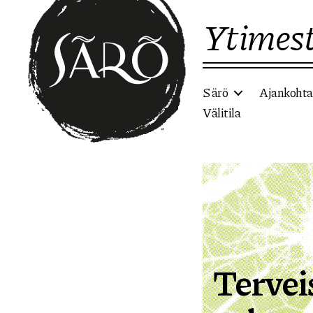
Ytimest
Särö
Ajankohta
Välitila
Etusivulle
Tervei