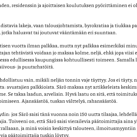
den, residenssin ja ajoittaisen koulutuksen pyörittäminen ei ol
istavia lakeja, vaan talousjohtamista, byrokratiaa ja tiukkaa 
 jotka haluavat tai joutuvat vääntämään eri suuntaan.
itisen vuotta ilman palkkaa, mutta nyt palkkaa esimerkiksi minu
ajan tehtävistä voidaan jo maksaa kolme, neljä, ehkä jopa viisi e
isessa edullisessa kaupungissa kohtuullisesti toimeen. Samalla l
siivous- ja puutarhatöitä.
ollistuu vain, mikäli neljän tonnin vaje täyttyy. Jos ei täyty, 
ta: avustajien palkkioista. Särö maksaa nyt artikkeleista keskim
 Se takaa laadun, arvelisin. Hyvä laatu on sitä, että toimituks
toimiseen. Ajansäästöä, tuskan välttelyä, rahansäästöä.
 ydin: jos Särö saisi tänä vuonna noin 150 uutta tilaajaa, lehdellä
jia. Toiveeni on, että Särö saisi vierailevia päätoimittajia aina 
rallaaan, ja minä voisin keskittyä talouteen, ilmoitusmyyntiin
evia päätoimittajia tuskin löytyy.