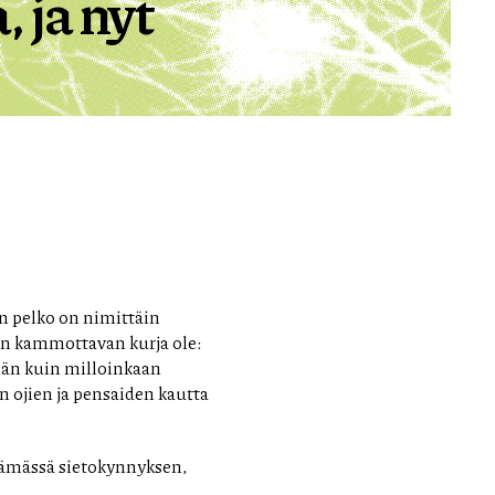
 ja nyt
n pelko on nimittäin
iin kammottavan kurja ole:
än kuin milloinkaan
n ojien ja pensaiden kautta
ttämässä sietokynnyksen,