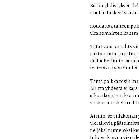
Särön yhdistyksen, leh
mielen liikkeet saavat
noudattaa taiteen puhd
viranomaisten kanssa,
Tätä työtä on tehty vi
päätoimittajan ja tuott
täällä Berliinin kalta
teetetään työttömillä 
Tämä palkka tosin mahd
Mutta yhdestä ei karsi
alkuaikoina maksoimme.
viikkoa artikkelin edi
Ai niin, se villakoiran
vierailevia päätoimitta
neljäksi numeroksi ker
tulojen kasvua vierail