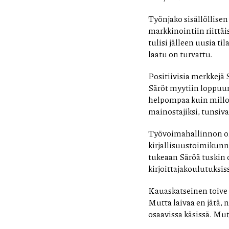
Työnjako sisällöllisen
markkinointiin riittäi
tulisi jälleen uusia ti
laatu on turvattu.
Positiivisia merkkejä
Säröt myytiin loppuu
helpompaa kuin milloi
mainostajiksi, tunsiva
Työvoimahallinnon ohe
kirjallisuustoimikunn
tukeaan Säröä tuskin o
kirjoittajakoulutuksis
Kauaskatseinen toive o
Mutta laivaa en jätä, n
osaavissa käsissä. Mutt