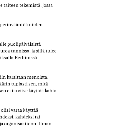
e taiteen tekemistä, jossa
paperinvääntöä niiden
lle puolipäiväisistä
uroa tunnissa, ja sillä tulee
iksalla Berliinissä
niin karsitaan menoista.
äärin tuplasti sen, mitä
en ei tarvitse käyttää kahta
 olisi varaa käyttää
yhdeksi, kahdeksi tai
 ja organisaatioon. Ilman