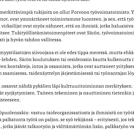
merkittävimpiä tukijoita on ollut Porvoon työvoimatoimisto. Ys
omot, ovat ymmärtäneet toimintamme luonteen, ja sen, että t
virkailijat ovat myös nähneet, että on ihmisiä, jotka haluaisivat
vitsee. Tukityöllistämistoimenpiteet ovat Särön, työvoimatoimis
i ja hyvän tahdon vallitessa.
myystilastojen siivoojana ei ole edes tippa meressä, mutta ehk
ö-lehden, Särön koulutuksen tai residenssin kautta kulkenutta 
en kontakteja, intoa ja osaamista, jotka ovat auttaneet yrityks
aamisessa, taidenäyttelyn järjestämisessä tai työnantajan lö
a osaavat nähdä pykälien läpi kulttuuritoiminnan merkityksen. 
vät syrjäytymisen. Taiteen tekeminen ja nauttiminen tietenkin 
isteeseen.
uolensakin: vastuu taideorganisaatiosta ja ihmisistä on työtä,
s palkatonta työtä on paljon, se syö tekijänsä – erityisesti, jos te
a, jotka jäävät talkootyön ja välttämättömän lisän, palkkatyön v