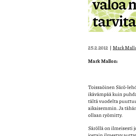
valoa 
tarvita
25.2.2012
Mark Mall
Mark Mallon:
Toissaöinen Särö-lehd
ikävämpää kuin puhdas
tältä vuodelta puutt
aikaisemmin. Ja tähänk
ollaan ryömitty.
Säröllä on ilmeisesti 
jostain ilmestyy auttav