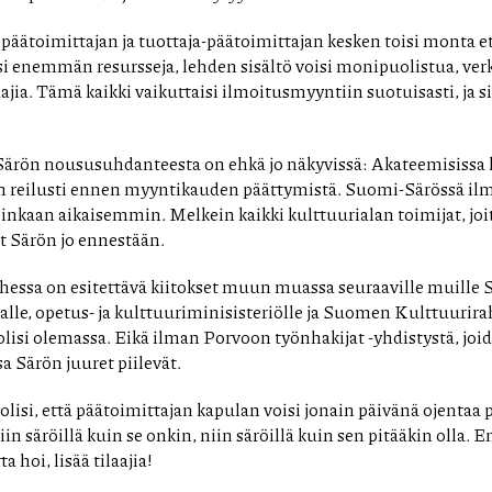
 päätoimittajan ja tuottaja-päätoimittajan kesken toisi monta e
si enemmän resursseja, lehden sisältö voisi monipuolistua, verko
laajia. Tämä kaikki vaikuttaisi ilmoitusmyyntiin suotuisasti, ja s
 Särön noususuhdanteesta on ehkä jo näkyvissä: Akateemisissa
n reilusti ennen myyntikauden päättymistä. Suomi-Särössä il
nkaan aikaisemmin. Melkein kaikki kulttuurialan toimijat, j
t Särön jo ennestään.
ssa on esitettävä kiitokset muun muassa seuraaville muille Sä
alle, opetus- ja kulttuuriminisisteriölle ja Suomen Kulttuurira
lisi olemassa. Eikä ilman Porvoon työnhakijat -yhdistystä, joid
sa Särön juuret piilevät.
lisi, että päätoimittajan kapulan voisi jonain päivänä ojentaa py
iin säröillä kuin se onkin, niin säröillä kuin sen pitääkin olla. 
a hoi, lisää tilaajia!