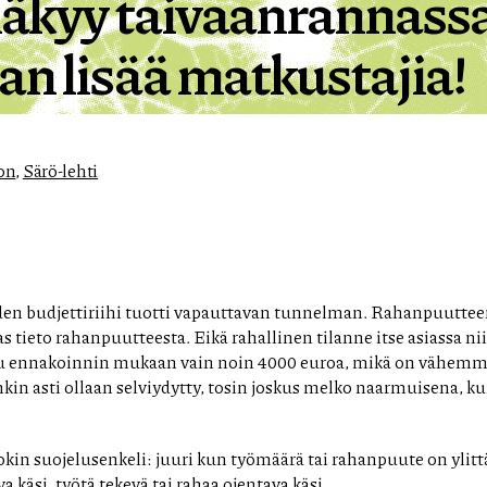
näkyy taivaanrannassa,
an lisää matkustajia!
on
,
Särö-lehti
en budjettiriihi tuotti vapauttavan tunnelman. Rahanpuuttee
 tieto rahanpuutteesta. Eikä rahallinen tilanne itse asiassa n
uu ennakoinnin mukaan vain noin 4000 euroa, mikä on vähemm
in asti ollaan selviydytty, tosin joskus melko naarmuisena, ku
jokin suojelusenkeli: juuri kun työmäärä tai rahanpuute on yli
a käsi, työtä tekevä tai rahaa ojentava käsi.