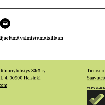
k
tter
Email
lijaelämä valmistumaisillaan
ulttuuriyhdistys Särö ry
Tietosuo
 L 4, 00500 Helsinki
Saavutet
.com
m