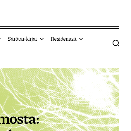
Särötär-kirjat
Residenssit
Haku
amosta: