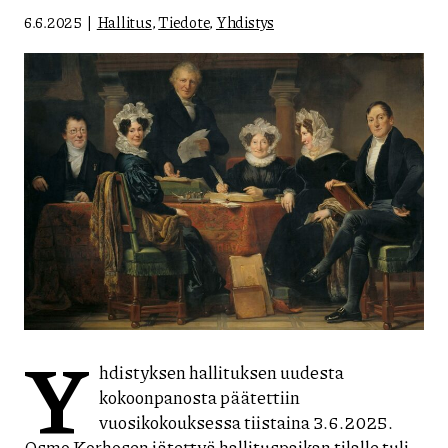
6.6.2025
Hallitus
,
Tiedote
,
Yhdistys
Y
hdistyksen hallituksen uudesta
kokoonpanosta päätettiin
vuosikokouksessa tiistaina 3.6.2025.
Osmo Korhosen jätettyä hallituspaikan tilalle tuli