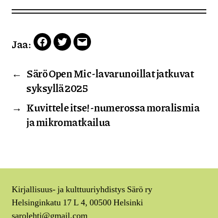
Jaa:
Facebook
Twitter
Email
←
Särö Open Mic -lavarunoillat jatkuvat
syksyllä 2025
→
Kuvittele itse! -numerossa moralismia
ja mikromatkailua
Kirjallisuus- ja kulttuuriyhdistys Särö ry
Helsinginkatu 17 L 4, 00500 Helsinki
sarolehti@gmail.com