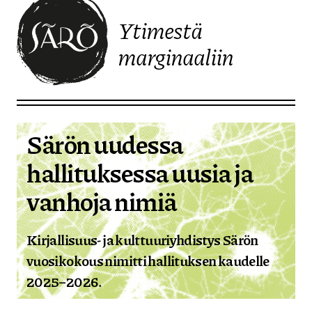
Ytimestä
marginaaliin
Etusivulle
Särön uudessa
hallituksessa uusia ja
vanhoja nimiä
Kirjallisuus- ja kulttuuriyhdistys Särön
vuosikokous nimitti hallituksen kaudelle
2025–2026.