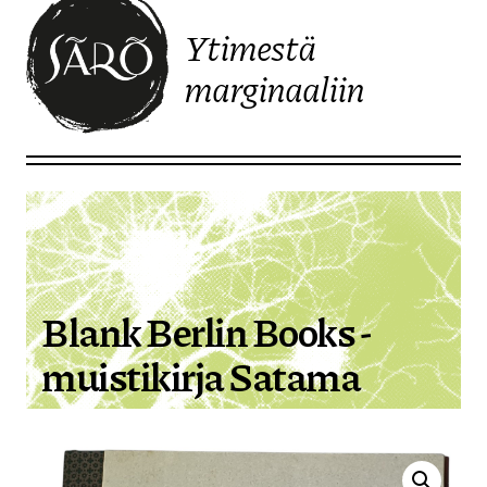
Ytimestä
marginaaliin
Etusivulle
Blank Berlin Books -
muistikirja Satama