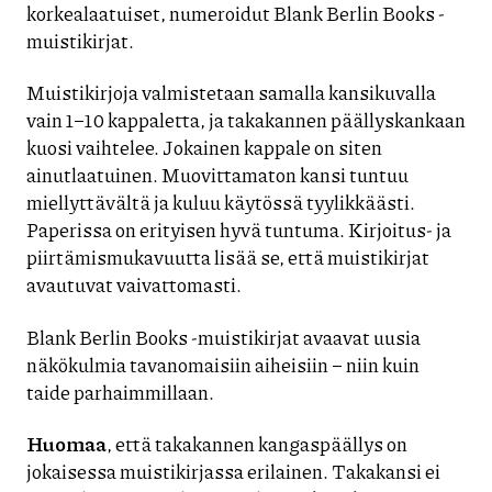
korkealaatuiset, numeroidut Blank Berlin Books -
muistikirjat.
Muistikirjoja valmistetaan samalla kansikuvalla
vain 1–10 kappaletta, ja takakannen päällyskankaan
kuosi vaihtelee. Jokainen kappale on siten
ainutlaatuinen. Muovittamaton kansi tuntuu
miellyttävältä ja kuluu käytössä tyylikkäästi.
Paperissa on erityisen hyvä tuntuma. Kirjoitus- ja
piirtämismukavuutta lisää se, että muistikirjat
avautuvat vaivattomasti.
Blank Berlin Books -muistikirjat avaavat uusia
näkökulmia tavanomaisiin aiheisiin – niin kuin
taide parhaimmillaan.
Huomaa
, että takakannen kangaspäällys on
jokaisessa muistikirjassa erilainen. Takakansi ei