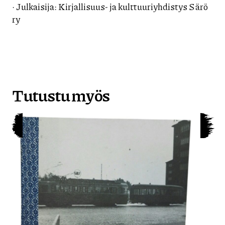
· Julkaisija: Kirjallisuus- ja kulttuuriyhdistys Särö
ry
Tutustu myös