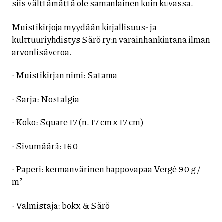
siis välttämättä ole samanlainen kuin kuvassa.
Muistikirjoja myydään kirjallisuus- ja
kulttuuriyhdistys Särö ry:n varainhankintana ilman
arvonlisäveroa.
· Muistikirjan nimi: Satama
· Sarja: Nostalgia
· Koko: Square 17 (n. 17 cm x 17 cm)
· Sivumäärä: 160
· Paperi: kermanvärinen happovapaa Vergé 90 g /
m²
· Valmistaja: bokx & Särö