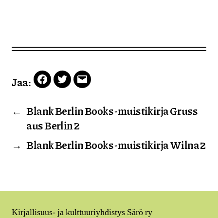
Jaa:
Facebook
Twitter
Email
←
Blank Berlin Books -muistikirja Gruss
aus Berlin 2
→
Blank Berlin Books -muistikirja Wilna 2
Kirjallisuus- ja kulttuuriyhdistys Särö ry