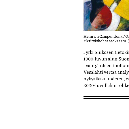
Heinrich Campendonk, ”Omak
Yksityiskohta teoksesta
Jyrki Siukosen tietoki
1900-luvun alun Suom
avantgardeen tuolloin 
Vesalahti vertaa anal
nykyaikaan todeten, ett
2020-luvullakin rohke