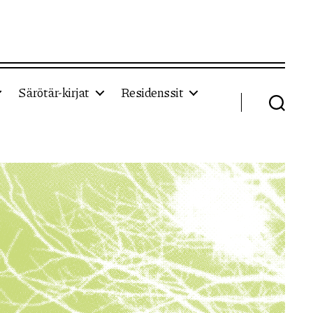
Särötär-kirjat
Residenssit
Haku