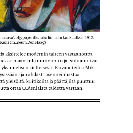
uva”, öljy paperille, joka liimattu kankaalle, n. 1912.
. (Kunstmuseum Den Haag)
rja käsittelee modernin taiteen vastaanottoa
essa: maan kulttuuritoimittajat suhtautuivat
yksimielisen kielteisesti. Kuvataiteilija Mika
yysissään ajan ahdasta asenneilmastoa
ä yleisöltä, kriitikoilta ja päättäjiltä puuttuu
utta ottaa uudenlaista taidetta vastaan.