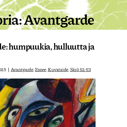
ria:
Avantgarde
e: humpuukia, hulluutta ja
025
Avantgarde
,
Essee
,
Kuvataide
,
Särö 52-53