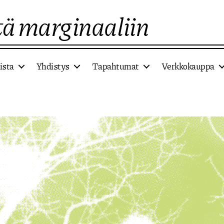
ä marginaaliin
ista
Yhdistys
Tapahtumat
Verkkokauppa