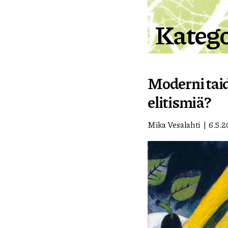
Katego
Moderni taid
elitismiä?
Mika Vesalahti
6.5.2