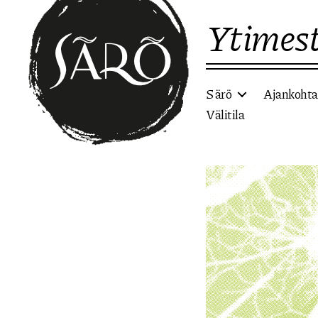
Ytimest
Särö
Ajankohta
Välitila
Etusivulle