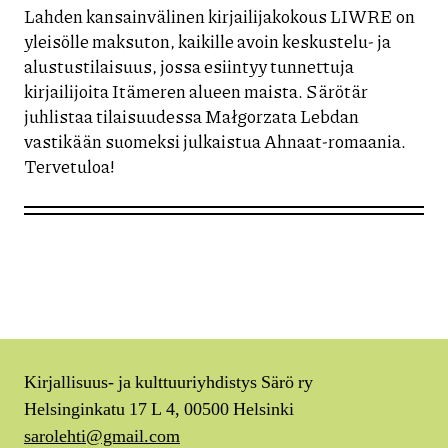
Lahden kansainvälinen kirjailijakokous LIWRE on
yleisölle maksuton, kaikille avoin keskustelu- ja
alustustilaisuus, jossa esiintyy tunnettuja
kirjailijoita Itämeren alueen maista. Särötär
juhlistaa tilaisuudessa Małgorzata Lebdan
vastikään suomeksi julkaistua Ahnaat-romaania.
Tervetuloa!
Kirjallisuus- ja kulttuuriyhdistys Särö ry
Helsinginkatu 17 L 4, 00500 Helsinki
sarolehti@gmail.com