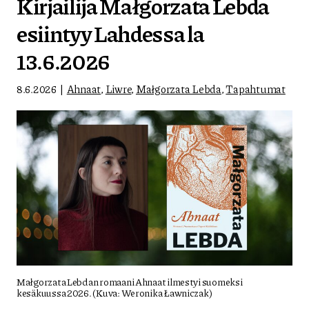
Kirjailija Małgorzata Lebda
esiintyy Lahdessa la
13.6.2026
8.6.2026
Ahnaat
,
Liwre
,
Małgorzata Lebda
,
Tapahtumat
Małgorzata Lebdan romaani Ahnaat ilmestyi suomeksi
kesäkuussa 2026. (Kuva: Weronika Ławniczak)