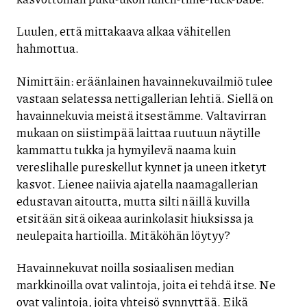
Luulen, että mittakaava alkaa vähitellen
hahmottua.
Nimittäin: eräänlainen havainnekuvailmiö tulee
vastaan selatessa nettigallerian lehtiä. Siellä on
havainnekuvia meistä itsestämme. Valtavirran
mukaan on siistimpää laittaa ruutuun näytille
kammattu tukka ja hymyilevä naama kuin
vereslihalle pureskellut kynnet ja uneen itketyt
kasvot. Lienee naiivia ajatella naamagallerian
edustavan aitoutta, mutta silti näillä kuvilla
etsitään sitä oikeaa aurinkolasit hiuksissa ja
neulepaita hartioilla. Mitäköhän löytyy?
Havainnekuvat noilla sosiaalisen median
markkinoilla ovat valintoja, joita ei tehdä itse. Ne
ovat valintoja, joita yhteisö synnyttää. Eikä