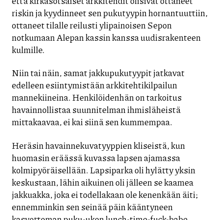
että kirkasotsaiset arkkitehdit olisivat ottaneet
riskin ja kyydinneet sen pukutyypin hornantuuttiin,
ottaneet tilalle reilusti ylipainoisen Sepon
notkumaan Alepan kassin kanssa uudisrakenteen
kulmille.
Niin tai näin, samat jakkupukutyypit jatkavat
edelleen esiintymistään arkkitehtikilpailun
mannekiineina. Henkilöidenhän on tarkoitus
havainnollistaa suunnitelman ihmisläheistä
mittakaavaa, ei kai siinä sen kummempaa.
Heräsin havainnekuvatyyppien kliseistä, kun
huomasin eräässä kuvassa lapsen ajamassa
kolmipyöräisellään. Lapsiparka oli hylätty yksin
keskustaan, lähin aikuinen oli jälleen se kaamea
jakkuakka, joka ei todellakaan ole kenenkään äiti;
ennemminkin sen seinää päin kääntyneen
kasvottoman puku-ukon lunch-time-fuck-babe.