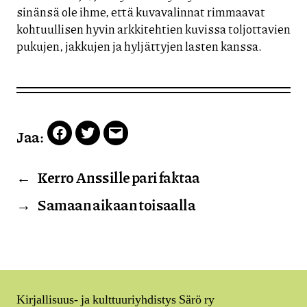
sinänsä ole ihme, että kuvavalinnat rimmaavat
kohtuullisen hyvin arkkitehtien kuvissa toljottavien
pukujen, jakkujen ja hyljättyjen lasten kanssa.
Jaa:
Facebook
Twitter
Email
←
Kerro Anssille pari faktaa
→
Samaan aikaan toisaalla
Kirjallisuus- ja kulttuuriyhdistys Särö ry