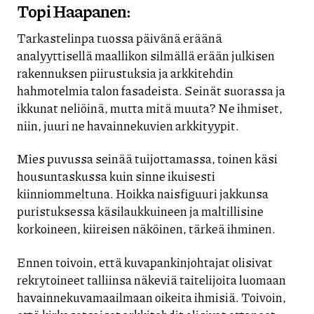
Topi Haapanen:
Tarkastelinpa tuossa päivänä eräänä
analyyttisellä maallikon silmällä erään julkisen
rakennuksen piirustuksia ja arkkitehdin
hahmotelmia talon fasadeista. Seinät suorassa ja
ikkunat neliöinä, mutta mitä muuta? Ne ihmiset,
niin, juuri ne havainnekuvien arkkityypit.
Mies puvussa seinää tuijottamassa, toinen käsi
housuntaskussa kuin sinne ikuisesti
kiinniommeltuna. Hoikka naisfiguuri jakkunsa
puristuksessa käsilaukkuineen ja maltillisine
korkoineen, kiireisen näköinen, tärkeä ihminen.
Ennen toivoin, että kuvapankinjohtajat olisivat
rekrytoineet talliinsa näkeviä taitelijoita luomaan
havainnekuvamaailmaan oikeita ihmisiä. Toivoin,