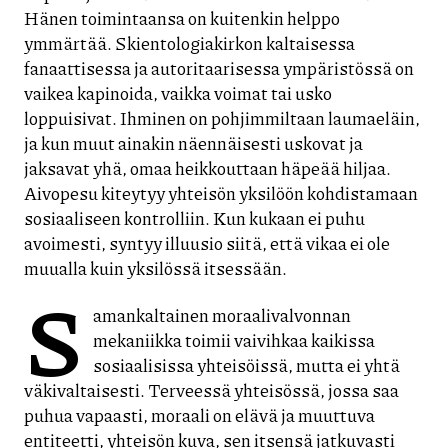
Hänen toimintaansa on kuitenkin helppo
ymmärtää. Skientologiakirkon kaltaisessa
fanaattisessa ja autoritaarisessa ympäristössä on
vaikea kapinoida, vaikka voimat tai usko
loppuisivat. Ihminen on pohjimmiltaan laumaeläin,
ja kun muut ainakin näennäisesti uskovat ja
jaksavat yhä, omaa heikkouttaan häpeää hiljaa.
Aivopesu kiteytyy yhteisön yksilöön kohdistamaan
sosiaaliseen kontrolliin. Kun kukaan ei puhu
avoimesti, syntyy illuusio siitä, että vikaa ei ole
muualla kuin yksilössä itsessään.
S
amankaltainen moraalivalvonnan
mekaniikka toimii vaivihkaa kaikissa
sosiaalisissa yhteisöissä, mutta ei yhtä
väkivaltaisesti. Terveessä yhteisössä, jossa saa
puhua vapaasti, moraali on elävä ja muuttuva
entiteetti, yhteisön kuva, sen itsensä jatkuvasti