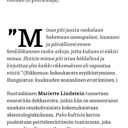
”M
inun piti juosta ruokalaan
hakemaan aamupalani, lounaani
ja päivälliseni ennen
henkilökunnan ruoka-aikoja, jotta kukaan ei näkisi
minua. Iltaisin minun piti istua hökkelissä ja
kirjoittaa ylös kaikki rikkomukseni eli vapautua
niistä.”
(Rikkomus: kokouksesta myöhästyminen.
Rangaistus: kuukauden sosiaalinen eristäminen.)
Ruotsalainen
Mariette Lindstein
tunnetaan
ennestään dekkareista, joihin hän on ammentanut
aineksia omakohtaisista kokemuksistaan
skientologiakirkossa.
Pako kultista
kertoo
puolestaan peittelemättömän tositarinan, joka