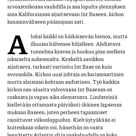
arvoasteikossa vauhdilla ja saa lopulta ylennyksen
aina Kaliforniassa sijaitsevaan Int Baseen, kirkon
kansainväliseen päämajaan asti.
A
luksi kaikki on häikäisevän hienoa, mutta
illuusio hälvenee hiljalleen. Ahdistava
tunnelma kasvaa ja huokuu pian melkein
jokaiselta aukeamalta. Keskellä aavikkoa
sijaitseva, tarkasti vartioitu Int Base on kuin
avovankila. Kirkon uusi johtaja on karismaattinen
mutta alaisiaan kohtaan sadistinen. Työ kaikkia
kirkon osa-alueita valvovassa Int Basessa on
raskasta ja vapaa-aika olematonta. Lindsteiniä
kielletään ottamasta päiväkoti-ikäinen lapsensa
mukaan Baseen, joten perheen tapaamiset
rajoittuvat viikonloppuihin. Kieltäytyäkään ei
kuitenkaan oikein voi, hänethän on vasta
lennätetty Atlantin yli ja vaakalaudalla on koko