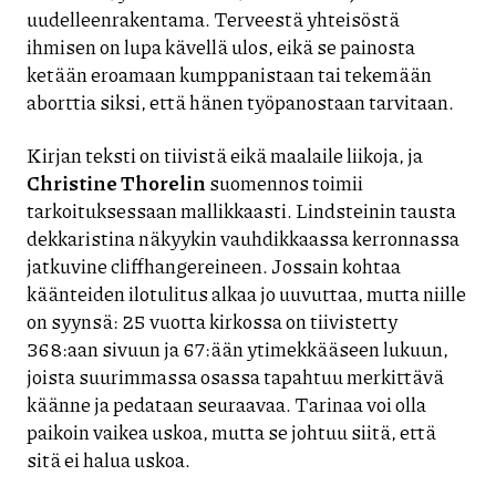
uudelleenrakentama. Terveestä yhteisöstä
ihmisen on lupa kävellä ulos, eikä se painosta
ketään eroamaan kumppanistaan tai tekemään
aborttia siksi, että hänen työpanostaan tarvitaan.
Kirjan teksti on tiivistä eikä maalaile liikoja, ja
Christine Thorelin
suomennos toimii
tarkoituksessaan mallikkaasti. Lindsteinin tausta
dekkaristina näkyykin vauhdikkaassa kerronnassa
jatkuvine cliffhangereineen. Jossain kohtaa
käänteiden ilotulitus alkaa jo uuvuttaa, mutta niille
on syynsä: 25 vuotta kirkossa on tiivistetty
368:aan sivuun ja 67:ään ytimekkääseen lukuun,
joista suurimmassa osassa tapahtuu merkittävä
käänne ja pedataan seuraavaa. Tarinaa voi olla
paikoin vaikea uskoa, mutta se johtuu siitä, että
sitä ei halua uskoa.