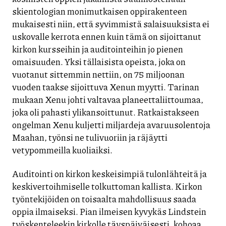
skientologian monimutkaisen oppirakenteen
mukaisesti niin, että syvimmistä salaisuuksista ei
uskovalle kerrota ennen kuin tämä on sijoittanut
kirkon kursseihin ja auditointeihin jo pienen
omaisuuden. Yksi tällaisista opeista, joka on
vuotanut sittemmin nettiin, on 75 miljoonan
vuoden taakse sijoittuva Xenun myytti. Tarinan
mukaan Xenu johti valtavaa planeettaliittoumaa,
joka oli pahasti ylikansoittunut. Ratkaistakseen
ongelman Xenu kuljetti miljardeja avaruusolentoja
Maahan, työnsi ne tulivuoriin ja räjäytti
vetypommeilla kuoliaiksi.
Auditointi on kirkon keskeisimpiä tulonlähteitä ja
keskivertoihmiselle tolkuttoman kallista. Kirkon
työntekijöiden on toisaalta mahdollisuus saada
oppia ilmaiseksi. Pian ilmeisen kyvykäs Lindstein
työskenteleekin kirkolle täyspäiväisesti, kohoaa