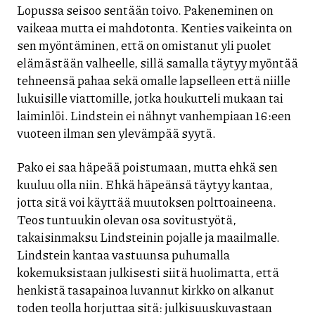
Lopussa seisoo sentään toivo. Pakeneminen on
vaikeaa mutta ei mahdotonta. Kenties vaikeinta on
sen myöntäminen, että on omistanut yli puolet
elämästään valheelle, sillä samalla täytyy myöntää
tehneensä pahaa sekä omalle lapselleen että niille
lukuisille viattomille, jotka houkutteli mukaan tai
laiminlöi. Lindstein ei nähnyt vanhempiaan 16:een
vuoteen ilman sen ylevämpää syytä.
Pako ei saa häpeää poistumaan, mutta ehkä sen
kuuluu olla niin. Ehkä häpeänsä täytyy kantaa,
jotta sitä voi käyttää muutoksen polttoaineena.
Teos tuntuukin olevan osa sovitustyötä,
takaisinmaksu Lindsteinin pojalle ja maailmalle.
Lindstein kantaa vastuunsa puhumalla
kokemuksistaan julkisesti siitä huolimatta, että
henkistä tasapainoa luvannut kirkko on alkanut
toden teolla horjuttaa sitä: julkisuuskuvastaan