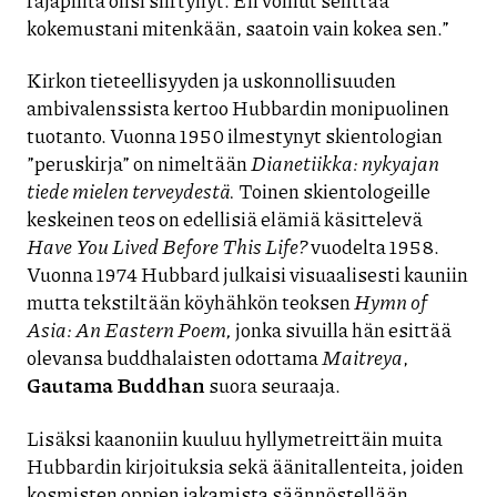
kokemustani mitenkään, saatoin vain kokea sen.”
Kirkon tieteellisyyden ja uskonnollisuuden
ambivalenssista kertoo Hubbardin monipuolinen
tuotanto. Vuonna 1950 ilmestynyt skientologian
”peruskirja” on nimeltään
Dianetiikka: nykyajan
tiede mielen terveydestä.
Toinen skientologeille
keskeinen teos on edellisiä elämiä käsittelevä
Have You Lived Before This Life?
vuodelta 1958.
Vuonna 1974 Hubbard julkaisi visuaalisesti kauniin
mutta tekstiltään köyhähkön teoksen
Hymn of
Asia: An Eastern Poem,
jonka sivuilla hän esittää
olevansa buddhalaisten odottama
Maitreya
,
Gautama Buddhan
suora seuraaja.
Lisäksi kaanoniin kuuluu hyllymetreittäin muita
Hubbardin kirjoituksia sekä äänitallenteita, joiden
kosmisten oppien jakamista säännöstellään