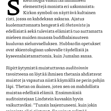
S
kientologia vaikuttaa lainanneen
elementtejä monista eri uskonnoista:
Kirkon symboli on näyttävä kultainen
risti, jossa on kahdeksan sakaraa. Ajatus
kuolemattomasta hengestä eli
thetanista
ja
edellisistä sekä tulevista elämistä tuo auttamatta
mieleen muiden muassa buddhalaisuuteen
kuuluvan sielunvaelluksen. Hubbardin opetukset
ovat skientologiaan uskovalle täydellisiä ja
kyseenalaistamattomia, kuin Jumalan sanaa.
Ripittäytymistä muistuttavan
auditoinnin
tavoitteena on löytää ihmisen thetania ahdistavat
muistot ja vapautua niistä käymällä ne perin pohjin
läpi. Thetan on ikuinen, joten sen on mahdollista
muistaa edellisiä elämiä. Ensimmäisiä
auditointejaan Lindstein kuvaakin hyvin
vaikuttaviksi: ”Tunsin laajentuneeni, kuin jokin
rajapinta olisi siirtynyt. En voinut selittää