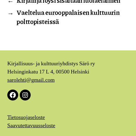
←
Kirjailija löysi sisältään luolaeläimen
→
Vaeltelua eurooppalaisen kulttuurin
polttopisteissä
Kirjallisuus- ja kulttuuriyhdistys Särö ry
Helsinginkatu 17 L 4, 00500 Helsinki
sarolehti@gmail.com
Facebook
Instagram
Tietosuojaseloste
Saavutettavuusseloste