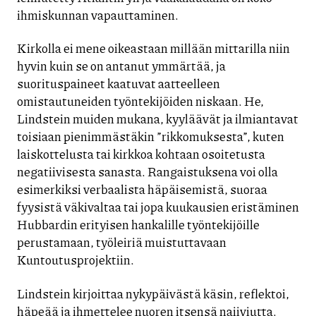
ihmiskunnan vapauttaminen.
Kirkolla ei mene oikeastaan millään mittarilla niin
hyvin kuin se on antanut ymmärtää, ja
suorituspaineet kaatuvat aatteelleen
omistautuneiden työntekijöiden niskaan. He,
Lindstein muiden mukana, kyyläävät ja ilmiantavat
toisiaan pienimmästäkin ”rikkomuksesta”, kuten
laiskottelusta tai kirkkoa kohtaan osoitetusta
negatiivisesta sanasta. Rangaistuksena voi olla
esimerkiksi verbaalista häpäisemistä, suoraa
fyysistä väkivaltaa tai jopa kuukausien eristäminen
Hubbardin erityisen hankalille työntekijöille
perustamaan, työleiriä muistuttavaan
Kuntoutusprojektiin.
Lindstein kirjoittaa nykypäivästä käsin, reflektoi,
häpeää ja ihmettelee nuoren itsensä naiiviutta.