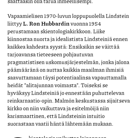
saattaakin olla tarua ihmeellisempi.
Vapaamielisen 1970-luvun loppupuolella Lindstein
liittyy
L. Ron Hubbardin
vuonna 1954
perustamaan skientologiakirkkoon. Liike
kiinnostaa nuorta ja idealistista Lindsteiniä ennen
kaikkea kahdesta syystä: Ensiksikin se väittää
tarjoavansa tieteeseen pohjautuvan
pragmatistisen uskomusjärjestelmän, jonka jalona
päämääränä on auttaa kaikkia maailman ihmisiä
saavuttamaan täysi potentiaalinsa vapauttamalla
heidät ”alitajunnan voimasta”. Toiseksi se
hyväksyy Lindsteiniä jo ennestään puhuttelevan
reinkarnaatio-opin. Malmön keskustassa sijaitseva
kirkko on niin vaikuttava ja esitelmöijä niin
karismaattinen, että Lindsteinin intuitio
suorastaan vaatii häntä lähtemään mukaan.