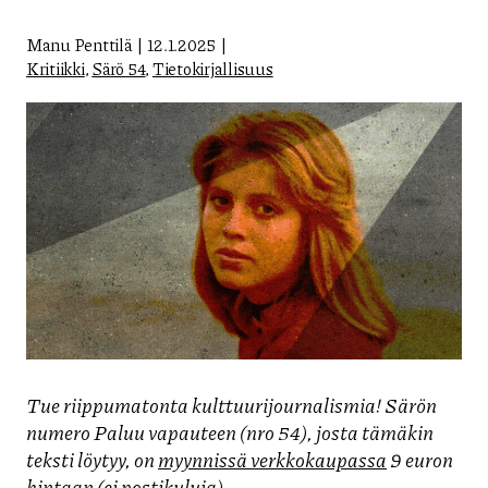
Manu Penttilä
12.1.2025
Kritiikki
,
Särö 54
,
Tietokirjallisuus
Tue riippumatonta kulttuurijournalismia! Särön
numero Paluu vapauteen (nro 54), josta tämäkin
teksti löytyy, on
myynnissä verkkokaupassa
9 euron
hintaan (ei postikuluja).