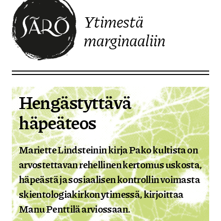
Ytimestä
marginaaliin
Etusivulle
Hengästyttävä
häpeäteos
Mariette Lindsteinin kirja Pako kultista on
arvostettavan rehellinen kertomus uskosta,
häpeästä ja sosiaalisen kontrollin voimasta
skientologiakirkon ytimessä, kirjoittaa
Manu Penttilä arviossaan.