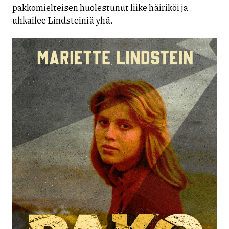
pakkomielteisen huolestunut liike häiriköi ja
uhkailee Lindsteiniä yhä.