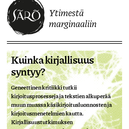
Ytimestä
marginaaliin
Etusivulle
Kuinka kirjallisuus
syntyy?
Geneettinen kritiikki tutkii
kirjoitusprosesseja ja tekstien alkuperää
muun muassa käsikirjoitusluonnosten ja
kirjoitusmenetelmien kautta.
Kirjallisuustutkimuksen