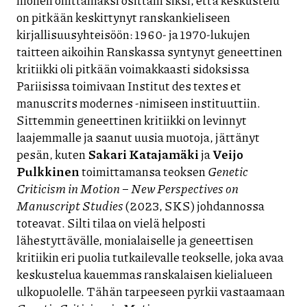
on pitkään keskittynyt ranskankieliseen
kirjallisuusyhteisöön: 1960- ja 1970-lukujen
taitteen aikoihin Ranskassa syntynyt geneettinen
kritiikki oli pitkään voimakkaasti sidoksissa
Pariisissa toimivaan Institut des textes et
manuscrits modernes -nimiseen instituuttiin.
Sittemmin geneettinen kritiikki on levinnyt
laajemmalle ja saanut uusia muotoja, jättänyt
pesän, kuten
Sakari Katajamäki
ja
Veijo
Pulkkinen
toimittamansa teoksen
Genetic
Criticism in Motion
–
New Perspectives on
Manuscript Studies
(2023, SKS) johdannossa
toteavat. Silti tilaa on vielä helposti
lähestyttävälle, monialaiselle ja geneettisen
kritiikin eri puolia tutkailevalle teokselle, joka avaa
keskustelua kauemmas ranskalaisen kielialueen
ulkopuolelle. Tähän tarpeeseen pyrkii vastaamaan