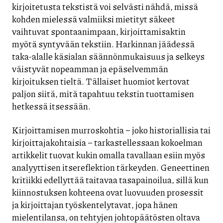
kirjoitetusta tekstistä voi selvästi nähdä, missä
kohden mielessä valmiiksi mietityt säkeet
vaihtuvat spontaanimpaan, kirjoittamisaktin
myötä syntyvään tekstiin. Harkinnan jäädessä
taka-alalle käsialan säännönmukaisuus ja selkeys
väistyvät nopeamman ja epäselvemmän
kirjoituksen tieltä. Tällaiset huomiot kertovat
paljon siitä, mitä tapahtuu tekstin tuottamisen
hetkessä itsessään.
Kirjoittamisen murroskohtia – joko historiallisia tai
kirjoittajakohtaisia – tarkastellessaan kokoelman
artikkelit tuovat kukin omalla tavallaan esiin myös
analyyttisen itsereflektion tärkeyden. Geneettinen
kritiikki edellyttää taitavaa tasapainoilua, sillä kun
kiinnostuksen kohteena ovat luovuuden prosessit
ja kirjoittajan työskentelytavat, jopa hänen
mielentilansa, on tehtyjen johtopäätösten oltava