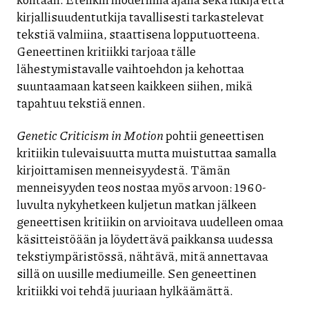
kirjallisuudentutkija tavallisesti tarkastelevat
tekstiä valmiina, staattisena lopputuotteena.
Geneettinen kritiikki tarjoaa tälle
lähestymistavalle vaihtoehdon ja kehottaa
suuntaamaan katseen kaikkeen siihen, mikä
tapahtuu tekstiä ennen.
Genetic Criticism in Motion
pohtii geneettisen
kritiikin tulevaisuutta mutta muistuttaa samalla
kirjoittamisen menneisyydestä. Tämän
menneisyyden teos nostaa myös arvoon: 1960-
luvulta nykyhetkeen kuljetun matkan jälkeen
geneettisen kritiikin on arvioitava uudelleen omaa
käsitteistöään ja löydettävä paikkansa uudessa
tekstiympäristössä, nähtävä, mitä annettavaa
sillä on uusille mediumeille. Sen geneettinen
kritiikki voi tehdä juuriaan hylkäämättä.