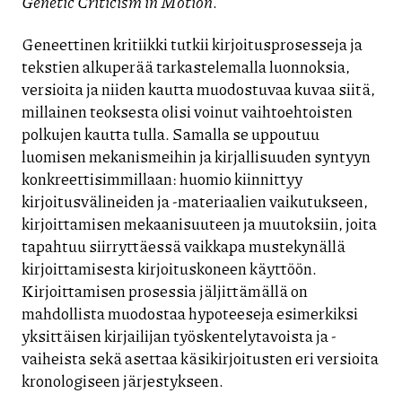
Genetic Criticism in Motion
.
Geneettinen kritiikki tutkii kirjoitusprosesseja ja
tekstien alkuperää tarkastelemalla luonnoksia,
versioita ja niiden kautta muodostuvaa kuvaa siitä,
millainen teoksesta olisi voinut vaihtoehtoisten
polkujen kautta tulla. Samalla se uppoutuu
luomisen mekanismeihin ja kirjallisuuden syntyyn
konkreettisimmillaan: huomio kiinnittyy
kirjoitusvälineiden ja -materiaalien vaikutukseen,
kirjoittamisen mekaanisuuteen ja muutoksiin, joita
tapahtuu siirryttäessä vaikkapa mustekynällä
kirjoittamisesta kirjoituskoneen käyttöön.
Kirjoittamisen prosessia jäljittämällä on
mahdollista muodostaa hypoteeseja esimerkiksi
yksittäisen kirjailijan työskentelytavoista ja -
vaiheista sekä asettaa käsikirjoitusten eri versioita
kronologiseen järjestykseen.