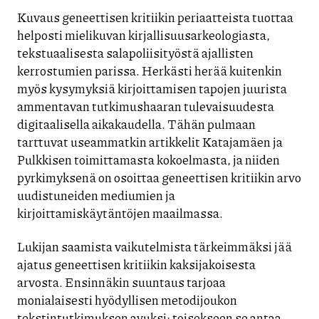
Kuvaus geneettisen kritiikin periaatteista tuottaa
helposti mielikuvan kirjallisuusarkeologiasta,
tekstuaalisesta salapoliisityöstä ajallisten
kerrostumien parissa. Herkästi herää kuitenkin
myös kysymyksiä kirjoittamisen tapojen juurista
ammentavan tutkimushaaran tulevaisuudesta
digitaalisella aikakaudella. Tähän pulmaan
tarttuvat useammatkin artikkelit Katajamäen ja
Pulkkisen toimittamasta kokoelmasta, ja niiden
pyrkimyksenä on osoittaa geneettisen kritiikin arvo
uudistuneiden mediumien ja
kirjoittamiskäytäntöjen maailmassa.
Lukijan saamista vaikutelmista tärkeimmäksi jää
ajatus geneettisen kritiikin kaksijakoisesta
arvosta. Ensinnäkin suuntaus tarjoaa
monialaisesti hyödyllisen metodijoukon
tekstintutkimuksen avuksi; toisekseen se antaa