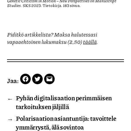
Genetic Criticism in Motion – New Perspectives on Manuscript
Studies
. SKS 2023. Tietokirja. 183 sivua.
Piditkö artikkelista? Maksa halutessasi
vapaaehtoinen lukumaksu (2,50)
täällä
.
Jaa:
Facebook
Twitter
Email
←
Pyhän digitalisaation perimmäisen
tarkoituksen jäljillä
→
Polarisaation asiantuntija: tavoittele
ymmärrystä, älä sovintoa