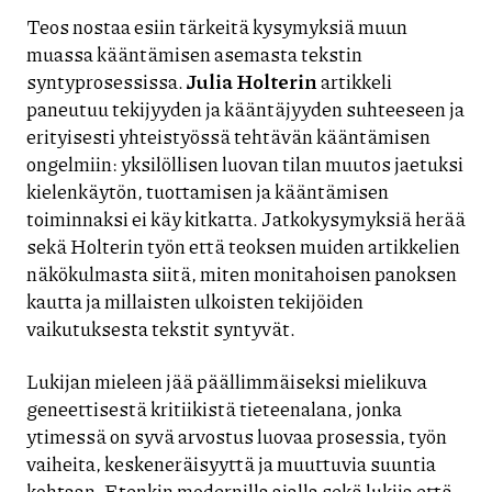
Teos nostaa esiin tärkeitä kysymyksiä muun
muassa kääntämisen asemasta tekstin
syntyprosessissa.
Julia Holterin
artikkeli
paneutuu tekijyyden ja kääntäjyyden suhteeseen ja
erityisesti yhteistyössä tehtävän kääntämisen
ongelmiin: yksilöllisen luovan tilan muutos jaetuksi
kielenkäytön, tuottamisen ja kääntämisen
toiminnaksi ei käy kitkatta. Jatkokysymyksiä herää
sekä Holterin työn että teoksen muiden artikkelien
näkökulmasta siitä, miten monitahoisen panoksen
kautta ja millaisten ulkoisten tekijöiden
vaikutuksesta tekstit syntyvät.
Lukijan mieleen jää päällimmäiseksi mielikuva
geneettisestä kritiikistä tieteenalana, jonka
ytimessä on syvä arvostus luovaa prosessia, työn
vaiheita, keskeneräisyyttä ja muuttuvia suuntia
kohtaan. Etenkin modernilla ajalla sekä lukija että