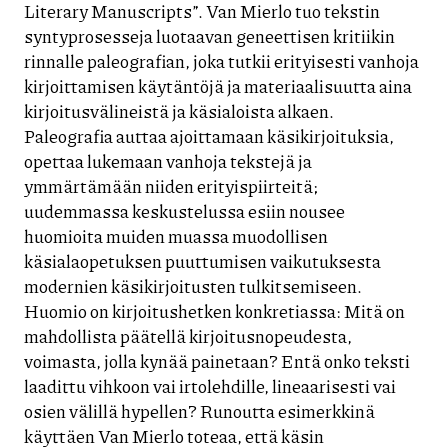
Literary Manuscripts”. Van Mierlo tuo tekstin
syntyprosesseja luotaavan geneettisen kritiikin
rinnalle paleografian, joka tutkii erityisesti vanhoja
kirjoittamisen käytäntöjä ja materiaalisuutta aina
kirjoitusvälineistä ja käsialoista alkaen.
Paleografia auttaa ajoittamaan käsikirjoituksia,
opettaa lukemaan vanhoja tekstejä ja
ymmärtämään niiden erityispiirteitä;
uudemmassa keskustelussa esiin nousee
huomioita muiden muassa muodollisen
käsialaopetuksen puuttumisen vaikutuksesta
modernien käsikirjoitusten tulkitsemiseen.
Huomio on kirjoitushetken konkretiassa: Mitä on
mahdollista päätellä kirjoitusnopeudesta,
voimasta, jolla kynää painetaan? Entä onko teksti
laadittu vihkoon vai irtolehdille, lineaarisesti vai
osien välillä hypellen? Runoutta esimerkkinä
käyttäen Van Mierlo toteaa, että käsin