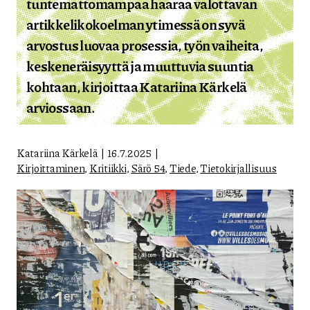
tuntemattomampaa haaraa valottavan
artikkelikokoelman ytimessä on syvä
arvostus luovaa prosessia, työn vaiheita,
keskeneräisyyttä ja muuttuvia suuntia
kohtaan, kirjoittaa Katariina Kärkelä
arviossaan.
Katariina Kärkelä
16.7.2025
Kirjoittaminen
,
Kritiikki
,
Särö 54
,
Tiede
,
Tietokirjallisuus