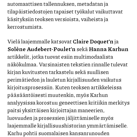
automaattisen tallennuksen, metadatan ja
tilapäistiedostojen tapaiset työkalut vaikuttavat
käsityksiin teoksen versioista, vaiheista ja
kerrostumista.
Vielä laajemmalle katsovat
Claire Doquet’n
ja
Solène Audebert-Poulet’n
sekä
Hanna Karhun
artikkelit, jotka tuovat esiin multimodaalista
näkökulmaa. Varsinaisten tekstien rinnalle tulevat
kirjan kuvitusten tarkastelu sekä suullisen
perimätiedon ja lauletun kirjallisuuden vaikutus
kirjoitusprosessiin. Kuten teoksen artikkeleissa
pääsääntöisesti muutenkin, myös Karhun
analyysissa korostuu geneettisen kritiikin merkitys
paitsi yksittäisen kirjoittajan maneerien,
luovuuden ja prosessien jäljittämiselle myös
laajemmalle kirjallisuushistorian ymmärtämiselle.
Karhu pohtii suomalaisen kansanrunouden