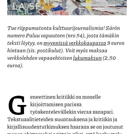
Tue riippumatonta kulttuurijournalismia! Särön
numero Paluu vapauteen (nro 54), josta tämäkin
teksti löytyy, on
myynnissä verkkokaupassa
9 euron
hintaan (sis. postikulut). Voit myös maksaa
verkkolehden vapaaehtoisen
lukumaksun
(2,50
euroa).
G
eneettinen kritiikki on monelle
kirjoittamisen parissa
työskentelevällekin vieras sanapari.
Tekstuaalitieteiden suuntauksena ja kritiikin ja
kirjallisuudentutkimuksen haarana se on joutunut
monen ohittamaksi osittain siksi, että keskustelu