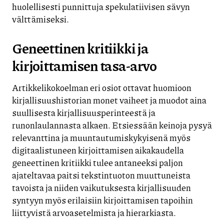
huolellisesti punnittuja spekulatiivisen sävyn
välttämiseksi.
Geneettinen kritiikki ja
kirjoittamisen tasa-arvo
Artikkelikokoelman eri osiot ottavat huomioon
kirjallisuushistorian monet vaiheet ja muodot aina
suullisesta kirjallisuusperinteestä ja
runonlaulannasta alkaen. Etsiessään keinoja pysyä
relevanttina ja muuntautumiskykyisenä myös
digitaalistuneen kirjoittamisen aikakaudella
geneettinen kritiikki tulee antaneeksi paljon
ajateltavaa paitsi tekstintuoton muuttuneista
tavoista ja niiden vaikutuksesta kirjallisuuden
syntyyn myös erilaisiin kirjoittamisen tapoihin
liittyvistä arvoasetelmista ja hierarkiasta.