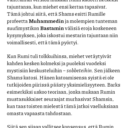
tajuntansa, kun miehet ensi kertaa tapasivat.
Tämä johtui siitä, että Shams esitti Rumille
profeetta
Muhammedin
ja molempien tunteman
suufimystikon
Bastamin
välisiä eroja koskeneen
kysymyksen, joka iskostui mestarin tajuntaan niin
voimallisesti, että tämä pyörtyi.
Kun Rumi tuli tolkkuihinsa, miehet vetäytyivät
kahden kesken kolmeksi ja puoleksi vuodeksi
mystisiin keskusteluihin –
sobbeteihin
. Sen jälkeen
Shams katosi. Hänen katoamisensa syistä ei ole
tutkijoiden piirissä päästy yksimielisyyteen. Barks
esimerkiksi uskoo teoriaan, jonka mukaan Rumin
mustasukkaiset seuraajat murhasivat Shamsin,
kun taas toisten mielestä tämä jatkoi vaelluksiaan
omasta vapaasta tahdostaan.
Siitä sen sijaan vallitsee konsensus, että Rumin