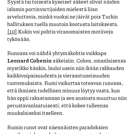
Syystä tai toisesta kyseiset säkeet olivat näiden
islamin portinvartijoiden mielestä liian
arveluttavia, minkä vuoksi ne jäivät pois Turkin
hallituksen tuella muutoin kootusta laitoksesta.
[10]
Kukin voi pohtia viranomaisten motiiveja
tykönään.
Runossa voi nähdä yhtymäkohtia vaikkapa
Leonard Cohenin
säkeisiin. Cohen, omanlaisensa
mystikko hänkin, lauloi usein niin ikään rakkauden
kaikkivoipaisuudesta ja vieraantuneisuuden
tuntemuksista. Rumi vaikuttaa toteavan runossa,
että ihmisen todellinen minuus löytyy vasta, kun
hän oppii rakastamaan ja sen ansiosta muuttuu niin
perustavanlaatuisesti, että kokee tulleensa
muukalaiseksi itselleen.
Rumin runot ovat näennäisten paradoksien