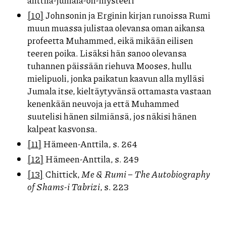
anttila-jumala-on-mysteeri
[10]
Johnsonin ja Erginin kirjan runoissa Rumi
muun muassa julistaa olevansa oman aikansa
profeetta Muhammed, eikä mikään eilisen
teeren poika. Lisäksi hän sanoo olevansa
tuhannen päissään riehuva Mooses, hullu
mielipuoli, jonka paikatun kaavun alla mylläsi
Jumala itse, kieltäytyvänsä ottamasta vastaan
kenenkään neuvoja ja että Muhammed
suutelisi hänen silmiänsä, jos näkisi hänen
kalpeat kasvonsa.
[11]
Hämeen-Anttila, s. 264
[12]
Hämeen-Anttila, s. 249
[13]
Chittick,
Me & Rumi – The Autobiography
of Shams-i Tabrizi
, s. 223