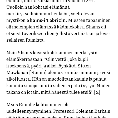
elämää, mutta kaikki muuttui vuonna 1244.
Tuolloin hän kohtasi elämänsä
merkityksellisimmän henkilön, vaeltelevan
mystikon
Shams-i Tabrizin
. Miesten tapaaminen
oli molempien elämässä käännekohta. Shams oli
etsinyt toverikseen hengellistä vertaistaan ja löysi
sellaisen Rumista.
Näin Shams kuvasi kohtaamisen merkitystä
elämäkerrassaan: ”Olin vettä, joka kupli
itseksensä, pyöri ja alkoi löyhkätä. Sitten
Mawlanan [Rumin] olemus törmäsi minuun ja vesi
alkoi juosta. Hän on muodoiltaan kaunis ja puhuu
kauniita sanoja, mutta siihen ei pidä tyytyä. Niiden
takana on jotain, mitä hänestä tulee etsiä”.
[2]
Myös Rumille kohtaaminen oli
uudelleensyntyminen. Professori Coleman Barksin
välittämän version mukaan Rumi kadotti hetkeksi