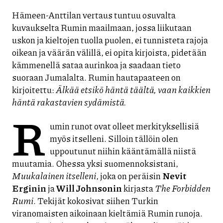
Hämeen-Anttilan vertaus tuntuu osuvalta
kuvaukselta Rumin maailmaan, jossa liikutaan
uskon ja kieltojen tuolla puolen, ei tunnisteta rajoja
oikean ja väärän välillä, ei opita kirjoista, pidetään
kämmenellä sataa aurinkoa ja saadaan tieto
suoraan Jumalalta. Rumin hautapaateen on
kirjoitettu:
Älkää etsikö häntä täältä, vaan kaikkien
häntä rakastavien sydämistä.
R
umin runot ovat olleet merkityksellisiä
myös itselleni. Silloin tällöin olen
uppoutunut niihin kääntämällä niistä
muutamia. Ohessa yksi suomennoksistani,
Muukalainen itselleni
, joka on peräisin
Nevit
Erginin
ja
Will Johnsonin
kirjasta
The Forbidden
Rumi
. Tekijät kokosivat siihen Turkin
viranomaisten aikoinaan kieltämiä Rumin runoja.