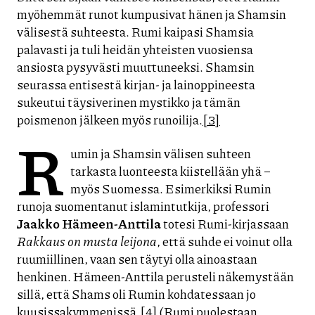
myöhemmät runot kumpusivat hänen ja Shamsin
välisestä suhteesta. Rumi kaipasi Shamsia
palavasti ja tuli heidän yhteisten vuosiensa
ansiosta pysyvästi muuttuneeksi. Shamsin
seurassa entisestä kirjan- ja lainoppineesta
sukeutui täysiverinen mystikko ja tämän
poismenon jälkeen myös runoilija.
[3]
R
umin ja Shamsin välisen suhteen
tarkasta luonteesta kiistellään yhä –
myös Suomessa. Esimerkiksi Rumin
runoja suomentanut islamintutkija, professori
Jaakko Hämeen-Anttila
totesi Rumi-kirjassaan
Rakkaus on musta leijona
, että suhde ei voinut olla
ruumiillinen, vaan sen täytyi olla ainoastaan
henkinen. Hämeen-Anttila perusteli näkemystään
sillä, että Shams oli Rumin kohdatessaan jo
kuusissakymmenissä.
[4]
(Rumi puolestaan