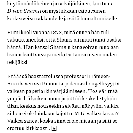
käytännönläheinen ja selväjärkinen, kun taas
Divani Shamsi
on mystiikkaan taipuvainen
korkeaveisu rakkaudelle ja siitä humaltumiselle.
Rumi kuoli vuonna 1273, mitä ennen hän tuli
vakuuttuneeksi, että Shams oli muuttunut osaksi
häntä. Hän katsoi Shamsin kanavoivan runojaan
hänen kauttansa ja merkitsi tämän usein niiden
tekijäksi.
Eräässä haastattelussa professori Hämeen-
Anttila vertasi Rumin tarjoilemaa hengellisyyttä
valkean paperiarkin värjäämiseen: ”Jos värittää
ympäriltä kaiken muun ja jättää keskelle tyhjän
tilan, keskus nouseekin selvästi näkyviin, vaikka
siihen ei ole lainkaan kajottu. Mitä valkea kuvaa?
Vaikea sanoa, koska siinä ei ole mitään ja silti se
erottuu kirkkaasti.
[9]