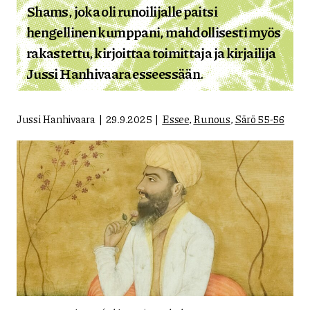
Shams, joka oli runoilijalle paitsi
hengellinen kumppani, mahdollisesti myös
rakastettu, kirjoittaa toimittaja ja kirjailija
Jussi Hanhivaara esseessään.
Jussi Hanhivaara
29.9.2025
Essee
,
Runous
,
Särö 55-56