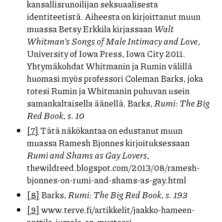
kansallisrunoilijan seksuaalisesta
identiteetistä. Aiheesta on kirjoittanut muun
muassa Betsy Erkkila kirjassaan
Walt
Whitman’s Songs of Male Intimacy and Love
,
University of Iowa Press, Iowa City 2011.
Yhtymäkohdat Whitmanin ja Rumin välillä
huomasi myös professori Coleman Barks, joka
totesi Rumin ja Whitmanin puhuvan usein
samankaltaisella äänellä. Barks,
Rumi: The Big
Red Book, s. 10
[7]
Tätä näkökantaa on edustanut muun
muassa Ramesh Bjonnes kirjoituksessaan
Rumi and Shams as Gay Lovers,
thewildreed.blogspot.com/2013/08/ramesh-
bjonnes-on-rumi-and-shams-as-gay.html
[8]
Barks,
Rumi: The Big Red Book, s. 193
[9]
www.terve.fi/artikkelit/jaakko-hameen-