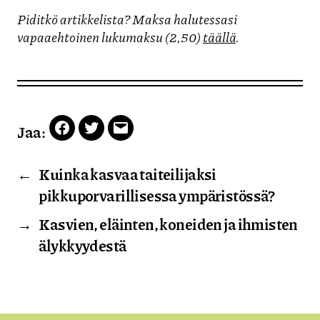
Piditkö artikkelista? Maksa halutessasi
vapaaehtoinen lukumaksu (2,50)
täällä
.
Jaa:
Facebook
Twitter
Email
←
Kuinka kasvaa taiteilijaksi
pikkuporvarillisessa ympäristössä?
→
Kasvien, eläinten, koneiden ja ihmisten
älykkyydestä