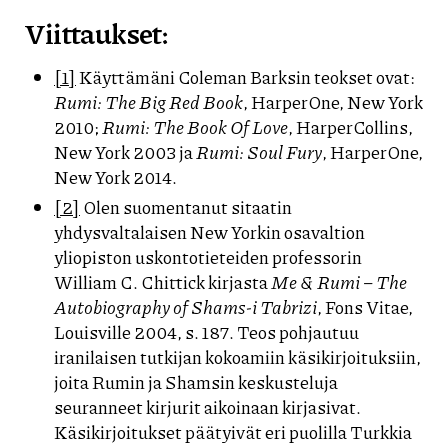
Viittaukset:
[1]
Käyttämäni Coleman Barksin teokset ovat:
Rumi: The Big Red Book
, HarperOne, New York
2010;
Rumi: The Book Of Love
, HarperCollins,
New York 2003 ja
Rumi: Soul Fury
, HarperOne,
New York 2014.
[2]
Olen suomentanut sitaatin
yhdysvaltalaisen New Yorkin osavaltion
yliopiston uskontotieteiden professorin
William C. Chittick kirjasta
Me & Rumi – The
Autobiography of Shams-i Tabrizi
, Fons Vitae,
Louisville 2004, s. 187. Teos pohjautuu
iranilaisen tutkijan kokoamiin käsikirjoituksiin,
joita Rumin ja Shamsin keskusteluja
seuranneet kirjurit aikoinaan kirjasivat.
Käsikirjoitukset päätyivät eri puolilla Turkkia