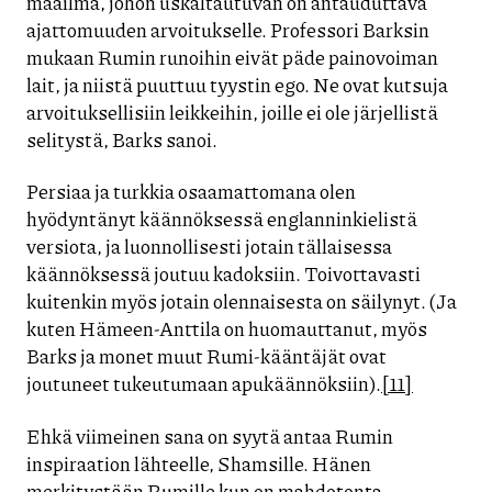
maailma, johon uskaltautuvan on antauduttava
ajattomuuden arvoitukselle. Professori Barksin
mukaan Rumin runoihin eivät päde painovoiman
lait, ja niistä puuttuu tyystin ego. Ne ovat kutsuja
arvoituksellisiin leikkeihin, joille ei ole järjellistä
selitystä, Barks sanoi.
Persiaa ja turkkia osaamattomana olen
hyödyntänyt käännöksessä englanninkielistä
versiota, ja luonnollisesti jotain tällaisessa
käännöksessä joutuu kadoksiin. Toivottavasti
kuitenkin myös jotain olennaisesta on säilynyt. (Ja
kuten Hämeen-Anttila on huomauttanut, myös
Barks ja monet muut Rumi-kääntäjät ovat
joutuneet tukeutumaan apukäännöksiin).
[11]
Ehkä viimeinen sana on syytä antaa Rumin
inspiraation lähteelle, Shamsille. Hänen
merkitystään Rumille kun on mahdotonta