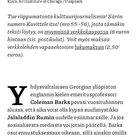
Kuva: Art Institute of Chicago / Unsplash.
Tue riippumatonta kulttuurijournalismia! Särön
numero Kuvittele itse! (nro 55–56), josta tämäkin
teksti löytyy, on
myynnissä verkkokaupassa
18 euron
hintaan (sis. postikulut). Voit myös maksaa
verkkolehden vapaaehtoisen
lukumaksun
(2,50
euroa).
Y
hdysvaltalaisen Georgian yliopiston
englannin kielen emeritusprofessori
Coleman Barks
povasi vuosituhannen
alussa, että aika voisi olla kypsä suufimystikko
Jalaladdin Rumin
uudelle esiinmarssille. Ja jos
sosiaalisesta mediasta voi jotain päätellä, Barks
osui ennustuksessaan oikeaan, sillä ainakin omilla