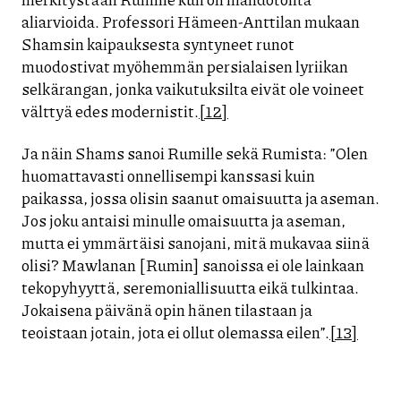
aliarvioida. Professori Hämeen-Anttilan mukaan
Shamsin kaipauksesta syntyneet runot
muodostivat myöhemmän persialaisen lyriikan
selkärangan, jonka vaikutuksilta eivät ole voineet
välttyä edes modernistit.
[12]
Ja näin Shams sanoi Rumille sekä Rumista: ”Olen
huomattavasti onnellisempi kanssasi kuin
paikassa, jossa olisin saanut omaisuutta ja aseman.
Jos joku antaisi minulle omaisuutta ja aseman,
mutta ei ymmärtäisi sanojani, mitä mukavaa siinä
olisi? Mawlanan [Rumin] sanoissa ei ole lainkaan
tekopyhyyttä, seremoniallisuutta eikä tulkintaa.
Jokaisena päivänä opin hänen tilastaan ja
teoistaan jotain, jota ei ollut olemassa eilen”.
[13]