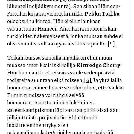
lähenteli neljääkymmentä). Sen sijaan Hämeen-
Anttilan kirjaa arvioinut kriitikko
Pekka Toikka
oudoksui tulkintaa. Hän ei ollut lainkaan
vakuuttunut Hämeen-Anttilan ja muiden islam-
tutkijoiden näkemyksestä, jonka mukaan suhde ei
olisi voinut sisältää myös aistillista puolta.
[5]
Toikan kanssa samoilla linjoilla on ollut muun
muassa amerikkalaiskirjailija
Kittredge Cherry
.
Hän huomautti, ettei asiassa ole vedenpitäviä
todisteita suuntaan eikä toiseen.
[6]
Ja yhtä lailla
huomionarvoinen lienee se näkökulma, että vaikka
Rumin runoissa voi nähdä selvää
homoeroottisuutta, niiden lukeminen
sateenkaariprisman läpi saattaa pitää sisällään
jälkijättöistä projisointia. Ehkä Rumin
luokitteleminen nykyisten
seksuaalisuuskategorioiden mukaan typistää