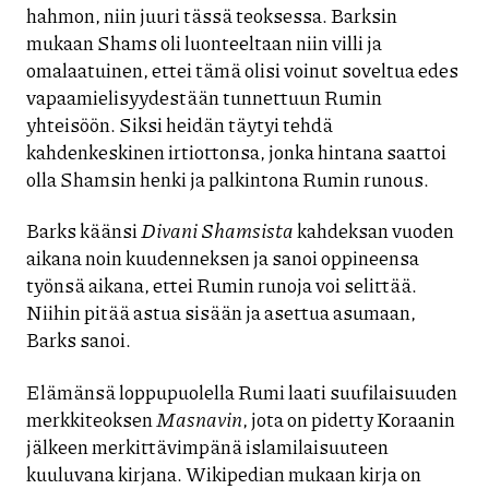
hahmon, niin juuri tässä teoksessa. Barksin
mukaan Shams oli luonteeltaan niin villi ja
omalaatuinen, ettei tämä olisi voinut soveltua edes
vapaamielisyydestään tunnettuun Rumin
yhteisöön. Siksi heidän täytyi tehdä
kahdenkeskinen irtiottonsa, jonka hintana saattoi
olla Shamsin henki ja palkintona Rumin runous.
Barks käänsi
Divani Shamsista
kahdeksan vuoden
aikana noin kuudenneksen ja sanoi oppineensa
työnsä aikana, ettei Rumin runoja voi selittää.
Niihin pitää astua sisään ja asettua asumaan,
Barks sanoi.
Elämänsä loppupuolella Rumi laati suufilaisuuden
merkkiteoksen
Masnavin
, jota on pidetty Koraanin
jälkeen merkittävimpänä islamilaisuuteen
kuuluvana kirjana. Wikipedian mukaan kirja on