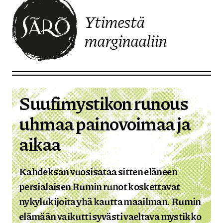
Ytimestä
marginaaliin
Etusivulle
Suufimystikon runous
uhmaa painovoimaa ja
aikaa
Kahdeksan vuosisataa sitten eläneen
persialaisen Rumin runot koskettavat
nykylukijoita yhä kautta maailman. Rumin
elämään vaikutti syvästi vaeltava mystikko