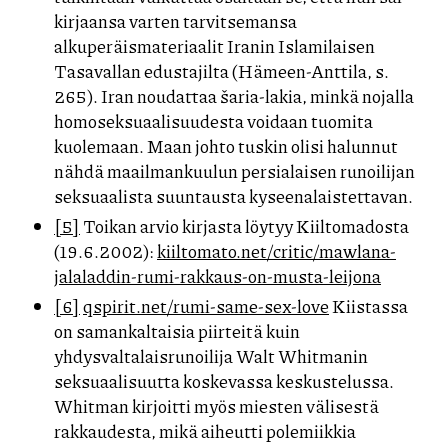
kirjaansa varten tarvitsemansa
alkuperäismateriaalit Iranin Islamilaisen
Tasavallan edustajilta (Hämeen-Anttila, s.
265). Iran noudattaa šaria-lakia, minkä nojalla
homoseksuaalisuudesta voidaan tuomita
kuolemaan. Maan johto tuskin olisi halunnut
nähdä maailmankuulun persialaisen runoilijan
seksuaalista suuntausta kyseenalaistettavan.
[5]
Toikan arvio kirjasta löytyy Kiiltomadosta
(19.6.2002):
kiiltomato.net/critic/mawlana-
jalaladdin-rumi-rakkaus-on-musta-leijona
[6]
qspirit.net/rumi-same-sex-love
Kiistassa
on samankaltaisia piirteitä kuin
yhdysvaltalaisrunoilija Walt Whitmanin
seksuaalisuutta koskevassa keskustelussa.
Whitman kirjoitti myös miesten välisestä
rakkaudesta, mikä aiheutti polemiikkia