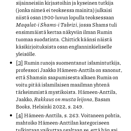
sijainneisiin kirjastoihin ja kyseinen tutkija
(jonka nimeä ei teoksessa mainita) julkaisi
niistä osan 1900-luvun lopulla teoksessaan
Maqalat-i Shams-i Tabrizi
, jossa Shams tuli
ensimmäistä kertaa näkyviin ilman Rumin
tuomaa suodatinta. Chittick käänsi näistä
käsikirjoituksista osan englanninkieliselle
yleisölle.
[3]
Rumin runoja suomentanut islamintutkija,
professori Jaakko Hämeen-Anttila on sanonut,
että Shamsin saapumisesta alkaen Rumia on
voitu pitää islamilaisen maailman yhtenä
tärkeimmistä mystikoista. Hämeen-Anttila,
Jaakko,
Rakkaus on musta leijona
, Basam
Books, Helsinki 2022, s. 249.
[4]
Hämeen-Anttila, s. 263. Voitaneen pohtia,
mahtoiko Hämeen-Anttilan kategoriseen
tulkintaan vaikuttaa osaltaan se, että hän sai