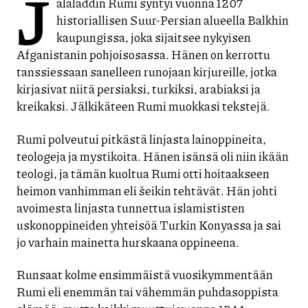
J
alaladdin Rumi syntyi vuonna 1207
historiallisen Suur-Persian alueella Balkhin
kaupungissa, joka sijaitsee nykyisen
Afganistanin pohjoisosassa. Hänen on kerrottu
tanssiessaan sanelleen runojaan kirjureille, jotka
kirjasivat niitä persiaksi, turkiksi, arabiaksi ja
kreikaksi. Jälkikäteen Rumi muokkasi tekstejä.
Rumi polveutui pitkästä linjasta lainoppineita,
teologeja ja mystikoita. Hänen isänsä oli niin ikään
teologi, ja tämän kuoltua Rumi otti hoitaakseen
heimon vanhimman eli šeikin tehtävät. Hän johti
avoimesta linjasta tunnettua islamististen
uskonoppineiden yhteisöä Turkin Konyassa ja sai
jo varhain mainetta hurskaana oppineena.
Runsaat kolme ensimmäistä vuosikymmentään
Rumi eli enemmän tai vähemmän puhdasoppista