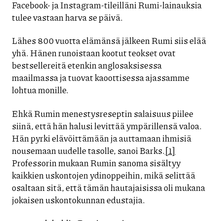
Facebook- ja Instagram-tileilläni Rumi-lainauksia
tulee vastaan harva se päivä.
Lähes 800 vuotta elämänsä jälkeen Rumi siis elää
yhä. Hänen runoistaan kootut teokset ovat
bestsellereitä etenkin anglosaksisessa
maailmassa ja tuovat kaoottisessa ajassamme
lohtua monille.
Ehkä Rumin menestysreseptin salaisuus piilee
siinä, että hän halusi levittää ympärillensä valoa.
Hän pyrki elävöittämään ja auttamaan ihmisiä
nousemaan uudelle tasolle, sanoi Barks.
[1]
Professorin mukaan Rumin sanoma sisältyy
kaikkien uskontojen ydinoppeihin, mikä selittää
osaltaan sitä, että tämän hautajaisissa oli mukana
jokaisen uskontokunnan edustajia.