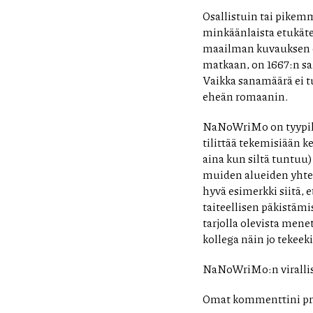
Osallistuin tai pikem
minkäänlaista etukät
maailman kuvauksen en
matkaan, on 1667:n sa
Vaikka sanamäärä ei tu
eheän romaanin.
NaNoWriMo on tyypilli
tilittää tekemisiään k
aina kun siltä tuntuu
muiden alueiden yhtei
hyvä esimerkki siitä, 
taiteellisen päkistämi
tarjolla olevista men
kollega näin jo tekeek
NaNoWriMo:n virallis
Omat kommenttini pr