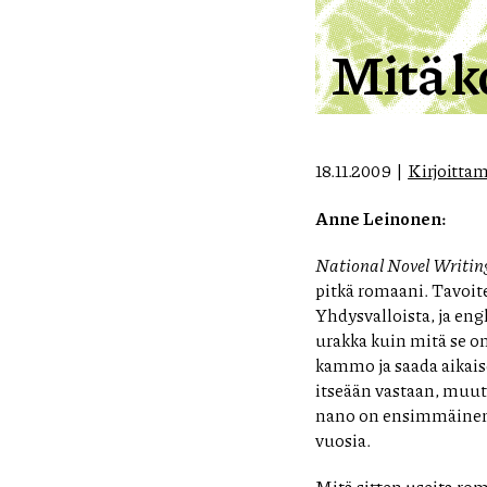
Mitä k
18.11.2009
Kirjoittam
Anne Leinonen:
National Novel Writi
pitkä romaani. Tavoit
Yhdysvalloista, ja eng
urakka kuin mitä se on
kammo ja saada aikaise
itseään vastaan, muut 
nano on ensimmäinen y
vuosia.
Mitä sitten useita ro