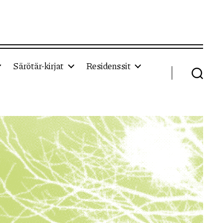
Särötär-kirjat
Residenssit
Haku