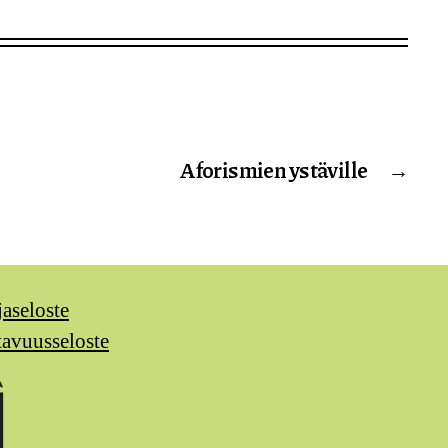
Aforismien ystäville
→
jaseloste
tavuusseloste