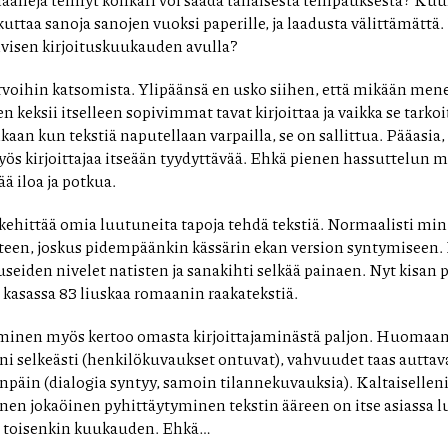
uttaa sanoja sanojen vuoksi paperille, ja laadusta välittämättä.
iivisen kirjoituskuukauden avulla?
voihin katsomista. Ylipäänsä en usko siihen, että mikään men
n keksii itselleen sopivimmat tavat kirjoittaa ja vaikka se tarkoi
an kun tekstiä naputellaan varpailla, se on sallittua. Pääasia, e
yös kirjoittajaa itseään tyydyttävää. Ehkä pienen hassuttelun 
ää iloa ja potkua.
kehittää omia luutuneita tapoja tehdä tekstiä. Normaalisti mi
een, joskus pidempäänkin kässärin ekan version syntymiseen. 
seiden nivelet natisten ja sanakihti selkää painaen. Nyt kisan
a kasassa 83 liuskaa romaanin raakatekstiä.
inen myös kertoo omasta kirjoittajaminästä paljon. Huomaan
i selkeästi (henkilökuvaukset ontuvat), vahvuudet taas auttav
enpäin (dialogia syntyy, samoin tilannekuvauksia). Kaltaisellen
linen jokaöinen pyhittäytyminen tekstin ääreen on itse asiassa 
tä toisenkin kuukauden. Ehkä…