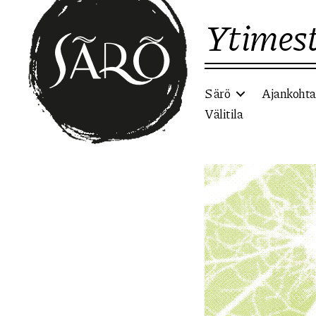
Ytimest
Särö
Ajankohta
Välitila
Etusivulle