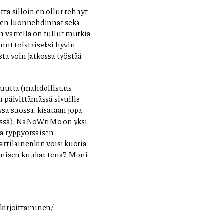
ta silloin en ollut tehnyt
jen luonnehdinnat sekä
 varrella on tullut mutkia
nut toistaiseksi hyvin.
ta voin jatkossa työstää
isuutta (mahdollisuus
n päivittämässä sivuille
sa suossa, kisataan jopa
dessä). NaNoWriMo on yksi
lla ryppyotsaisen
attilainenkin voisi kuoria
ttamisen kuukautena? Moni
kirjoittaminen/