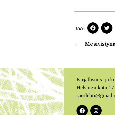
Jaa:
Faceboo
Twi
←
Me sivistym
Kirjallisuus- ja k
Helsinginkatu 17
sarolehti@gmail
Facebook
Instagra