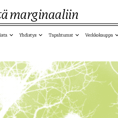
ä marginaaliin
ista
Yhdistys
Tapahtumat
Verkkokauppa