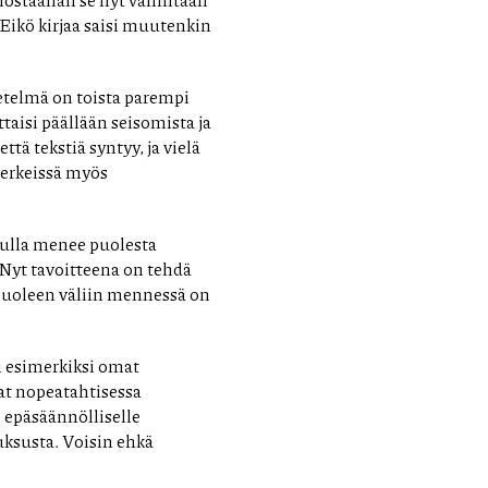
 Eikö kirjaa saisi muutenkin
etelmä on toista parempi
ttaisi päällään seisomista ja
ttä tekstiä syntyy, ja vielä
merkeissä myös
nulla menee puolesta
Nyt tavoitteena on tehdä
 puoleen väliin mennessä on
 esimerkiksi omat
at nopeatahtisessa
i epäsäännölliselle
luksusta. Voisin ehkä