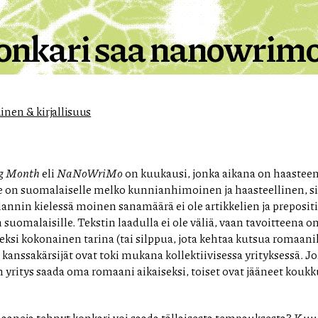
onkari saa nanowrim
inen & kirjallisuus
ng Month
eli
NaNoWriMo
on kuukausi, jonka aikana on haasteena
e on suomalaiselle melko kunnianhimoinen ja haasteellinen, si
lannin kielessä moinen sanamäärä ei ole artikkelien ja preposit
 suomalaisille. Tekstin laadulla ei ole väliä, vaan tavoitteena o
ksi kokonainen tarina (tai silppua, jota kehtaa kutsua romaanik
kanssakärsijät ovat toki mukana kollektiivisessa yrityksessä. Joi
ritys saada oma romaani aikaiseksi, toiset ovat jääneet koukku
maaneja tehnyt konkari voi saada tällaisesta tempauksesta? Ku