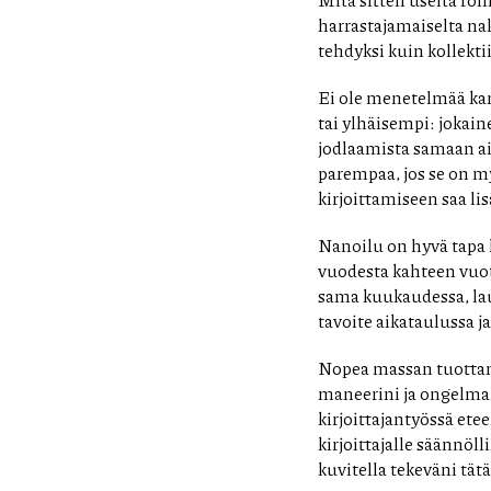
harrastajamaiselta nak
tehdyksi kuin kollekt
Ei ole menetelmää kar
tai ylhäisempi: jokaine
jodlaamista samaan aika
parempaa, jos se on m
kirjoittamiseen saa lis
Nanoilu on hyvä tapa 
vuodesta kahteen vuot
sama kuukaudessa, lau
tavoite aikataulussa j
Nopea massan tuottam
maneerini ja ongelman
kirjoittajantyössä ete
kirjoittajalle säännöl
kuvitella tekeväni tä