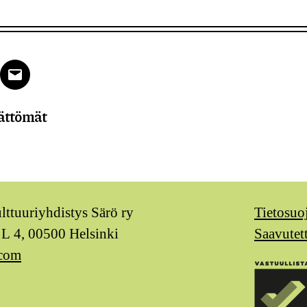
k
tter
Email
ättömät
ulttuuriyhdistys Särö ry
Tietosuo
 L 4, 00500 Helsinki
Saavutet
.com
m