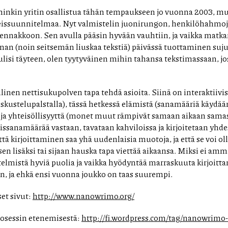
minkin yritin osallistua tähän tempaukseen jo vuonna 2003, mut
eissuunnitelmaa. Nyt valmistelin juonirungon, henkilöhahmo
nakkoon. Sen avulla pääsin hyvään vauhtiin, ja vaikka matkan
nan (noin seitsemän liuskaa tekstiä) päivässä tuottaminen suju
lisi täyteen, olen tyytyväinen mihin tahansa tekstimassaan, jos
nen nettisukupolven tapa tehdä asioita. Siinä on interaktiiv
eskustelupalstalla), tässä hetkessä elämistä (sanamääriä käydää
) ja yhteisöllisyyttä (monet muut rämpivät samaan aikaan samas
ssanamäärää vastaan, tavataan kahviloissa ja kirjoitetaan yh
että kirjoittaminen saa yhä uudenlaisia muotoja, ja että se voi o
sen lisäksi tai sijaan hauska tapa viettää aikaansa. Miksi ei amm
etelmistä hyviä puolia ja vaikka hyödyntää marraskuuta kirjoi
in, ja ehkä ensi vuonna joukko on taas suurempi.
et sivut:
http://www.nanowrimo.org/
osessin etenemisestä:
http://fi.wordpress.com/tag/nanowrimo-