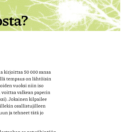
osta?
 kirjoittaa 50 000 sanaa
llä tempaus on lähtöisin
ioiden vuoksi niin iso
n voittaa valkean paperin
si). Jokainen kilpailee
llekin osallistujilleen
un ja tehneet tätä jo
ulostaahan se nyt vähintään