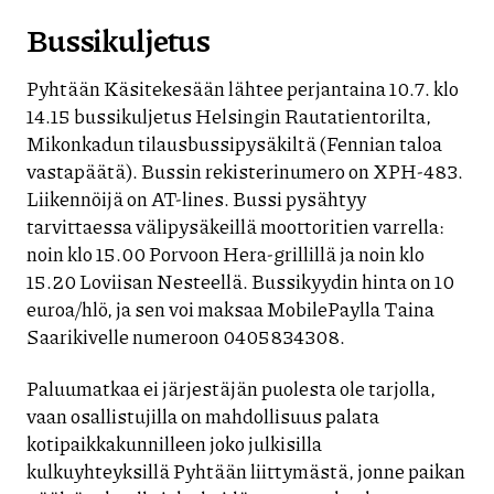
Bussikuljetus
Pyhtään Käsitekesään lähtee perjantaina 10.7. klo
14.15 bussikuljetus Helsingin Rautatientorilta,
Mikonkadun tilausbussipysäkiltä (Fennian taloa
vastapäätä). Bussin rekisterinumero on XPH-483.
Liikennöijä on AT-lines. Bussi pysähtyy
tarvittaessa välipysäkeillä moottoritien varrella:
noin klo 15.00 Porvoon Hera-grillillä ja noin klo
15.20 Loviisan Nesteellä. Bussikyydin hinta on 10
euroa/hlö, ja sen voi maksaa MobilePaylla Taina
Saarikivelle numeroon 0405834308.
Paluumatkaa ei järjestäjän puolesta ole tarjolla,
vaan osallistujilla on mahdollisuus palata
kotipaikkakunnilleen joko julkisilla
kulkuyhteyksillä Pyhtään liittymästä, jonne paikan