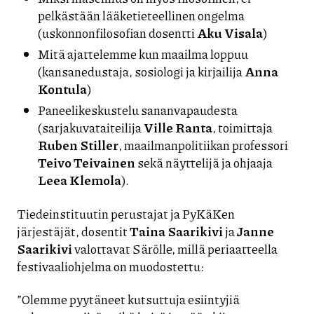
pelkästään lääketieteellinen ongelma
(uskonnonfilosofian dosentti
Aku Visala
)
Mitä ajattelemme kun maailma loppuu
(kansanedustaja, sosiologi ja kirjailija
Anna
Kontula
)
Paneelikeskustelu sananvapaudesta
(sarjakuvataiteilija
Ville Ranta
, toimittaja
Ruben Stiller
, maailmanpolitiikan professori
Teivo Teivainen
sekä näyttelijä ja ohjaaja
Leea Klemola
).
Tiedeinstituutin perustajat ja PyKäKen
järjestäjät, dosentit
Taina Saarikivi
ja
Janne
Saarikivi
valottavat Särölle, millä periaatteella
festivaaliohjelma on muodostettu:
”Olemme pyytäneet kutsuttuja esiintyjiä