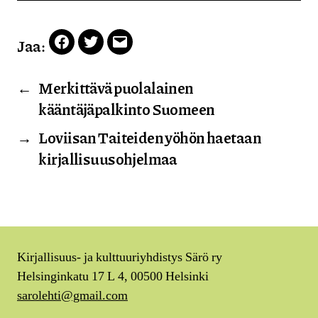
Jaa:
Facebook
Twitter
Email
←
Merkittävä puolalainen
kääntäjäpalkinto Suomeen
→
Loviisan Taiteiden yöhön haetaan
kirjallisuusohjelmaa
Kirjallisuus- ja kulttuuriyhdistys Särö ry
Helsinginkatu 17 L 4, 00500 Helsinki
sarolehti@gmail.com