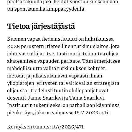
päältä takuulla joku heidät suostuu kuskaamaan,
tai spontaaneilla kimppakyydeillä.
Tietoa järjestäjästä
Suomen vapaa tiedeinstituutti
on huhtikuussa
2025 perustettu tieteellinen tutkimuslaitos, jota
johtavat tutkijat itse. Instituutin toimintaa ohjaa
akateemisen vapauden periaate. Tämä merkitsee
mahdollisuutta valita tutkimuksen kohteet,
metodit ja julkaisukanavat vapaasti ilman
yliopistojen, yritysten tai valtiovallan strategista
ohjausta. Tiedeinstituutin alullepanijat ovat
dosentit Janne Saarikivi ja Taina Saarikivi.
Instituutin tukemiseksi on parhaillaan käynnissä
pienkeräys, joka on voimassa 15.7.2026 asti:
Keräyksen tunnus: RA/2026/471