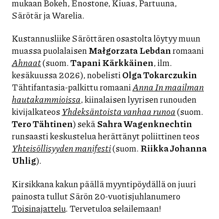
mukaan Bokeh, Enostone, Kiuas, Partuuna,
Särötär ja Warelia.
Kustannusliike Säröttären osastolta löytyy muun
muassa puolalaisen
Małgorzata Lebdan
romaani
Ahnaat
(suom.
Tapani Kärkkäinen
, ilm.
kesäkuussa 2026), nobelisti
Olga Tokarczukin
Tähtifantasia-palkittu romaani
Anna In maailman
hautakammioissa
, kiinalaisen lyyrisen runouden
kivijalkateos
Yhdeksäntoista vanhaa runoa
(suom.
Tero Tähtinen
) sekä
Sahra Wagenknechtin
runsaasti keskustelua herättänyt poliittinen teos
Yhteisöllisyyden manifesti
(suom.
Riikka Johanna
Uhlig
).
Kirsikkana kakun päällä myyntipöydällä on juuri
painosta tullut Särön 20-vuotisjuhlanumero
Toisinajattelu
. Tervetuloa selailemaan!