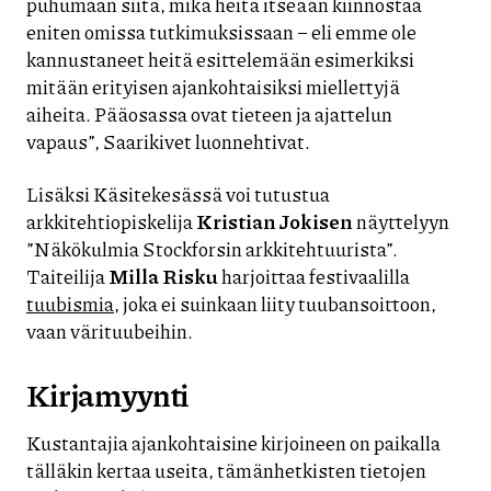
puhumaan siitä, mikä heitä itseään kiinnostaa
eniten omissa tutkimuksissaan – eli emme ole
kannustaneet heitä esittelemään esimerkiksi
mitään erityisen ajankohtaisiksi miellettyjä
aiheita. Pääosassa ovat tieteen ja ajattelun
vapaus”, Saarikivet luonnehtivat.
Lisäksi Käsitekesässä voi tutustua
arkkitehtiopiskelija
Kristian Jokisen
näyttelyyn
”Näkökulmia Stockforsin arkkitehtuurista”.
Taiteilija
Milla Risku
harjoittaa festivaalilla
tuubismia
, joka ei suinkaan liity tuubansoittoon,
vaan värituubeihin.
Kirjamyynti
Kustantajia ajankohtaisine kirjoineen on paikalla
tälläkin kertaa useita, tämänhetkisten tietojen