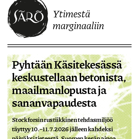
Ytimestä
marginaaliin
Etusivulle
Pyhtään Käsitekesässä
keskustellaan betonista,
maailmanlopusta ja
sananvapaudesta
Stockforsin rustiikkinen tehdasmiljöö
täyttyy 10.–11.7.2026 jälleen kahdeksi
päiväksi tieteestä. Suomen kesän ainoa