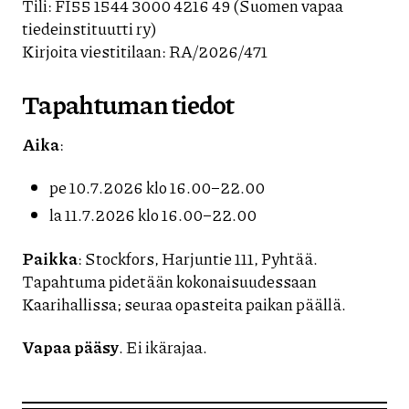
Tili: FI55 1544 3000 4216 49 (Suomen vapaa
tiedeinstituutti ry)
Kirjoita viestitilaan: RA/2026/471
Tapahtuman tiedot
Aika
:
pe 10.7.2026 klo 16.00–22.00
la 11.7.2026 klo 16.00–22.00
Paikka
: Stockfors, Harjuntie 111, Pyhtää.
Tapahtuma pidetään kokonaisuudessaan
Kaarihallissa; seuraa opasteita paikan päällä.
Vapaa pääsy
. Ei ikärajaa.