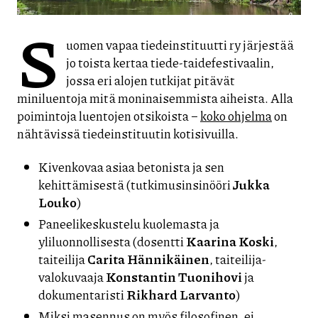
S
uomen vapaa tiedeinstituutti ry järjestää
jo toista kertaa tiede-taidefestivaalin,
jossa eri alojen tutkijat pitävät
miniluentoja mitä moninaisemmista aiheista. Alla
poimintoja luentojen otsikoista –
koko ohjelma
on
nähtävissä tiedeinstituutin kotisivuilla.
Kivenkovaa asiaa betonista ja sen
kehittämisestä (tutkimusinsinööri
Jukka
Louko
)
Paneelikeskustelu kuolemasta ja
yliluonnollisesta (dosentti
Kaarina Koski
,
taiteilija
Carita Hännikäinen
, taiteilija-
valokuvaaja
Konstantin Tuonihovi
ja
dokumentaristi
Rikhard Larvanto
)
Miksi masennus on myös filosofinen, ei