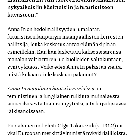
nykyaikaisiin käsitteisiin ja futuristiseen
kuvastoon.
”
Anna In on hedelmällisyyden jumalatar,
futuristisen kaupungin maanpäällisten kerrosten
hallitsija, jonka kosketus antaa elämänkipinän
esineillekin. Kun hän laskeutuu kaksossisarensa,
manalan valtiattaren luo kuolleiden valtakuntaan,
syntyy kaaos. Voiko edes Anna In pelastua sieltä,
mistä kukaan ei ole koskaan palannut?
Anna In maailman hautakammioissa
on
feministinen ja jungilainen tulkinta muinaisesta
sumerilaisesta Inanna-myytistä, jota kirjailija avaa
jälkisanoissaan.
Puolalainen nobelisti Olga Tokarczuk (s. 1962) on
yksi Euroopan merkittävimmistä nykykirjailijoista.