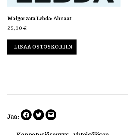
Małgorzata Lebda: Ahnaat
25,90
€
LISÄÄ OSTOSKORIIN
Jaa:
Facebook
Twitter
Email
←
Kannatusjäsenyys – yhteisöjäsen