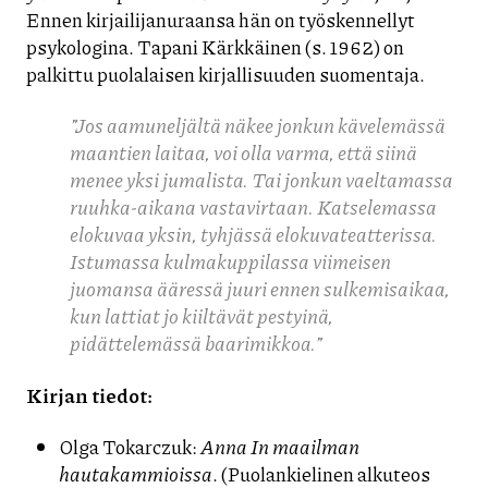
Ennen kirjailijanuraansa hän on työskennellyt
psykologina. Tapani Kärkkäinen (s. 1962) on
palkittu puolalaisen kirjallisuuden suomentaja.
”Jos aamuneljältä näkee jonkun kävelemässä
maantien laitaa, voi
olla varma, että siinä
menee yksi jumalista. Tai jonkun vaeltamassa
ruuhka-aikana vastavirtaan. Katselemassa
elokuvaa yksin,
tyhjässä elokuvateatterissa.
Istumassa kulmakuppilassa viimeisen
juomansa ääressä juuri ennen sulkemisaikaa,
kun lattiat jo
kiiltävät pestyinä,
pidättelemässä baarimikkoa.”
Kirjan tiedot:
Olga Tokarczuk:
Anna In maailman
hautakammioissa
. (Puolankielinen alkuteos