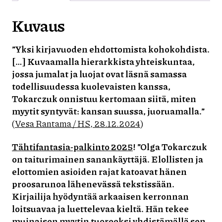
Kuvaus
”Yksi kirjavuoden ehdottomista kohokohdista.
[…] Kuvaamalla hierarkkista yhteiskuntaa,
jossa jumalat ja luojat ovat läsnä samassa
todellisuudessa kuolevaisten kanssa,
Tokarczuk onnistuu kertomaan siitä, miten
myytit syntyvät: kansan suussa, juoruamalla.”
(
Vesa Rantama / HS, 28.12.2024
)
Tähtifantasia-palkinto 2025
!
”Olga Tokarczuk
on taiturimainen sanankäyttäjä. Elollisten ja
elottomien asioiden rajat katoavat hänen
proosarunoa lähenevässä tekstissään.
Kirjailija hyödyntää arkaaisen kerronnan
loitsuavaa ja luettelevaa kieltä. Hän tekee
muinaisen myytin tuoreeksi yhdistämällä sen