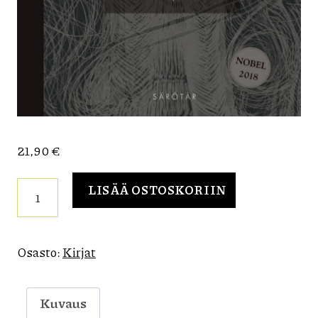
21,90
€
Olga
LISÄÄ OSTOSKORIIN
Tokarczuk:
Anna
In
maailman
Osasto:
Kirjat
hautakammioissa
määrä
Kuvaus